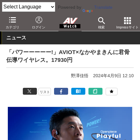
Powered by
Translate
AV Watch
製品
ヘッドフォン
ながら聴き
カテゴリ
ログイン
検索
Impressサイト
ニュース
「パワーーーーー!」AVIOT×なかやまきんに君骨
伝導ワイヤレス。17930円
野澤佳悟
2024年4月9日 12:10
リスト