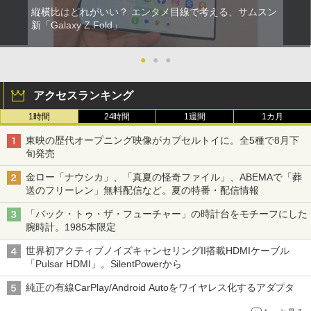
縦横比はどれがいい？ エンタメ目線で考える、サムスン
新「Galaxy Z Fold」
●
●
●
アクセスランキング
1時間
24時間
1週間
1カ月
東映の歴代オープニング映像がカプセルトイに。全5種で8月下
旬発売
金ロー「ナウシカ」、「真夏の怪奇ファイル」、ABEMAで「葬
送のフリーレン」無料配信など。夏の特番・配信情報
「バック・トゥ・ザ・フューチャー」の時計台をモチーフにした
腕時計。1985本限定
世界初アクティブノイズキャンセリングII搭載HDMIケーブル
「Pulsar HDMI」。SilentPowerから
純正の有線CarPlay/Android Autoをワイヤレス化するアダプタ