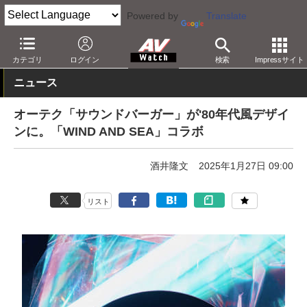
Powered by
Translate
AV Watch
製品
レコードプレーヤー
カテゴリ
ログイン
検索
Impressサイト
ニュース
オーテク「サウンドバーガー」が'80年代風デザイ
ンに。「WIND AND SEA」コラボ
酒井隆文
2025年1月27日 09:00
リスト