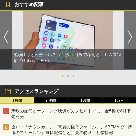
おすすめ記事
縦横比はどれがいい？ エンタメ目線で考える、サムスン
新「Galaxy Z Fold」
●
●
●
アクセスランキング
1時間
24時間
1週間
1カ月
東映の歴代オープニング映像がカプセルトイに。全5種で8月下
旬発売
金ロー「ナウシカ」、「真夏の怪奇ファイル」、ABEMAで「葬
送のフリーレン」無料配信など。夏の特番・配信情報