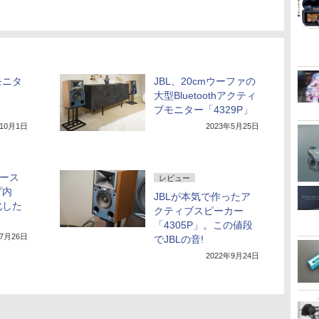
モニタ
JBL、20cmウーファの
大型Bluetoothアクティ
ブモニター「4329P」
年10月1日
2023年5月25日
タース
レビュー
プ内
JBLが本気で作ったア
化した
クティブスピーカー
「4305P」。この値段
年7月26日
でJBLの音!
2022年9月24日