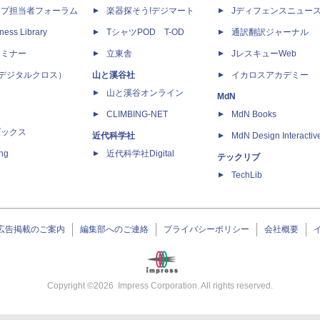
ップ担当者フォーラム
楽器探そう!デジマート
Jディフェンスニュー
ness Library
TシャツPOD T-OD
通訳翻訳ジャーナル
セミナー
立東舎
JレスキューWeb
 X（デジタルクロス）
山と溪谷社
イカロスアカデミー
山と溪谷オンライン
MdN
CLIMBING-NET
MdN Books
ブックス
近代科学社
MdN Design Interactiv
ing
近代科学社Digital
テックリブ
TechLib
広告掲載のご案内
編集部へのご連絡
プライバシーポリシー
会社概要
Copyright ©
2026
Impress Corporation. All rights reserved.