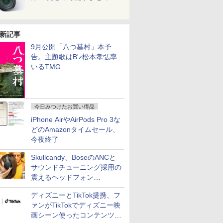
新記事
9月公開「八つ墓村」本予
告。主題歌はB'z松本孝弘率
いるTMG
今日みつけたお買い得品
iPhone AirやAirPods Pro 3な
どのAmazonタイムセール、
今夜終了
Skullcandy、BoseのANCと
サウンドチューニング採用の
震えるヘッドフォン
「Crusher 1080 ANC」
ディズニーとTikTok提携、フ
ァンがTikTokでディズニー映
画シーン使ったコンテンツ制