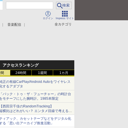
ログイン
Impress サイト
全カテゴリ
音楽配信
アクセスランキング
時間
24時間
1週間
1カ月
純正の有線CarPlay/Android Autoをワイヤレス
化するアダプタ
「バック・トゥ・ザ・フューチャー」の時計台
をモチーフにした腕時計。1985本限定
【西田宗千佳のRandomTracking】
縦横比はどれがいい？ エンタメ目線で考える、
サムスン新「Galaxy Z Fold」
ティアック、カセットテープなどをデジタル化
する「思い出アーカイブ推進活動」