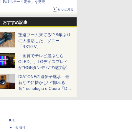
牛鉄板ステーキ定食」を発売
もっと見る
おすすめ記事
望遠ブーム来てる!? 9年ぶり
に大復活した、ソニー
「RX10 V」
「画質でテレビ選ぶなら
OLED」、LGディスプレイ
が“RGBタンデム”の魅力訴
求。液晶とのガチ比較も
DIATONEの遺伝子継承、最
新なのに懐かしい“惚れる
音”Tecnologia e Cuore「DS-
TC52B」を聴く
ICE
天海社