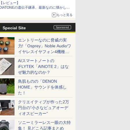
【レビュー】
DIATONEの遺伝子継承、最新なのに懐かし
い“惚れる音”Tecnologia e Cuore「DS-TC52B」
もっと見る
を聴く
Special Site
エントリーなのに脅威の実
力!「Osprey」Noble Audioワ
イヤレスイヤフォン4機種を
一気に聴く
AIスマートノートの
iFLYTEK「AINOTE 2」はな
ぜ魅力的なのか？
鳥肌ものの「DENON
HOME」サウンドを体感し
た！
クリエイティブが作った2万
円台の“小さなピュアオーデ
ィオスピーカー”
ソニーミラーレス一眼の大特
集！ 見どころ記事まとめ