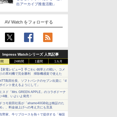
出アーカイブ推進活動」
AV Watch をフォローする
Impress Watchシリーズ 人気記事
時間
24時間
1週間
1カ月
【家電レビュー】手ごわい雑草との戦い、コメ
リの草刈機で完全勝利 掃除機感覚で使えた
NTT島田社長、ソフトバンクのセブン出資に「d
ポイント使えるようにして」
ミスド「Mrs. GREEN APPLE」のコラボドーナ
ツ4種、いよいよ発売！
ドコモ前田社長が「ahamo40GB化は検証のた
め」、料金値上げへの考え方にも言及
吉野家、牛リブロースを熱々で提供する「極旨