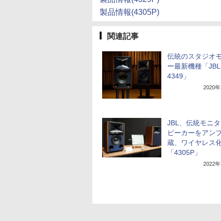
製品情報(4305P)
関連記事
伝統のスタジオ
ー最新機種「JBL
4349」
2020
JBL、伝統モニ
ピーカーをアン
蔵、ワイヤレス
「4305P」
2022