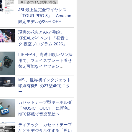
今日みつけたお買い得品
JBL最上位完全ワイヤレス
「TOUR PRO 3」、Amazon
限定モデルが25% OFF
現実の花火とARが融合、
XREALがイベント「初音ミ
ク 夜空プログラム 2026」
LIFEEAR、高透明度レジン採
用で、フェイスプレート着せ
替え可能なイヤフォン
「Nova Shell」
MSI、世界初インクジェット
印刷有機ELの27型4Kモニタ
ー
カセットテープ型キーホルダ
「MUSIC TOUCH」に新色。
NFC搭載で音楽配信へ
ティアック、カセットテープ
などをデジタル化する「思い