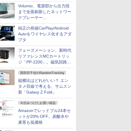
作、Disney+にも配信
Volumio、電源部から出力段
まで全面刷新したネットワー
クプレーヤー
「Primo（2026）」
純正の有線CarPlay/Android
Autoをワイヤレス化するアダ
プタ
フェーズメーション、新時代
リファレンスMCカートリッ
ジ「PP-2200」。磁気回路や
ハウジングを根本から見直し
西田宗千佳のRandomTracking
縦横比はどれがいい？ エン
タメ目線で考える、サムスン
新「Galaxy Z Fold」
今日みつけたお買い得品
Amazonでレッドブル24本セ
ットが20% OFF。炭酸水や
麦茶も低価格