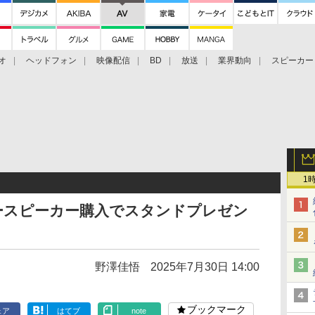
オ
ヘッドフォン
映像配信
BD
放送
業界動向
スピーカー
ェクタ
PS4
BDプレーヤー
映像配信
BD
1
ースピーカー購入でスタンドプレゼン
野澤佳悟
2025年7月30日 14:00
ブックマーク
ェア
はてブ
note