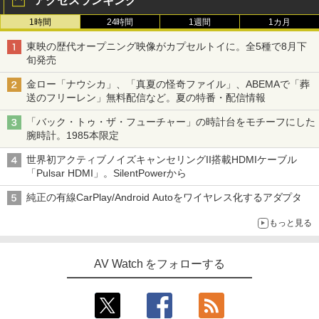
アクセスランキング
1時間
24時間
1週間
1カ月
東映の歴代オープニング映像がカプセルトイに。全5種で8月下
旬発売
金ロー「ナウシカ」、「真夏の怪奇ファイル」、ABEMAで「葬
送のフリーレン」無料配信など。夏の特番・配信情報
「バック・トゥ・ザ・フューチャー」の時計台をモチーフにした
腕時計。1985本限定
世界初アクティブノイズキャンセリングII搭載HDMIケーブル
「Pulsar HDMI」。SilentPowerから
純正の有線CarPlay/Android Autoをワイヤレス化するアダプタ
もっと見る
AV Watch をフォローする