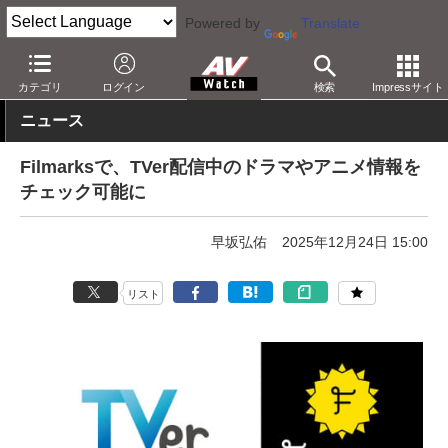
Powered by
Translate
AV Watch
コンテンツ・サービス
映像配信
TVer
カテゴリ
ログイン
検索
Impressサイト
ニュース
Filmarksで、TVer配信中のドラマやアニメ情報を
チェック可能に
早坂弘佑
2025年12月24日 15:00
リスト