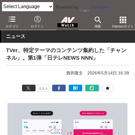
Powered by
Translate
AV Watch
コンテンツ・サービス
映像配信
TVer
カテゴリ
ログイン
検索
Impressサイト
ニュース
TVer、特定テーマのコンテンツ集約した「チャン
ネル」。第1弾「日テレNEWS NNN」
酒井隆文
2026年5月14日 16:39
リスト