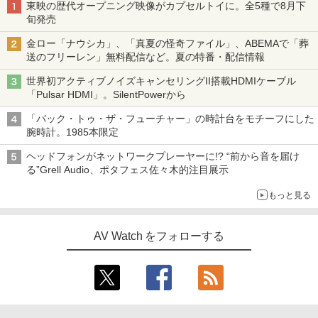
東映の歴代オープニング映像がカプセルトイに。全5種で8月下
旬発売
金ロー「ナウシカ」、「真夏の怪奇ファイル」、ABEMAで「葬
送のフリーレン」無料配信など。夏の特番・配信情報
世界初アクティブノイズキャンセリングII搭載HDMIケーブル
「Pulsar HDMI」。SilentPowerから
「バック・トゥ・ザ・フューチャー」の時計台をモチーフにした
腕時計。1985本限定
ヘッドフォンがネットワークプレーヤーに!? “前から音を届け
る”Grell Audio、ポタフェス佐々木的注目展示
もっと見る
AV Watch をフォローする