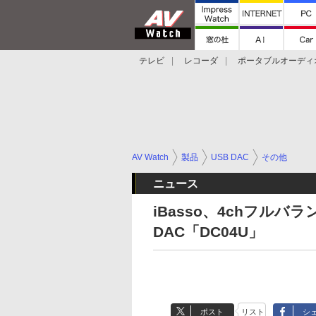
テレビ
レコーダ
ポータブルオーディ
スマートスピーカー
デジカメ
プロジ
AV Watch
製品
USB DAC
その他
ニュース
iBasso、4chフル
DAC「DC04U」
ポスト
リスト
シ