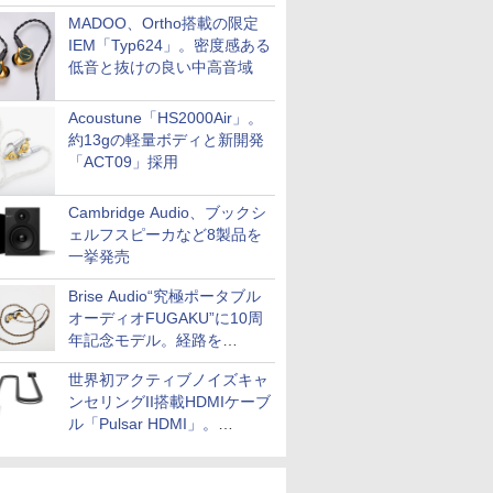
MADOO、Ortho搭載の限定
IEM「Typ624」。密度感ある
低音と抜けの良い中高音域
Acoustune「HS2000Air」。
約13gの軽量ボディと新開発
「ACT09」採用
Cambridge Audio、ブックシ
ェルフスピーカなど8製品を
一挙発売
Brise Audio“究極ポータブル
オーディオFUGAKU”に10周
年記念モデル。経路を
NISHIKIで統一。400万円
世界初アクティブノイズキャ
ンセリングII搭載HDMIケーブ
ル「Pulsar HDMI」。
SilentPowerから