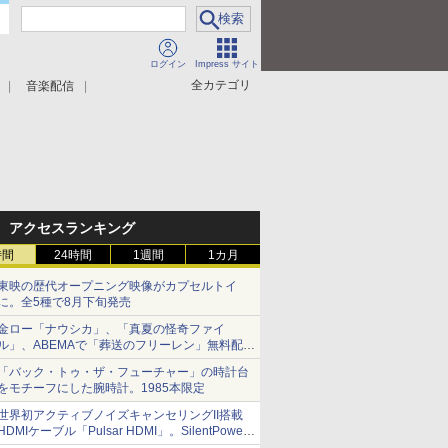
ログイン
Impress サイト
全カテゴリ
音楽配信
アクセスランキング
時間
24時間
1週間
1カ月
東映の歴代オープニング映像がカプセルトイ
に。全5種で8月下旬発売
金ロー「ナウシカ」、「真夏の怪奇ファイ
ル」、ABEMAで「葬送のフリーレン」無料配信
など。夏の特番・配信情報
「バック・トゥ・ザ・フューチャー」の時計台
をモチーフにした腕時計。1985本限定
世界初アクティブノイズキャンセリングII搭載
HDMIケーブル「Pulsar HDMI」。SilentPower
から