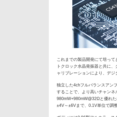
これまでの製品開発にて培って
トクロック水晶発振器と共に、
ャリブレーションにより、デジ
独立した4chフルバランスア
することで、より高いチャンネ
980mW+980mW@32Ωと
±4V～±6Vまで、0.1V単位で