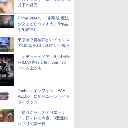
月下旬発売
Prime Video、「劇場版 魔法
少女まどか☆マギカ」3作品
を配信開始
東京国立博物館がハイセンス
の100型RGB LEDテレビ導入
「オデュッセイア」9月4日か
らIMAX先行上映。35mmフ
ィルム上映も
Technicsイヤフォン「EAH-
AZ100」に新色ムーンライト
ライラック
「借りぐらしのアリエッテ
ィ」日テレで今夜。3週連続
ジブリの第一夜