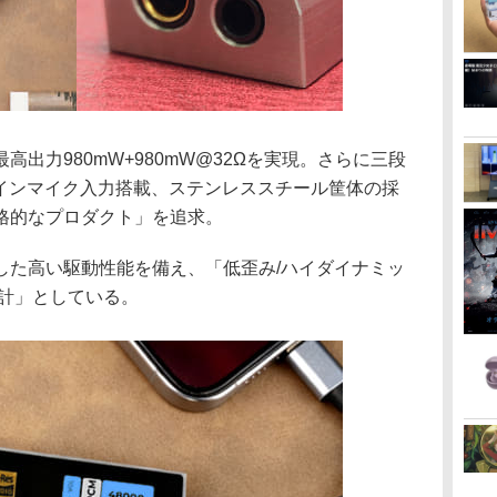
出力980mW+980mW@32Ωを実現。さらに三段
インラインマイク入力搭載、ステンレススチール筐体の採
格的なプロダクト」を追求。
した高い駆動性能を備え、「低歪み/ハイダイナミッ
設計」としている。