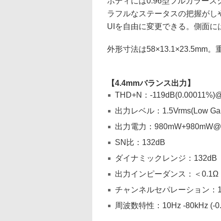
ボディには0.96型フルカラー
ラフルなステータスの把握がし
UIを自由に変更できる。側面に
外形寸法は58×13.1×23.5m
【4.4mmバランス出力】
THD+N：-119dB(0.00011%)
出力レベル：1.5Vrms(Low Gain)
出力電力：980mW+980mW@
SN比：132dB
ダイナミックレンジ：132dB
出力インピーダンス：＜0.1Ω
チャンネルセパレーション：14
周波数特性：10Hz -80kHz (-0.