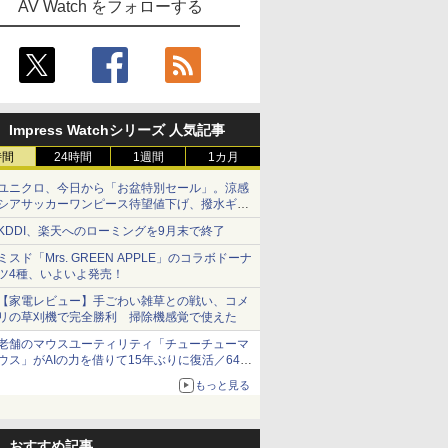
AV Watch をフォローする
Impress Watchシリーズ 人気記事
時間
24時間
1週間
1カ月
ユニクロ、今日から「お盆特別セール」。涼感
シアサッカーワンピース待望値下げ、撥水ギア
ショーツは1990円に
KDDI、楽天へのローミングを9月末で終了
ミスド「Mrs. GREEN APPLE」のコラボドーナ
ツ4種、いよいよ発売！
【家電レビュー】手ごわい雑草との戦い、コメ
リの草刈機で完全勝利 掃除機感覚で使えた
老舗のマウスユーティリティ「チューチューマ
ウス」がAIの力を借りて15年ぶりに復活／64bit
化、Windows 10/11、「Chrome」も走り回
もっと見る
る。復活記念で2026年末まで500円
おすすめ記事