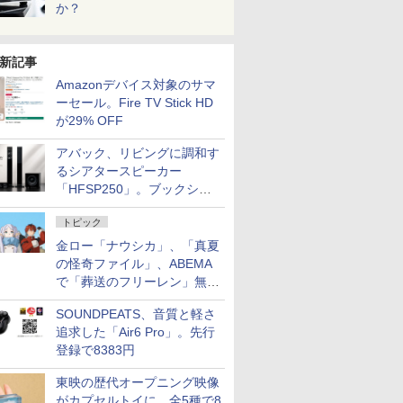
か？
新記事
Amazonデバイス対象のサマ
ーセール。Fire TV Stick HD
が29% OFF
アバック、リビングに調和す
るシアタースピーカー
「HFSP250」。ブックシェ
ルフはペア3万円以下
トピック
金ロー「ナウシカ」、「真夏
の怪奇ファイル」、ABEMA
で「葬送のフリーレン」無料
配信など。夏の特番・配信情
SOUNDPEATS、音質と軽さ
報
追求した「Air6 Pro」。先行
登録で8383円
東映の歴代オープニング映像
がカプセルトイに。全5種で8