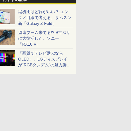
縦横比はどれがいい？ エン
タメ目線で考える、サムスン
新「Galaxy Z Fold」
望遠ブーム来てる!? 9年ぶり
に大復活した、ソニー
「RX10 V」
「画質でテレビ選ぶなら
OLED」、LGディスプレイ
が“RGBタンデム”の魅力訴
求。液晶とのガチ比較も