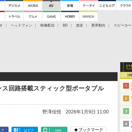
オ
ヘッドフォン
映像配信
BD
放送
業界動向
スピーカー
ェクタ
PS4
BDプレーヤー
映像配信
BD
1
バランス回路搭載スティック型ポータブル
野澤佳悟
2026年1月9日 11:00
ブックマーク
ェア
はてブ
note