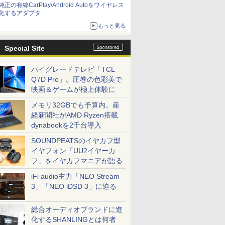
純正の有線CarPlay/Android Autoをワイヤレス
化するアダプタ
もっと見る
Special Site
ハイグレードテレビ「TCL
Q7D Pro」。圧巻の色彩美で
映画＆ゲームが極上体験に
メモリ32GBでも予算内。産
経新聞社がAMD Ryzen搭載
dynabookを2千台導入
SOUNDPEATSのイヤカフ型
イヤフォン「UU2イヤーカ
フ」をイヤカフマニアが語る
iFi audio主力「NEO Stream
3」「NEO iDSD 3」に迫る
総合オーディオブランドに進
化するSHANLINGとは何者