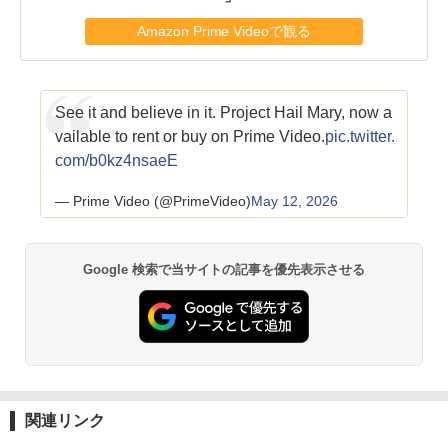
Amazon Prime Videoで観る
See it and believe in it. Project Hail Mary, now a
vailable to rent or buy on Prime Video.
pic.twitter.
com/b0kz4nsaeE
— Prime Video (@PrimeVideo)
May 12, 2026
Google 検索で当サイトの記事を優先表示させる
関連リンク