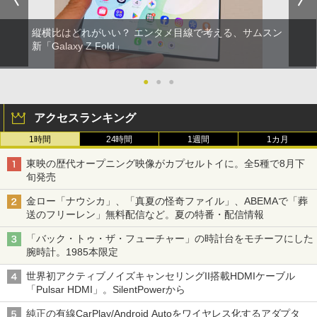
縦横比はどれがいい？ エンタメ目線で考える、サムスン
新「Galaxy Z Fold」
●
●
●
アクセスランキング
1時間
24時間
1週間
1カ月
東映の歴代オープニング映像がカプセルトイに。全5種で8月下
旬発売
金ロー「ナウシカ」、「真夏の怪奇ファイル」、ABEMAで「葬
送のフリーレン」無料配信など。夏の特番・配信情報
「バック・トゥ・ザ・フューチャー」の時計台をモチーフにした
腕時計。1985本限定
世界初アクティブノイズキャンセリングII搭載HDMIケーブル
「Pulsar HDMI」。SilentPowerから
純正の有線CarPlay/Android Autoをワイヤレス化するアダプタ