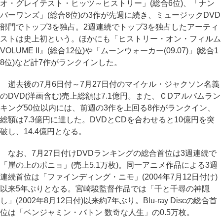
オ・グレイテスト・ヒッツ～ヒストリー」(総合6位)、「ナン
バーワンズ」(総合8位)の3作が先週に続き、ミュージックDVD
部門でトップ3を独占。2週連続でトップ3を独占したアーティ
ストは史上初という。ほかにも「ヒストリー・オン・フィルム
VOLUME II』(総合12位)や「ムーンウォーカー(09.07)」(総合1
8位)など計7作がランクインした。
逝去後の7月6日付～7月27日付のマイケル・ジャクソン名義
のDVD(洋画含む)売上総額は7.1億円。また、ＣDアルバムラン
キング50位以内には、前週の3作を上回る8作がランクイン、
総額は7.3億円に達した。DVDとCDを合わせると10億円を突
破し、14.4億円となる。
なお、7月27日付けDVDランキングの総合首位は3週連続で
「崖の上のポニョ」(売上5.1万枚)。同一アニメ作品による3週
連続首位は「ファインディング・ニモ」(2004年7月12日付け)
以来5年ぶりとなる。宮崎駿監督作品では「千と千尋の神隠
し」(2002年8月12日付)以来約7年ぶり。Blu-ray Discの総合首
位は「ベンジャミン・バトン 数奇な人生」の0.5万枚。