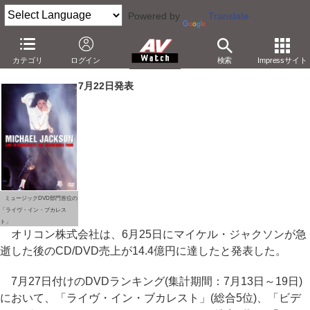
Powered by
Translate
マイケル急逝後1カ月でCD/DVD売上14.4億円。オリコン発表
カテゴリ
ログイン
検索
Impressサイト
－音楽DVD部門で初となる2週連続トップ3独占
7月22日発表
ミュージックDVD部門首位の
「ライヴ・イン・ブカレス
ト」
オリコン株式会社は、6月25日にマイケル・ジャクソンが急
逝した後のCD/DVD売上が14.4億円に達したと発表した。
7月27日付けのDVDランキング(集計期間：7月13日～19日)
において、「ライヴ・イン・ブカレスト」(総合5位)、「ビデ