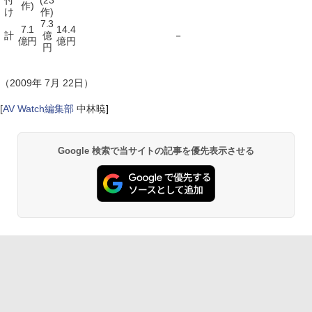
付
(23
作)
け
作)
7.3
7.1
14.4
計
億
－
億円
億円
円
（2009年 7月 22日）
[
AV Watch編集部
中林暁
]
Google 検索で当サイトの記事を優先表示させる