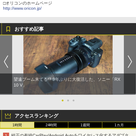
□オリコンのホームページ
http://www.oricon.jp/
おすすめ記事
望遠ブーム来てる!? 9年ぶりに大復活した、ソニー「RX
10 V」
●
●
●
アクセスランキング
1時間
24時間
1週間
1カ月
純正の有線CarPlay/Android Autoをワイヤレス化するアダプタ