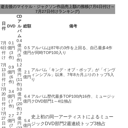
逝去後のマイケル・ジャクソン作品売上額の推移(7月6日付け～
7月27日付けランキング)
CD
ア
日
DVD
ル
総額
備考
付
バ
ム
0.4
7月
0.1
億
6日
億円
0.5
アルバムは87年の3作を上回る、自己最多4作
円
付
(3
億円
が同時TOP100入り
(5
け
作)
作)
7月
1.2
0.9
13
億
アルバム「キング・オブ・ポップ」が「インヴ
億円
2.1
日
円
ィンシブル」以来、7年8カ月ぶりのトップ5入
(6
億円
付
(11
り
作)
け
作)
7月
3.0
3.4
20
億
億円
6.4
アルバム歴代最多TOP100内16作、ミュージッ
日
円
(７
億円
クDVD部門1～4位独占
付
(20
作)
け
作)
7月
2.7
2.7
史上初の同一アーティストによるミュー
27
億
億円
5.4
日
円
ジックDVD部門2週連続トップ3独占
(7
億円