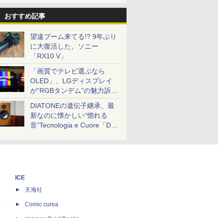
おすすめ記事
望遠ブーム来てる!? 9年ぶり
に大復活した、ソニー
「RX10 V」
「画質でテレビ選ぶなら
OLED」、LGディスプレイ
が“RGBタンデム”の魅力訴
求。液晶とのガチ比較も
DIATONEの遺伝子継承、最
新なのに懐かしい“惚れる
音”Tecnologia e Cuore「DS-
TC52B」を聴く
ICE
天海社
ス
Comic curea