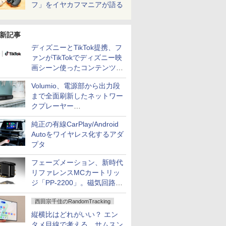
フ」をイヤカフマニアが語る
新記事
ディズニーとTikTok提携、フ
ァンがTikTokでディズニー映
画シーン使ったコンテンツ制
作、Disney+にも配信
Volumio、電源部から出力段
まで全面刷新したネットワー
クプレーヤー
「Primo（2026）」
純正の有線CarPlay/Android
Autoをワイヤレス化するアダ
プタ
フェーズメーション、新時代
リファレンスMCカートリッ
ジ「PP-2200」。磁気回路や
ハウジングを根本から見直し
西田宗千佳のRandomTracking
縦横比はどれがいい？ エン
タメ目線で考える、サムスン