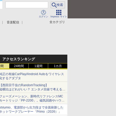
ログイン
Impress サイト
全カテゴリ
音楽配信
アクセスランキング
時間
24時間
1週間
1カ月
純正の有線CarPlay/Android Autoをワイヤレス
化するアダプタ
【西田宗千佳のRandomTracking】
縦横比はどれがいい？ エンタメ目線で考える、
サムスン新「Galaxy Z Fold」
フェーズメーション、新時代リファレンスMC
カートリッジ「PP-2200」。磁気回路やハウジ
ングを根本から見直し
Volumio、電源部から出力段まで全面刷新した
ネットワークプレーヤー「Primo（2026）」