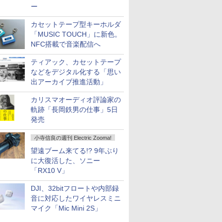
ー
カセットテープ型キーホルダ
「MUSIC TOUCH」に新色。
NFC搭載で音楽配信へ
ティアック、カセットテープ
などをデジタル化する「思い
出アーカイブ推進活動」
カリスマオーディオ評論家の
軌跡「長岡鉄男の仕事」5日
発売
小寺信良の週刊 Electric Zooma!
望遠ブーム来てる!? 9年ぶり
に大復活した、ソニー
「RX10 V」
DJI、32bitフロートや内部録
音に対応したワイヤレスミニ
マイク「Mic Mini 2S」