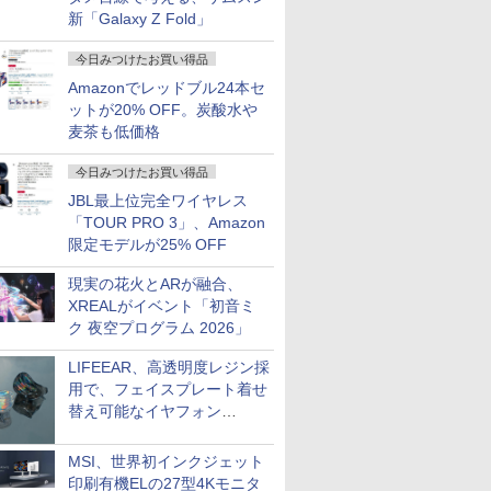
新「Galaxy Z Fold」
今日みつけたお買い得品
Amazonでレッドブル24本セ
ットが20% OFF。炭酸水や
麦茶も低価格
今日みつけたお買い得品
JBL最上位完全ワイヤレス
「TOUR PRO 3」、Amazon
限定モデルが25% OFF
現実の花火とARが融合、
XREALがイベント「初音ミ
ク 夜空プログラム 2026」
LIFEEAR、高透明度レジン採
用で、フェイスプレート着せ
替え可能なイヤフォン
「Nova Shell」
MSI、世界初インクジェット
印刷有機ELの27型4Kモニタ