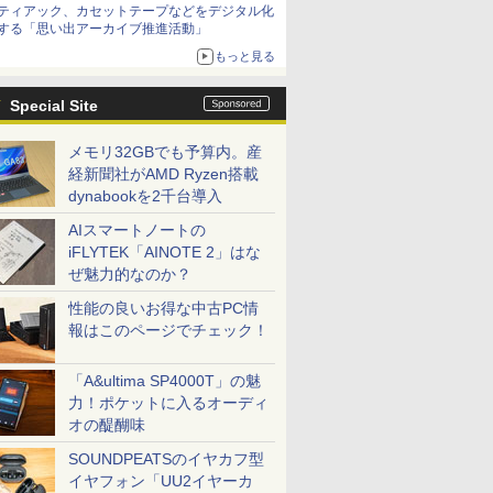
ティアック、カセットテープなどをデジタル化
する「思い出アーカイブ推進活動」
もっと見る
Special Site
メモリ32GBでも予算内。産
経新聞社がAMD Ryzen搭載
dynabookを2千台導入
AIスマートノートの
iFLYTEK「AINOTE 2」はな
ぜ魅力的なのか？
性能の良いお得な中古PC情
報はこのページでチェック！
「A&ultima SP4000T」の魅
力！ポケットに入るオーディ
オの醍醐味
SOUNDPEATSのイヤカフ型
イヤフォン「UU2イヤーカ