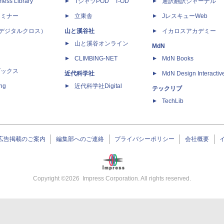
ness Library
TシャツPOD T-OD
通訳翻訳ジャーナル
セミナー
立東舎
JレスキューWeb
 X（デジタルクロス）
山と溪谷社
イカロスアカデミー
山と溪谷オンライン
MdN
CLIMBING-NET
MdN Books
ブックス
近代科学社
MdN Design Interactiv
ing
近代科学社Digital
テックリブ
TechLib
広告掲載のご案内
編集部へのご連絡
プライバシーポリシー
会社概要
Copyright ©
2026
Impress Corporation. All rights reserved.