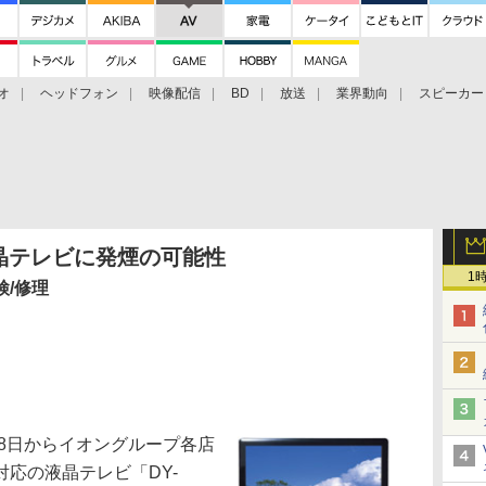
オ
ヘッドフォン
映像配信
BD
放送
業界動向
スピーカー
ェクタ
PS4
BDプレーヤー
映像配信
BD
液晶テレビに発煙の可能性
1
/修理
8日からイオングループ各店
応の液晶テレビ「DY-