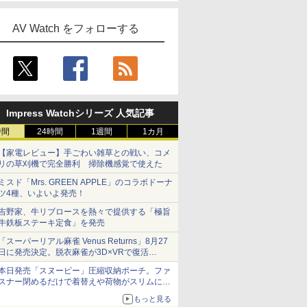
AV Watch をフォローする
Impress Watchシリーズ 人気記事
時間
24時間
1週間
1カ月
【家電レビュー】手ごわい雑草との戦い、コメ
リの草刈機で完全勝利 掃除機感覚で使えた
ミスド「Mrs. GREEN APPLE」のコラボドーナ
ツ4種、いよいよ発売！
吉野家、牛リブロースを熱々で提供する「極旨
牛鉄板ステーキ定食」を発売
「スーパーリアル麻雀 Venus Returns」8月27
日に発売決定。脱衣麻雀が3D×VRで復活
発売から2週間は20%オフになるセールが実施
本日発売「スヌーピー」圧縮収納ポーチ。ファ
スナー閉めるだけで着替えや荷物がスリムにま
とまる
もっと見る