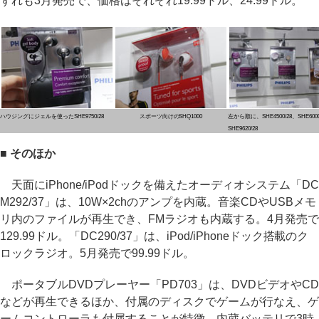
ずれも3月発売で、価格はそれぞれ19.99ドル、24.99ドル。
ハウジングにジェルを使ったSHE9750/28
スポーツ向けのSHQ1000
左から順に、SHE4500/28、SHE6000
SHE9620/28
■ そのほか
天面にiPhone/iPodドックを備えたオーディオシステム「DC
M292/37」は、10W×2chのアンプを内蔵。音楽CDやUSBメモ
リ内のファイルが再生でき、FMラジオも内蔵する。4月発売で
129.99ドル。「DC290/37」は、iPod/iPhoneドック搭載のク
ロックラジオ。5月発売で99.99ドル。
ポータブルDVDプレーヤー「PD703」は、DVDビデオやCD
などが再生できるほか、付属のディスクでゲームが行なえ、ゲ
ームコントローラも付属することが特徴。内蔵バッテリで3時