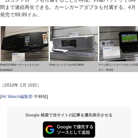
間まで連続再生できる。カーシガーアダプタも付属する。4月
発売で99.99ドル。
iPod/CD/USBオーディオシステムの
iPodクロックラジオのDC290/37
ゲーム用コントローラも付いたDV
DCM292/37
ヤー、PD703
（2010年 1月 10日）
[
AV Watch編集部
中林暁
]
Google 検索で当サイトの記事を優先表示させる