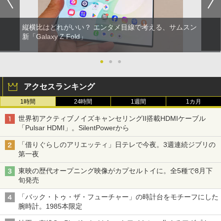
縦横比はどれがいい？ エンタメ目線で考える、サムスン
新「Galaxy Z Fold」
●
●
●
アクセスランキング
1時間
24時間
1週間
1カ月
世界初アクティブノイズキャンセリングII搭載HDMIケーブル
「Pulsar HDMI」。SilentPowerから
「借りぐらしのアリエッティ」日テレで今夜。3週連続ジブリの
第一夜
東映の歴代オープニング映像がカプセルトイに。全5種で8月下
旬発売
「バック・トゥ・ザ・フューチャー」の時計台をモチーフにした
腕時計。1985本限定