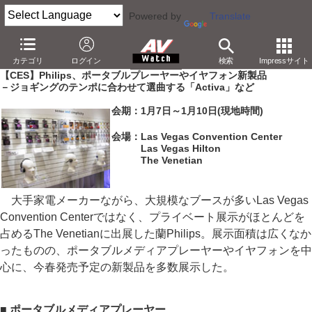
Powered by
Translate
AV Watch
イベント
CES
2010
カテゴリ
ログイン
検索
Impressサイト
【CES】Philips、ポータブルプレーヤーやイヤフォン新製品
－ジョギングのテンポに合わせて選曲する「Activa」など
会期：1月7日～1月10日(現地時間)
会場：Las Vegas Convention Center
Las Vegas Hilton
The Venetian
大手家電メーカーながら、大規模なブースが多いLas Vegas
Convention Centerではなく、プライベート展示がほとんどを
占めるThe Venetianに出展した蘭Philips。展示面積は広くなか
ったものの、ポータブルメディアプレーヤーやイヤフォンを中
心に、今春発売予定の新製品を多数展示した。
■ ポータブルメディアプレーヤー