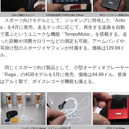
Camに搭載するカメラ
3.2型液晶搭載でHDMIも備えるMuse
SDカードスロット搭載のAria
スポーツ向けモデルとして、ジョギングに特化した「Activ
a」を4月に発売。走るテンポに応じて、再生する楽曲を自動
で選ぶというユニークな機能「TempoMusic」を搭載する。走
った距離や消費カロリーなどの測定も可能。アームバンドや、
耳掛け型のスポーツイヤフォンが付属する。価格は129.99ド
ル。
同じくスポーツ向け製品として、小型オーディオプレーヤー
「Raga」の4GBモデルを3月に発売。価格は44.99ドル。筐体
はアルミ製で、ボイスレコーダ機能も備える。
ジョギング向けのActiva。イヤフォンは耳掛け型
小型モデルのRaga