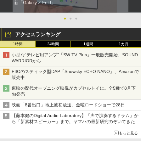
新「Galaxy Z Fold」
●
●
●
アクセスランキング
1時間
24時間
1週間
1カ月
小型な“テレビ用アンプ”「SW TV Plus」一般販売開始。SOUND
WARRIORから
FIIOのスティック型DAP「Snowsky ECHO NANO」、Amazonで
販売中
東映の歴代オープニング映像がカプセルトイに。全5種で8月下
旬発売
映画「8番出口」地上波初放送。金曜ロードショーで28日
【藤本健のDigital Audio Laboratory】「声で演奏するドラム」か
ら「新素材スピーカー」まで。ヤマハの最新研究のぞいてきた
もっと見る