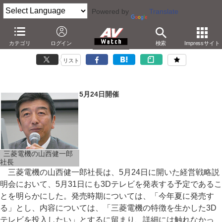
Powered by
Translate
三菱、5月中に3Dテレビを発表。今夏にも発売
カテゴリ
ログイン
検索
Impressサイト
－経営戦略説明会開催。「TV事業は従来通り規模を追わない」
リスト
5月24日開催
三菱電機の山西健一郎
社長
三菱電機の山西健一郎社長は、5月24日に開いた経営戦略説
明会において、5月31日にも3Dテレビを発表する予定であるこ
とを明らかにした。発売時期については、「今年夏に発売す
る」とし、内容については、「三菱電機の特徴を生かした3D
テレビを投入したい」とするに留まり、詳細には触れなかっ