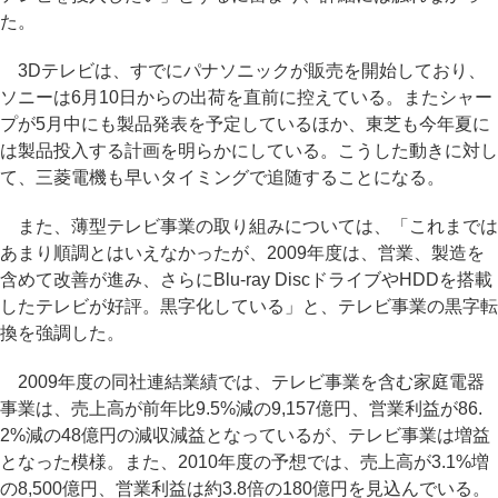
た。
3Dテレビは、すでにパナソニックが販売を開始しており、
ソニーは6月10日からの出荷を直前に控えている。またシャー
プが5月中にも製品発表を予定しているほか、東芝も今年夏に
は製品投入する計画を明らかにしている。こうした動きに対し
て、三菱電機も早いタイミングで追随することになる。
また、薄型テレビ事業の取り組みについては、「これまでは
あまり順調とはいえなかったが、2009年度は、営業、製造を
含めて改善が進み、さらにBlu-ray DiscドライブやHDDを搭載
したテレビが好評。黒字化している」と、テレビ事業の黒字転
換を強調した。
2009年度の同社連結業績では、テレビ事業を含む家庭電器
事業は、売上高が前年比9.5%減の9,157億円、営業利益が86.
2%減の48億円の減収減益となっているが、テレビ事業は増益
となった模様。また、2010年度の予想では、売上高が3.1%増
の8,500億円、営業利益は約3.8倍の180億円を見込んでいる。