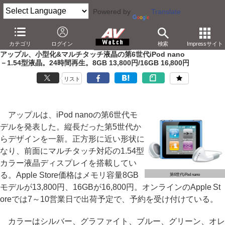
Powered by
Translate
AV Watch
製品
ポータブルオーディオ
iPod
カテゴリ
ログイン
検索
Impressサイト
アップル、小型化&マルチタッチ液晶の第6世代iPod nano
－1.54型液晶。24時間再生。8GB 13,800円/16GB 16,800円
リスト
アップルは、iPod nanoの第6世代モ
デルを発表した。縦長だった第5世代か
らデザインを一新。正方形に近い形状に
なり、前面にマルチタッチ対応の1.54型
カラー液晶ディスプレイを搭載してい
る。Apple Store価格はメモリ容量8GB
第6世代iPod nano
モデルが13,800円、16GBが16,800円。オンラインのApple St
oreでは7～10営業日で出荷予定で、予約を受け付けている。
カラーはシルバー、グラファイト、ブルー、グリーン、オレ