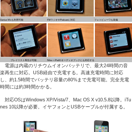
Genius Mixも利用可能
FMラジオやPodcastに対応
フォトビューワも装備
プレイリスト再生が可能
Nike + iPodやオーディオブックにも対応する
電源は内蔵のリチウムイオンバッテリで、最大24時間の音
楽再生に対応。USB経由で充電する。高速充電時間に対応
し、約1.5時間でバッテリ容量の80%まで充電可能。完全充電
時間には約3時間かかる。
対応OSはWindows XP/Vista/7、Mac OS X v10.5.8以降。iTu
nes 10以降が必要。イヤフォンとUSBケーブルが付属する。