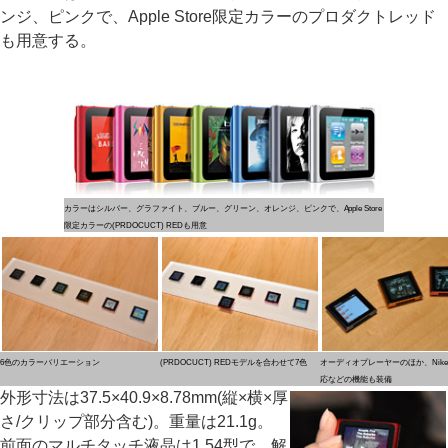
ンジ、ピンクで、Apple Store限定カラーのプロダクトレッド
も用意する。
カラーはシルバー、グラファイト、ブルー、グリーン、オレンジ、ピンクで、Apple Store
限定カラーの(PRDOCUCT) REDも用意
6色のカラーバリエーション
(PRDOCUCT) REDモデルを合わせて7色
オーディオプレーヤーのほか、Nike +
応などの機能も装備
外形寸法は37.5×40.9×8.78mm(縦×横×厚
さ/クリップ部分含む)。重量は21.1g。
前面のマルチタッチ液晶は1.54型で、解