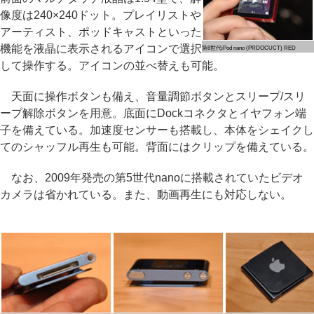
像度は240×240ドット。プレイリストや
アーティスト、ポッドキャストといった
機能を液晶に表示されるアイコンで選択
第6世代iPod nano (PRDOCUCT) RED
して操作する。アイコンの並べ替えも可能。
天面に操作ボタンも備え、音量調節ボタンとスリープ/スリ
ープ解除ボタンを用意。底面にDockコネクタとイヤフォン端
子を備えている。加速度センサーも搭載し、本体をシェイクし
てのシャッフル再生も可能。背面にはクリップを備えている。
なお、2009年発売の第5世代nanoに搭載されていたビデオ
カメラは省かれている。また、動画再生にも対応しない。