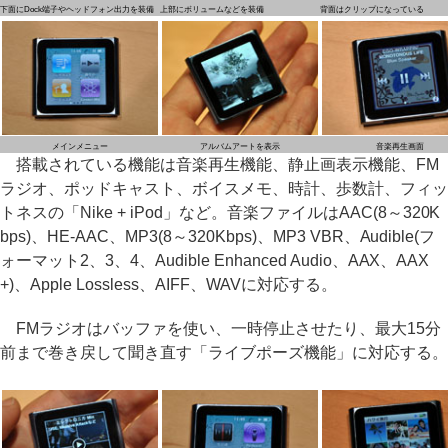
下面にDock端子やヘッドフォン出力を装備
上部にボリュームなどを装備
背面はクリップになっている
メインメニュー
アルバムアートを表示
音楽再生画面
搭載されている機能は音楽再生機能、静止画表示機能、FM
ラジオ、ポッドキャスト、ボイスメモ、時計、歩数計、フィッ
トネスの「Nike + iPod」など。音楽ファイルはAAC(8～320K
bps)、HE-AAC、MP3(8～320Kbps)、MP3 VBR、Audible(フ
ォーマット2、3、4、Audible Enhanced Audio、AAX、AAX
+)、Apple Lossless、AIFF、WAVに対応する。
FMラジオはバッファを使い、一時停止させたり、最大15分
前まで巻き戻して聞き直す「ライブポーズ機能」に対応する。