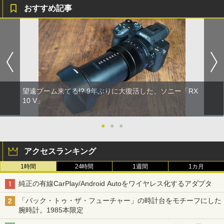
おすすめ記事
望遠ブーム来てる!? 9年ぶりに大復活した、ソニー「RX
10 V」
●
●
●
アクセスランキング
1時間
24時間
1週間
1カ月
純正の有線CarPlay/Android Autoをワイヤレス化するアダプタ
「バック・トゥ・ザ・フューチャー」の時計台をモチーフにした
腕時計。1985本限定