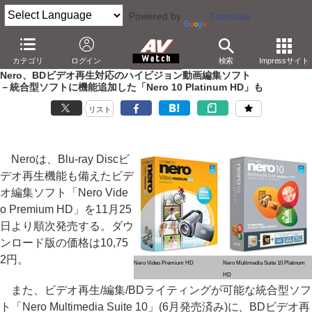
Powered by
Translate
AV Watch
製品
アプリ/ソフトウェア
カテゴリ
ログイン
検索
Impressサイト
Nero、BDビデオ再生対応のハイビジョン動画編集ソフト
－統合型ソフトに機能追加した「Nero 10 Platinum HD」も
リスト
Neroは、Blu-ray Discビ
デオ再生機能も備えたビデ
オ編集ソフト「Nero Vide
o Premium HD」を11月25
日より順次発売する。ダウ
ンロード版の価格は10,75
2円。
Nero Video Premium HD
Nero Multimedia Suite 10 Platinum
HD
また、ビデオ再生/編集/BDライティングが可能な統合型ソフ
ト「Nero Multimedia Suite 10」(6月発売済み)に、BDビデオ再