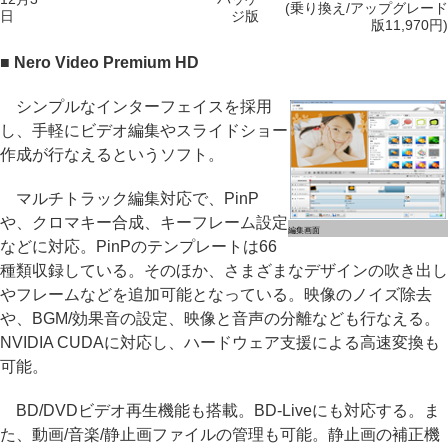
(乗り換え/アップグレード
日
ジ版
版11,970円)
■ Nero Video Premium HD
シンプルなインターフェイスを採用
し、手軽にビデオ編集やスライドショー
作成が行なえるというソフト。
マルチトラック編集対応で、PinP
や、クロマキー合成、キーフレーム設定
編集画面
などに対応。PinPのテンプレートは66
種類収録している。そのほか、さまざまなデザインの吹き出し
やフレームなどを追加可能となっている。映像のノイズ除去
や、BGM/効果音の設定、映像と音声の分離なども行なえる。
NVIDIA CUDAに対応し、ハードウェア支援による高速変換も
可能。
BD/DVDビデオ再生機能も搭載。BD-Liveにも対応する。ま
た、動画/音楽/静止画ファイルの管理も可能。静止画の補正機