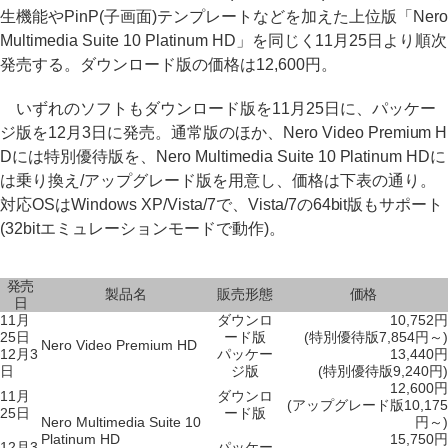
生機能やPinP(子画面)テンプレートなどを加えた上位版「Nero
Multimedia Suite 10 Platinum HD」を同じく11月25日より順次
発売する。ダウンロード版の価格は12,600円。
いずれのソフトもダウンロード版を11月25日に、パッケー
ジ版を12月3日に発売。通常版のほか、Nero Video Premium H
Dには特別優待版を、Nero Multimedia Suite 10 Platinum HDに
は乗り換え/アップグレード版を用意し、価格は下表の通り。
対応OSはWindows XP/Vista/7で、Vista/7の64bit版もサポート
(32bitエミュレーションモードで動作)。
発売
製品名
販売形態
価格
日
11月
ダウンロ
10,752円
25日
ード版
(特別優待版7,854円～)
Nero Video Premium HD
12月3
パッケー
13,440円
日
ジ版
(特別優待版9,240円)
12,600円
11月
ダウンロ
(アップグレード版10,175
25日
ード版
Nero Multimedia Suite 10
円～)
Platinum HD
15,750円
12月3
パッケー