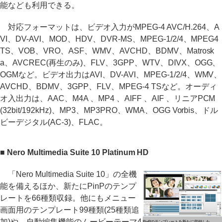
能なども利用できる。
対応フォーマットは、ビデオ入力がMPEG-4 AVC/H.264、A
VI、DV-AVI、MOD、HDV、DVR-MS、MPEG-1/2/4、MPEG4
TS、VOB、VRO、ASF、WMV、AVCHD、BDMV、Matrosk
a、AVCREC(再生のみ)、FLV、3GPP、WTV、DIVX、OGG、
OGMなど。ビデオ出力はAVI、DV-AVI、MPEG-1/2/4、WMV、
AVCHD、BDMV、3GPP、FLV、MPEG-4 TSなど。オーディ
オ入出力は、AAC、M4A 、MP4 、AIFF 、AIF 、リニアPCM
(32bit/192kHz)、MP3、MP3PRO、WMA、OGG Vorbis、ドル
ビーデジタル(AC-3)、FLAC。
■ Nero Multimedia Suite 10 Platinum HD
「Nero Multimedia Suite 10」の全機
能を備えるほか、新たにPinPのテンプ
レートを66種類収録。他にもメニュー
画面用のテンプレート99種類(25種類追
加)や、自動編集機能のムービーテーマ4
PinPのテンプレートを新たに収録した