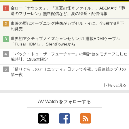
金ロー「ナウシカ」、「真夏の怪奇ファイル」、ABEMAで「葬
送のフリーレン」無料配信など。夏の特番・配信情報
東映の歴代オープニング映像がカプセルトイに。全5種で8月下
旬発売
世界初アクティブノイズキャンセリングII搭載HDMIケーブル
「Pulsar HDMI」。SilentPowerから
「バック・トゥ・ザ・フューチャー」の時計台をモチーフにした
腕時計。1985本限定
「借りぐらしのアリエッティ」日テレで今夜。3週連続ジブリの
第一夜
もっと見る
AV Watch をフォローする