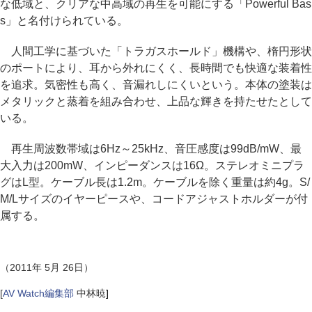
な低域と、クリアな中高域の再生を可能にする「Powerful Bas
s」と名付けられている。
人間工学に基づいた「トラガスホールド」機構や、楕円形状
のポートにより、耳から外れにくく、長時間でも快適な装着性
を追求。気密性も高く、音漏れしにくいという。本体の塗装は
メタリックと蒸着を組み合わせ、上品な輝きを持たせたとして
いる。
再生周波数帯域は6Hz～25kHz、音圧感度は99dB/mW、最
大入力は200mW、インピーダンスは16Ω。ステレオミニプラ
グはL型。ケーブル長は1.2m。ケーブルを除く重量は約4g。S/
M/Lサイズのイヤーピースや、コードアジャストホルダーが付
属する。
（2011年 5月 26日）
[
AV Watch編集部
中林暁
]