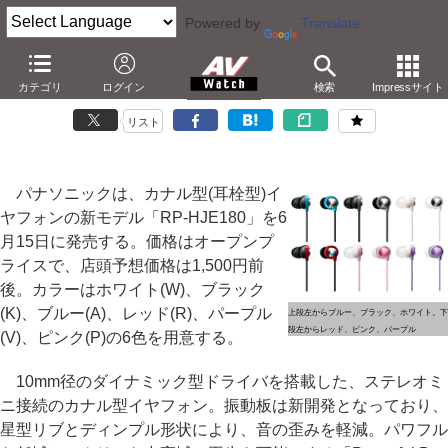
Powered by
Translate
パナソニック、新振動板搭載のカナル型イヤフォン
カテゴリ
ログイン
検索
Impressサイト
－音の歪みを低減。全6色で実売1,500円
リスト
パナソニックは、カナル型(耳栓型)イ
ヤフォンの新モデル「RP-HJE180」を6
月15日に発売する。価格はオープンプ
ライスで、店頭予想価格は1,500円前
後。カラーはホワイト(W)、ブラック
(K)、ブルー(A)、レッド(R)、パープル
上段左からブルー、ブラック、ホワイト。下
段左からレッド、ピンク、パープル
(V)、ピンク(P)の6色を用意する。
10mm径のダイナミック型ドライバを搭載した、ステレオミ
ニ接続のカナル型イヤフォン。振動板は新開発となっており、
星型リブとディンプル形状により、音の歪みを軽減。パワフル