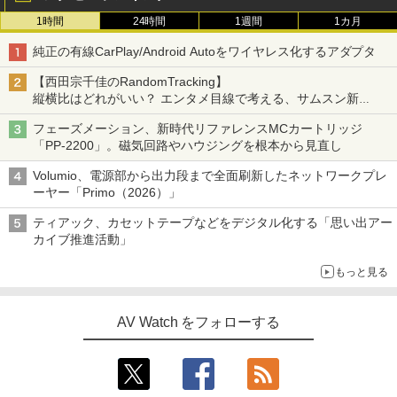
1時間
24時間
1週間
1カ月
純正の有線CarPlay/Android Autoをワイヤレス化するアダプタ
【西田宗千佳のRandomTracking】
縦横比はどれがいい？ エンタメ目線で考える、サムスン新
「Galaxy Z Fold」
フェーズメーション、新時代リファレンスMCカートリッジ
「PP-2200」。磁気回路やハウジングを根本から見直し
Volumio、電源部から出力段まで全面刷新したネットワークプレ
ーヤー「Primo（2026）」
ティアック、カセットテープなどをデジタル化する「思い出アー
カイブ推進活動」
もっと見る
AV Watch をフォローする