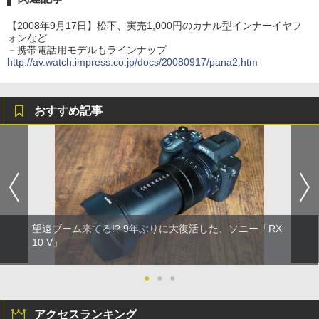
【2008年9月17日】松下、実売1,000円のカナル型インナーイヤフ
ォンなど
－携帯電話用モデルもラインナップ
http://av.watch.impress.co.jp/docs/20080917/pana2.htm
おすすめ記事
望遠ブーム来てる!? 9年ぶりに大復活した、ソニー「RX
10 V」
●
●
●
アクセスランキング