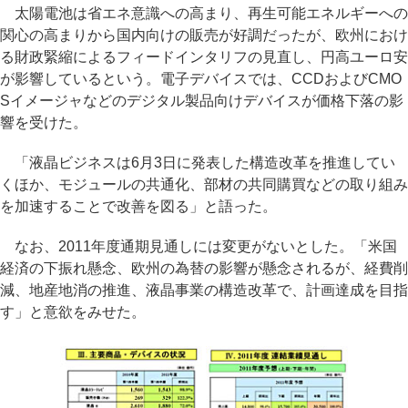
太陽電池は省エネ意識への高まり、再生可能エネルギーへの
関心の高まりから国内向けの販売が好調だったが、欧州におけ
る財政緊縮によるフィードインタリフの見直し、円高ユーロ安
が影響しているという。電子デバイスでは、CCDおよびCMO
Sイメージャなどのデジタル製品向けデバイスが価格下落の影
響を受けた。
「液晶ビジネスは6月3日に発表した構造改革を推進してい
くほか、モジュールの共通化、部材の共同購買などの取り組み
を加速することで改善を図る」と語った。
なお、2011年度通期見通しには変更がないとした。「米国
経済の下振れ懸念、欧州の為替の影響が懸念されるが、経費削
減、地産地消の推進、液晶事業の構造改革で、計画達成を目指
す」と意欲をみせた。