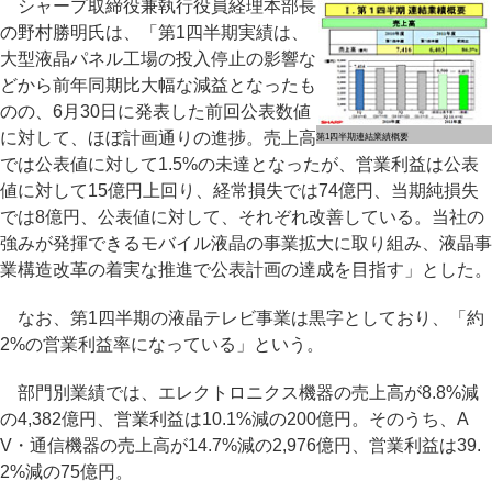
シャープ取締役兼執行役員経理本部長
の野村勝明氏は、「第1四半期実績は、
大型液晶パネル工場の投入停止の影響な
どから前年同期比大幅な減益となったも
のの、6月30日に発表した前回公表数値
に対して、ほぼ計画通りの進捗。売上高
第1四半期連結業績概要
では公表値に対して1.5%の未達となったが、営業利益は公表
値に対して15億円上回り、経常損失では74億円、当期純損失
では8億円、公表値に対して、それぞれ改善している。当社の
強みが発揮できるモバイル液晶の事業拡大に取り組み、液晶事
業構造改革の着実な推進で公表計画の達成を目指す」とした。
なお、第1四半期の液晶テレビ事業は黒字としており、「約
2%の営業利益率になっている」という。
部門別業績では、エレクトロニクス機器の売上高が8.8%減
の4,382億円、営業利益は10.1%減の200億円。そのうち、A
V・通信機器の売上高が14.7%減の2,976億円、営業利益は39.
2%減の75億円。