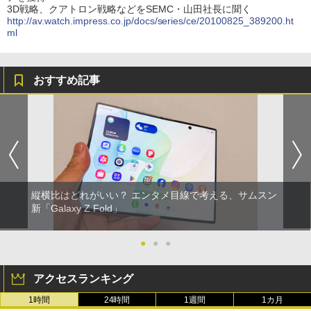
3D戦略、クアトロン戦略などをSEMC・山田社長に聞く
http://av.watch.impress.co.jp/docs/series/ce/20100825_389200.ht
ml
おすすめ記事
縦横比はどれがいい？ エンタメ目線で考える、サムスン
新「Galaxy Z Fold」
●
●
●
アクセスランキング
1時間
24時間
1週間
1カ月