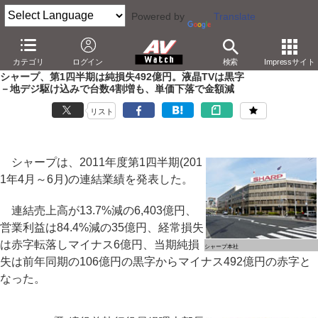
Powered by
Translate
AV Watch
動向
業界動向
経営/IR
カテゴリ
ログイン
検索
Impressサイト
シャープ、第1四半期は純損失492億円。液晶TVは黒字
－地デジ駆け込みで台数4割増も、単価下落で金額減
リスト
シャープは、2011年度第1四半期(201
1年4月～6月)の連結業績を発表した。
連結売上高が13.7%減の6,403億円、
営業利益は84.4%減の35億円、経常損失
は赤字転落しマイナス6億円、当期純損
シャープ本社
失は前年同期の106億円の黒字からマイナス492億円の赤字と
なった。