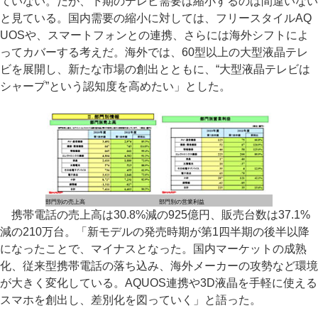
ていない。だが、下期のテレビ需要は縮小するのは間違いない
と見ている。国内需要の縮小に対しては、フリースタイルAQ
UOSや、スマートフォンとの連携、さらには海外シフトによ
ってカバーする考えだ。海外では、60型以上の大型液晶テレ
ビを展開し、新たな市場の創出とともに、“大型液晶テレビは
シャープ”という認知度を高めたい」とした。
部門別の売上高
部門別の営業利益
携帯電話の売上高は30.8%減の925億円、販売台数は37.1%
減の210万台。「新モデルの発売時期が第1四半期の後半以降
になったことで、マイナスとなった。国内マーケットの成熟
化、従来型携帯電話の落ち込み、海外メーカーの攻勢など環境
が大きく変化している。AQUOS連携や3D液晶を手軽に使える
スマホを創出し、差別化を図っていく」と語った。