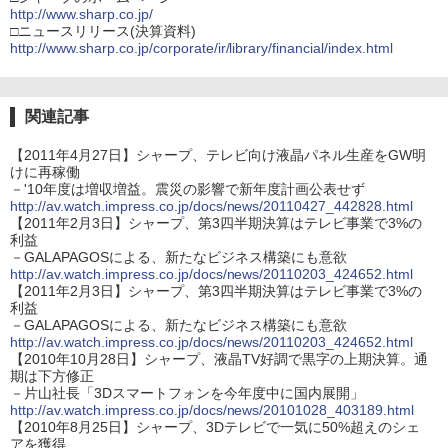
http://www.sharp.co.jp/
□ニュースリリース(決算資料)
http://www.sharp.co.jp/corporate/ir/library/financial/index.html
関連記事
【2011年4月27日】シャープ、テレビ向け液晶パネル生産をGW明
けに再稼働
－'10年度は増収増益。震災の影響で新年度計画公表せず
http://av.watch.impress.co.jp/docs/news/20110427_442828.html
【2011年2月3日】シャープ、第3四半期決算はテレビ事業で3%の
利益
－GALAPAGOSによる、新たなビジネス構築にも意欲
http://av.watch.impress.co.jp/docs/news/20110203_424652.html
【2011年2月3日】シャープ、第3四半期決算はテレビ事業で3%の
利益
－GALAPAGOSによる、新たなビジネス構築にも意欲
http://av.watch.impress.co.jp/docs/news/20110203_424652.html
【2010年10月28日】シャープ、液晶TV好調で黒字の上期決算。通
期は下方修正
－片山社長「3Dスマートフォンを今年度中に国内展開」
http://av.watch.impress.co.jp/docs/news/20101028_403189.html
【2010年8月25日】シャープ、3Dテレビで一気に50%超えのシェ
アを獲得