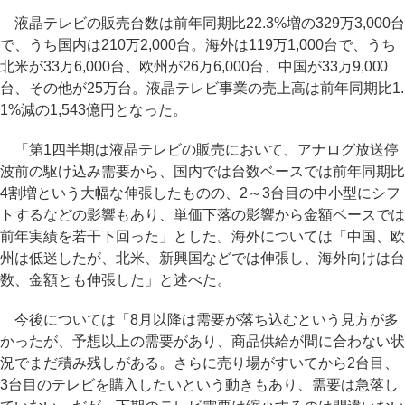
液晶テレビの販売台数は前年同期比22.3%増の329万3,000台
で、うち国内は210万2,000台。海外は119万1,000台で、うち
北米が33万6,000台、欧州が26万6,000台、中国が33万9,000
台、その他が25万台。液晶テレビ事業の売上高は前年同期比1.
1%減の1,543億円となった。
「第1四半期は液晶テレビの販売において、アナログ放送停
波前の駆け込み需要から、国内では台数ベースでは前年同期比
4割増という大幅な伸張したものの、2～3台目の中小型にシフ
トするなどの影響もあり、単価下落の影響から金額ベースでは
前年実績を若干下回った」とした。海外については「中国、欧
州は低迷したが、北米、新興国などでは伸張し、海外向けは台
数、金額とも伸張した」と述べた。
今後については「8月以降は需要が落ち込むという見方が多
かったが、予想以上の需要があり、商品供給が間に合わない状
況でまだ積み残しがある。さらに売り場がすいてから2台目、
3台目のテレビを購入したいという動きもあり、需要は急落し