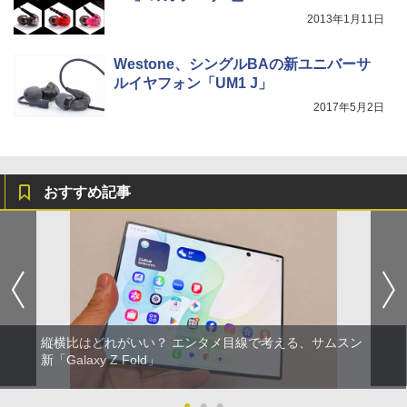
2013年1月11日
Westone、シングルBAの新ユニバーサ
ルイヤフォン「UM1 J」
2017年5月2日
おすすめ記事
縦横比はどれがいい？ エンタメ目線で考える、サムスン
新「Galaxy Z Fold」
●
●
●