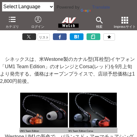
Powered by
Translate
シネックス、カナル型「Westone UM1」に新色オレンジ
カテゴリ
ログイン
検索
Impressサイト
－実売12,800円のTeam Edition。レッドのCorsaも
リスト
シネックスは、米Westone製のカナル型(耳栓型)イヤフォン
「UM1 Team Edition」のオレンジとCorsa(レッド)を9月上旬
より発売する。価格はオープンプライスで、店頭予想価格は1
2,800円前後。
UM1 Team Edition
M1 Team Edition Corsa
Westone UM1の新色で、バランスド・アーマチュアシング