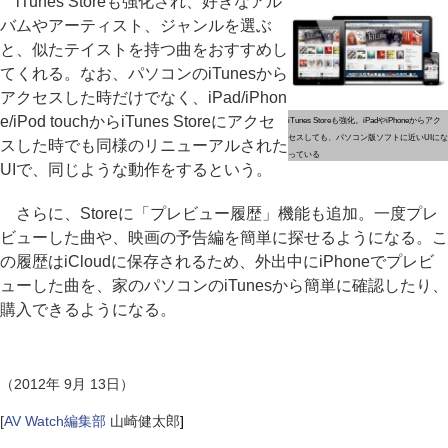
iTunes Storeも強化され、好きなアル
バムやアーティスト、ジャンルを選ぶ
と、似たテイストを持つ曲をおすすめし
てくれる。なお、パソコンのiTunesから
アクセスした時だけでなく、iPad/iPhon
e/iPod touchからiTunes Storeにアクセ
iTunes Storeも強化。iPadやiPhoneからアク
セスしても、パソコン版ソフトに近いUIにな
スした時でも同様のリニューアルされた
っている
UIで、同じような動作をするという。
さらに、Storeに「プレビュー履歴」機能も追加。一度プレ
ビューした曲や、映画の予告編を簡単に探せるようになる。こ
の履歴はiCloudに保存されるため、外出中にiPhoneでプレビ
ューした曲を、家のパソコンのiTunesから簡単に確認したり、
購入できるようになる。
（2012年 9月 13日）
[
AV Watch編集部
山崎健太郎
]