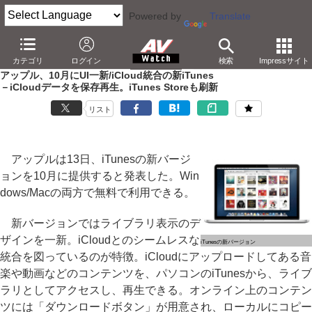
Powered by
Translate
AV Watch
製品
アプリ/ソフトウェア
カテゴリ
ログイン
検索
Impressサイト
アップル、10月にUI一新/iCloud統合の新iTunes
－iCloudデータを保存再生。iTunes Storeも刷新
リスト
アップルは13日、iTunesの新バージ
ョンを10月に提供すると発表した。Win
dows/Macの両方で無料で利用できる。
新バージョンではライブラリ表示のデ
ザインを一新。iCloudとのシームレスな
iTunesの新バージョン
統合を図っているのが特徴。iCloudにアップロードしてある音
楽や動画などのコンテンツを、パソコンのiTunesから、ライブ
ラリとしてアクセスし、再生できる。オンライン上のコンテン
ツには「ダウンロードボタン」が用意され、ローカルにコピー