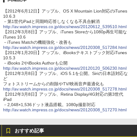
【2012年6月12日】アップル、OS X Mountain Lion対応のiTunes
10.6.3
－第1世代iPadと同期時応答しなくなる不具合解消
http://av.watch.impress.co.jp/docs/news/20120612_539510.html
【2012年3月8日】アップル、iTunes Storeから1080p再生可能な
iTunes 10.6
－iTunes Matchの機能強化・改善も
http://av.watch.impress.co.jp/docs/news/20120308_517284.html
【2012年1月20日】アップル、iBooksテキストブック対応iTunes
10.5.3
－iBooks 2やiBooks Authorも公開
http://av.watch.impress.co.jp/docs/news/20120120_506230.html
【2012年3月8日】アップル、iOS 5.1を公開。Siriの日本語対応な
ど
フォトストリームからの削除やTV/映画音声最適化も
http://av.watch.impress.co.jp/docs/news/20120308_517278.html
【2012年3月8日】アップル、Retina Display/4G対応の第3世代
iPad
－2,048×1,536ドット液晶搭載。1080p撮影対応
http://av.watch.impress.co.jp/docs/news/20120308_517270.html
おすすめ記事