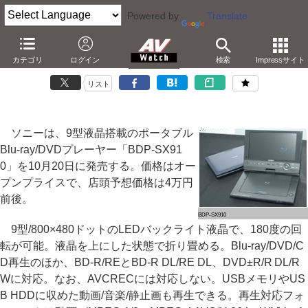
Powered by
Translate
ソニー、9型液晶/5時間再生のポータブルBDプレーヤー
カテゴリ
ログイン
検索
Impressサイト
－S-Forceフロントサラウンド搭載。実売4万円
リスト
ソニーは、9型液晶搭載のポータブル
Blu-ray/DVDプレーヤー「BDP-SX91
0」を10月20日に発売する。価格はオー
プンプライスで、店頭予想価格は4万円
前後。
BDP-SX910
9型/800×480ドットのLEDバックライト液晶で、180度の回
転が可能。液晶を上にした状態で折り畳める。Blu-ray/DVD/C
D再生のほか、BD-R/REとBD-R DL/RE DL、DVD±R/R DL/R
Wに対応。なお、AVCRECには対応しない。USBメモリやUS
B HDDに収めた動画/音楽/静止画も再生できる。再生対応フォ