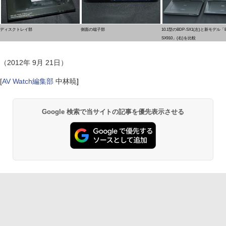
ディスクトレイ部
側面の端子部
10.1型のBDP-SX1(左)と新モデル「B
SX910」(右)を比較
（2012年 9月 21日）
[
AV Watch編集部
中林暁
]
Google 検索で当サイトの記事を優先表示させる