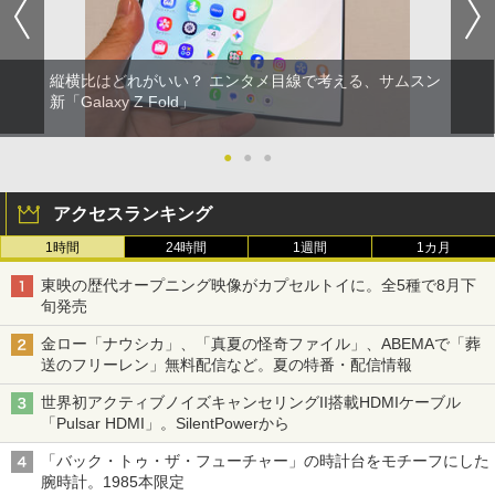
縦横比はどれがいい？ エンタメ目線で考える、サムスン
新「Galaxy Z Fold」
●
●
●
アクセスランキング
1時間
24時間
1週間
1カ月
東映の歴代オープニング映像がカプセルトイに。全5種で8月下
旬発売
金ロー「ナウシカ」、「真夏の怪奇ファイル」、ABEMAで「葬
送のフリーレン」無料配信など。夏の特番・配信情報
世界初アクティブノイズキャンセリングII搭載HDMIケーブル
「Pulsar HDMI」。SilentPowerから
「バック・トゥ・ザ・フューチャー」の時計台をモチーフにした
腕時計。1985本限定