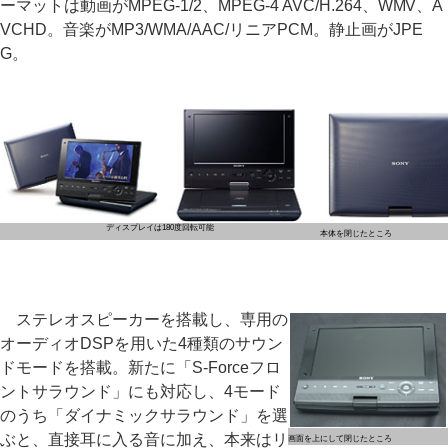
ーマットは動画がMPEG-1/2、MPEG-4 AVC/H.264、WMV、A
VCHD。音楽がMP3/WMA/AAC/リニアPCM。静止画がJPE
G。
ディスプレイは180度回転可能
本体を閉じたところ
ステレオスピーカーを搭載し、専用の
オーディオDSPを用いた4種類のサウン
ドモードを搭載。新たに「S-Forceフロ
ントサラウンド」にも対応し、4モード
のうち「ダイナミックサラウンド」を選
ぶと、直接耳に入る音に加え、本来はリ
画面を上にして閉じたところ