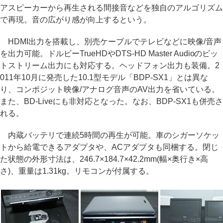
アスピーカーから再生される間接音などを独自のアルゴリズム
で再現。音の広がり感が向上するという。
HDMI出力を搭載し、別売ケーブルでテレビなどに映像/音声
を出力可能。ドルビーTrueHDやDTS-HD Master Audioのビッ
トストリーム出力にも対応する。ヘッドフォン出力も装備。2
011年10月に発売した10.1型モデル「BDP-SX1」とは異な
り、コンポジット映像/アナログ音声のAV出力を省いている。
また、BD-Liveにも非対応となった。なお、BDP-SX1も併売さ
れる。
内蔵バッテリで連続5時間の再生が可能。車のシガーソケッ
トから給電できるアダプタや、ACアダプタも同梱する。閉じ
た状態の外形寸法は、246.7×184.7×42.2mm(幅×奥行き×高
さ)、重量は1.31kg。リモコンが付属する。