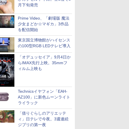
月下旬発売
Prime Video、「劇場版 魔法
少女まどか☆マギカ」3作品
を配信開始
東京国立博物館がハイセンス
の100型RGB LEDテレビ導入
「オデュッセイア」9月4日か
らIMAX先行上映。35mmフ
ィルム上映も
Technicsイヤフォン「EAH-
AZ100」に新色ムーンライト
ライラック
「借りぐらしのアリエッテ
ィ」日テレで今夜。3週連続
ジブリの第一夜