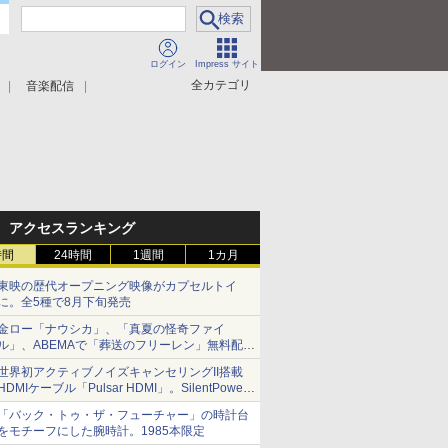
ログイン
Impress サイト
全カテゴリ
音楽配信
アクセスランキング
時間
24時間
1週間
1カ月
東映の歴代オープニング映像がカプセルトイ
に。全5種で8月下旬発売
金ロー「ナウシカ」、「真夏の怪奇ファイ
ル」、ABEMAで「葬送のフリーレン」無料配信
など。夏の特番・配信情報
世界初アクティブノイズキャンセリングII搭載
HDMIケーブル「Pulsar HDMI」。SilentPower
から
「バック・トゥ・ザ・フューチャー」の時計台
をモチーフにした腕時計。1985本限定