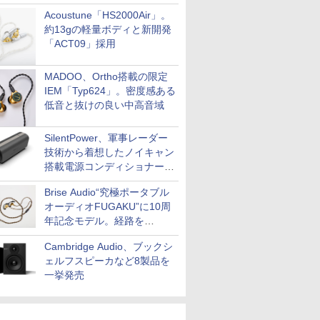
Acoustune「HS2000Air」。
約13gの軽量ボディと新開発
「ACT09」採用
MADOO、Ortho搭載の限定
IEM「Typ624」。密度感ある
低音と抜けの良い中高音域
SilentPower、軍事レーダー
技術から着想したノイキャン
搭載電源コンディショナー
「AC iPurifier2」
Brise Audio“究極ポータブル
オーディオFUGAKU”に10周
年記念モデル。経路を
NISHIKIで統一。400万円
Cambridge Audio、ブックシ
ェルフスピーカなど8製品を
一挙発売