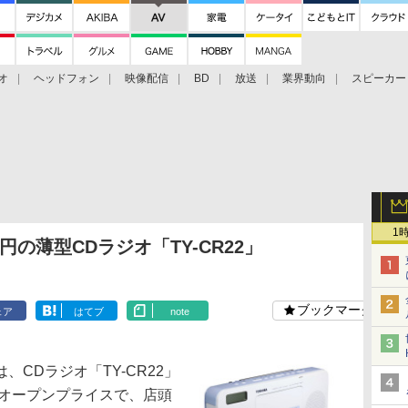
オ
ヘッドフォン
映像配信
BD
放送
業界動向
スピーカー
ェクタ
PS4
BDプレーヤー
映像配信
BD
1
円の薄型CDラジオ「TY-CR22」
ブックマーク
ェア
はてブ
note
CDラジオ「TY-CR22」
はオープンプライスで、店頭