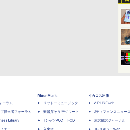
Rittor Music
イカロス出版
dフォーラム
リットーミュージック
AIRLINEweb
ップ担当者フォーラム
楽器探そう!デジマート
Jディフェンスニュー
ness Library
TシャツPOD T-OD
通訳翻訳ジャーナル
セミナー
立東舎
JレスキューWeb