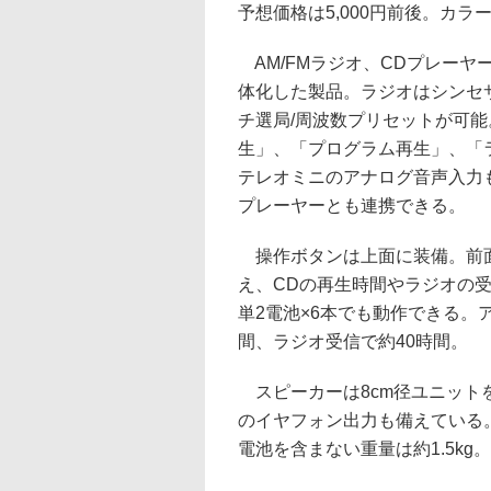
予想価格は5,000円前後。カ
AM/FMラジオ、CDプレーヤ
体化した製品。ラジオはシンセ
チ選局/周波数プリセットが可能
生」、「プログラム再生」、「
テレオミニのアナログ音声入力
プレーヤーとも連携できる。
操作ボタンは上面に装備。前
え、CDの再生時間やラジオの
単2電池×6本でも動作できる。
間、ラジオ受信で約40時間。
スピーカーは8cm径ユニットを2
のイヤフォン出力も備えている。外形
電池を含まない重量は約1.5kg。