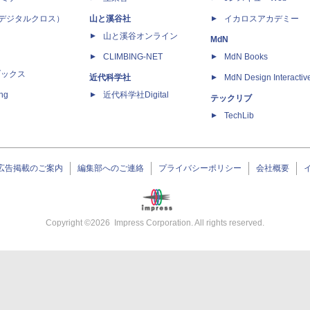
 X（デジタルクロス）
山と溪谷社
イカロスアカデミー
山と溪谷オンライン
MdN
CLIMBING-NET
MdN Books
ブックス
近代科学社
MdN Design Interactiv
ing
近代科学社Digital
テックリブ
TechLib
広告掲載のご案内
編集部へのご連絡
プライバシーポリシー
会社概要
Copyright ©
2026
Impress Corporation. All rights reserved.