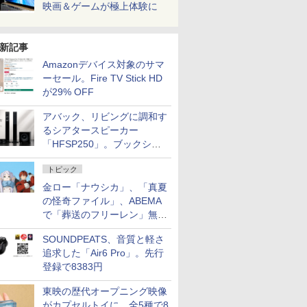
映画＆ゲームが極上体験に
新記事
Amazonデバイス対象のサマ
ーセール。Fire TV Stick HD
が29% OFF
アバック、リビングに調和す
るシアタースピーカー
「HFSP250」。ブックシェ
ルフはペア3万円以下
トピック
金ロー「ナウシカ」、「真夏
の怪奇ファイル」、ABEMA
で「葬送のフリーレン」無料
配信など。夏の特番・配信情
SOUNDPEATS、音質と軽さ
報
追求した「Air6 Pro」。先行
登録で8383円
東映の歴代オープニング映像
がカプセルトイに。全5種で8