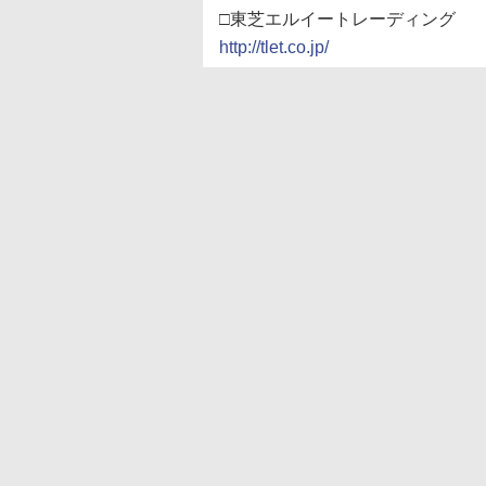
□東芝エルイートレーディング
http://tlet.co.jp/