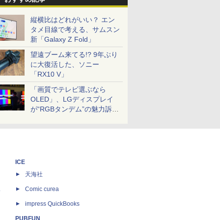
縦横比はどれがいい？ エン
タメ目線で考える、サムスン
新「Galaxy Z Fold」
望遠ブーム来てる!? 9年ぶり
に大復活した、ソニー
「RX10 V」
「画質でテレビ選ぶなら
OLED」、LGディスプレイ
が“RGBタンデム”の魅力訴
求。液晶とのガチ比較も
ICE
天海社
ス
Comic curea
impress QuickBooks
PUBFUN