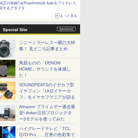
純正の有線CarPlay/Android Autoをワイヤレス
化するアダプタ
もっと見る
Special Site
ソニーミラーレス一眼の大特
集！ 見どころ記事まとめ
鳥肌ものの「DENON
HOME」サウンドを体感し
た！
SOUNDPEATSのイヤカフ型
イヤフォン「UU2イヤーカ
フ」をイヤカフマニアが語る
Amazon プライムデー過去最
安! Anker注目プロジェクタ
ー3モデルを使ってみた
ハイグレードテレビ「TCL
Q7D Pro」。圧巻の色彩美で