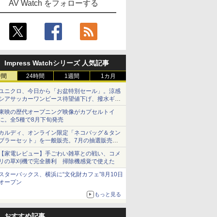
AV Watch をフォローする
Impress Watchシリーズ 人気記事
時間
24時間
1週間
1カ月
ユニクロ、今日から「お盆特別セール」。涼感
シアサッカーワンピース待望値下げ、撥水ギア
ショーツは1990円に
東映の歴代オープニング映像がカプセルトイ
に。全5種で8月下旬発売
カルディ、オンライン限定「ネコバッグ＆タン
ブラーセット」を一般販売。7月の抽選販売の
当選無効分
【家電レビュー】手ごわい雑草との戦い、コメ
リの草刈機で完全勝利 掃除機感覚で使えた
スターバックス、横浜に“文化財カフェ”8月10日
オープン
もっと見る
おすすめ記事