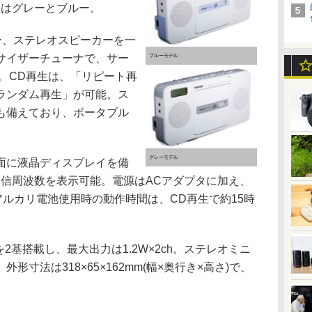
ラーはグレーとブルー。
ー、ステレオスピーカーを一
サイザーチューナで、サー
ブルーモデル
。CD再生は、「リピート再
ランダム再生」が可能。ス
も備えており、ポータブル
グレーモデル
面に液晶ディスプレイを備
受信周波数を表示可能。電源はACアダプタに加え、
アルカリ電池使用時の動作時間は、CD再生で約15時
基搭載し、最大出力は1.2W×2ch。ステレオミニ
寸法は318×65×162mm(幅×奥行き×高さ)で、