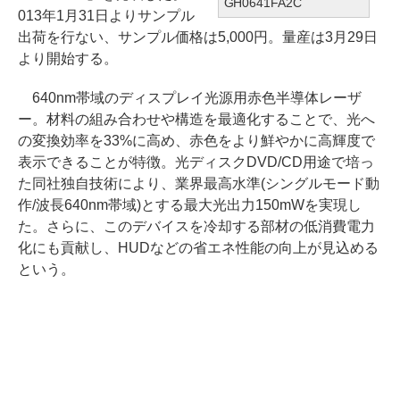
GH0641FA2C
013年1月31日よりサンプル
出荷を行ない、サンプル価格は5,000円。量産は3月29日
より開始する。
640nm帯域のディスプレイ光源用赤色半導体レーザ
ー。材料の組み合わせや構造を最適化することで、光へ
の変換効率を33%に高め、赤色をより鮮やかに高輝度で
表示できることが特徴。光ディスクDVD/CD用途で培っ
た同社独自技術により、業界最高水準(シングルモード動
作/波長640nm帯域)とする最大光出力150mWを実現し
た。さらに、このデバイスを冷却する部材の低消費電力
化にも貢献し、HUDなどの省エネ性能の向上が見込める
という。