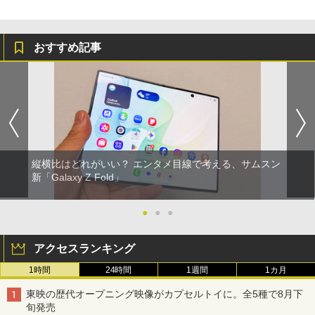
おすすめ記事
縦横比はどれがいい？ エンタメ目線で考える、サムスン
新「Galaxy Z Fold」
●
●
●
アクセスランキング
1時間
24時間
1週間
1カ月
東映の歴代オープニング映像がカプセルトイに。全5種で8月下
旬発売