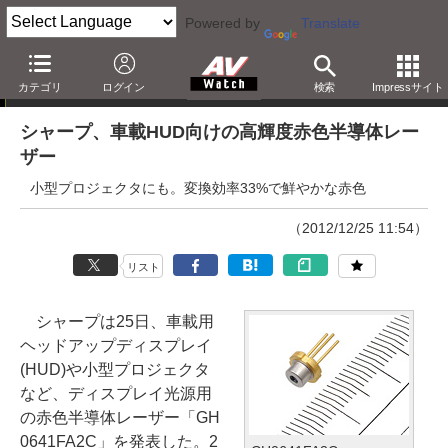
Powered by
Translate
ニュース
カテゴリ
ログイン
検索
Impressサイト
シャープ、車載HUD向けの高輝度赤色半導体レー
ザー
小型プロジェクタにも。変換効率33%で鮮やかな赤色
（2012/12/25 11:54）
リスト
シャープは25日、車載用
ヘッドアップディスプレイ
(HUD)や小型プロジェクタ
など、ディスプレイ光源用
の赤色半導体レーザー「GH
0641FA2C」を発表した。2