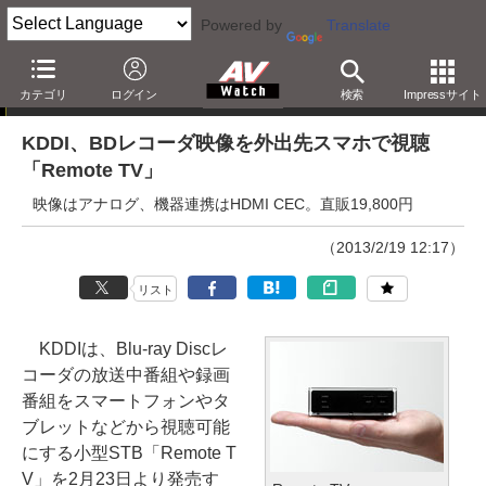
Powered by
Translate
ニュース
カテゴリ
ログイン
検索
Impressサイト
KDDI、BDレコーダ映像を外出先スマホで視聴
「Remote TV」
映像はアナログ、機器連携はHDMI CEC。直販19,800円
（2013/2/19 12:17）
リスト
KDDIは、Blu-ray Discレ
コーダの放送中番組や録画
番組をスマートフォンやタ
ブレットなどから視聴可能
にする小型STB「Remote T
V」を2月23日より発売す