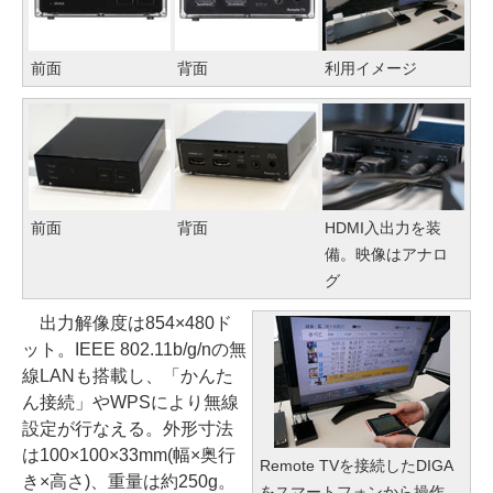
前面
背面
利用イメージ
前面
背面
HDMI入出力を装
備。映像はアナロ
グ
出力解像度は854×480ド
ット。IEEE 802.11b/g/nの無
線LANも搭載し、「かんた
ん接続」やWPSにより無線
設定が行なえる。外形寸法
は100×100×33mm(幅×奥行
Remote TVを接続したDIGA
き×高さ)、重量は約250g。
をスマートフォンから操作