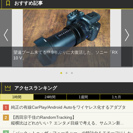
おすすめ記事
望遠ブーム来てる!? 9年ぶりに大復活した、ソニー「RX
10 V」
●
●
●
アクセスランキング
1時間
24時間
1週間
1カ月
純正の有線CarPlay/Android Autoをワイヤレス化するアダプタ
【西田宗千佳のRandomTracking】
縦横比はどれがいい？ エンタメ目線で考える、サムスン新
「Galaxy Z Fold」