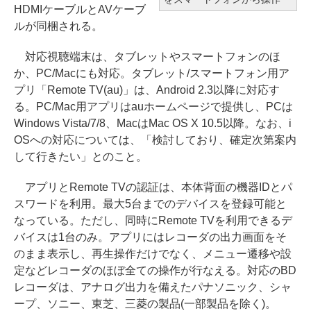
HDMIケーブルとAVケーブ
ルが同梱される。
対応視聴端末は、タブレットやスマートフォンのほ
か、PC/Macにも対応。タブレット/スマートフォン用ア
プリ「Remote TV(au)」は、Android 2.3以降に対応す
る。PC/Mac用アプリはauホームページで提供し、PCは
Windows Vista/7/8、MacはMac OS X 10.5以降。なお、i
OSへの対応については、「検討しており、確定次第案内
して行きたい」とのこと。
アプリとRemote TVの認証は、本体背面の機器IDとパ
スワードを利用。最大5台までのデバイスを登録可能と
なっている。ただし、同時にRemote TVを利用できるデ
バイスは1台のみ。アプリにはレコーダの出力画面をそ
のまま表示し、再生操作だけでなく、メニュー遷移や設
定などレコーダのほぼ全ての操作が行なえる。対応のBD
レコーダは、アナログ出力を備えたパナソニック、シャ
ープ、ソニー、東芝、三菱の製品(一部製品を除く)。