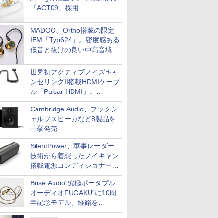
「ACT09」採用
MADOO、Ortho搭載の限定
IEM「Typ624」。密度感ある
低音と抜けの良い中高音域
世界初アクティブノイズキャ
ンセリングII搭載HDMIケーブ
ル「Pulsar HDMI」。
SilentPowerから
Cambridge Audio、ブックシ
ェルフスピーカなど8製品を
一挙発売
SilentPower、軍事レーダー
技術から着想したノイキャン
搭載電源コンディショナー
「AC iPurifier2」
Brise Audio“究極ポータブル
オーディオFUGAKU”に10周
年記念モデル。経路を
NISHIKIで統一。400万円