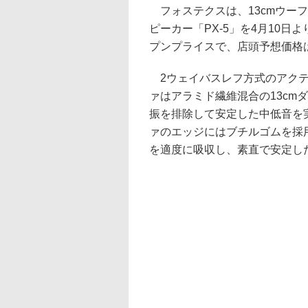
フォステクスは、13cmウー
ピーカー「PX-5」を4月10日
プンプライスで、店頭予想価格は39
2ウェイバスレフ方式のアクテ
ァはアラミド繊維混合の13cm
振を排除して安定した中低音を
ァのエッジにはブチルゴムを採
を適度に吸収し、素直で安定し