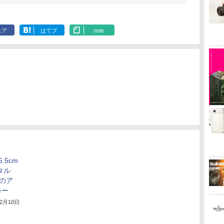
ェア
はてブ
note
.5cm
タル
載のア
カー
12月10日