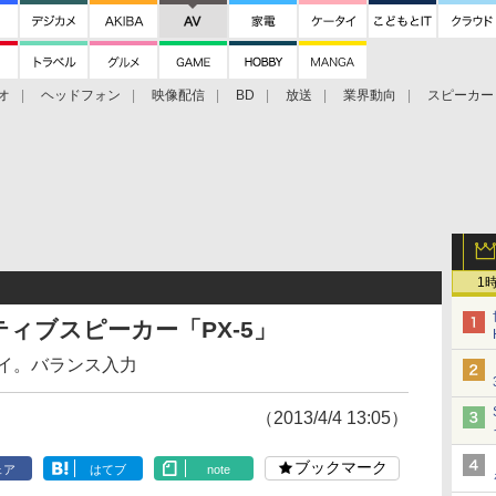
オ
ヘッドフォン
映像配信
BD
放送
業界動向
スピーカー
ェクタ
PS4
BDプレーヤー
映像配信
BD
1
ィブスピーカー「PX-5」
ェイ。バランス入力
（2013/4/4 13:05）
ブックマーク
ェア
はてブ
note