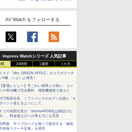
作、Disney+にも配信
AV Watch をフォローする
Impress Watchシリーズ 人気記事
時間
24時間
1週間
1カ月
ミスド「Mrs. GREEN APPLE」のコラボドーナ
ツ4種、いよいよ発売！
【家電レビュー】手ごわい雑草との戦い、コメ
リの草刈機で完全勝利 掃除機感覚で使えた
NTT島田社長、ソフトバンクのセブン出資に「d
ポイント使えるようにして」
ドコモ前田社長が「ahamo40GB化は検証のた
め」、料金値上げへの考え方にも言及
吉野家、牛リブロースを熱々で提供する「極旨
牛鉄板ステーキ定食」を発売