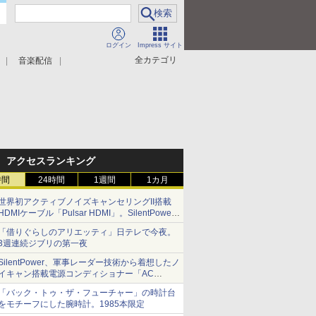
ログイン
Impress サイト
全カテゴリ
音楽配信
アクセスランキング
時間
24時間
1週間
1カ月
世界初アクティブノイズキャンセリングII搭載
HDMIケーブル「Pulsar HDMI」。SilentPower
から
「借りぐらしのアリエッティ」日テレで今夜。
3週連続ジブリの第一夜
SilentPower、軍事レーダー技術から着想したノ
イキャン搭載電源コンディショナー「AC
iPurifier2」
「バック・トゥ・ザ・フューチャー」の時計台
をモチーフにした腕時計。1985本限定