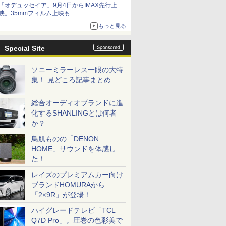
「オデュッセイア」9月4日からIMAX先行上
映。35mmフィルム上映も
もっと見る
Special Site
ソニーミラーレス一眼の大特
集！ 見どころ記事まとめ
総合オーディオブランドに進
化するSHANLINGとは何者
か？
鳥肌ものの「DENON
HOME」サウンドを体感し
た！
レイズのプレミアムカー向け
ブランドHOMURAから
「2×9R」が登場！
ハイグレードテレビ「TCL
Q7D Pro」。圧巻の色彩美で