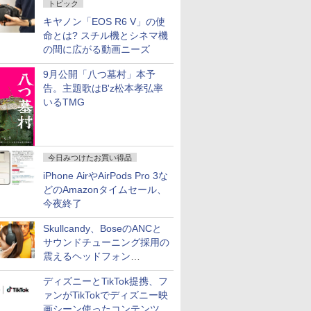
トピック
キヤノン「EOS R6 V」の使
命とは? スチル機とシネマ機
の間に広がる動画ニーズ
9月公開「八つ墓村」本予
告。主題歌はB'z松本孝弘率
いるTMG
今日みつけたお買い得品
iPhone AirやAirPods Pro 3な
どのAmazonタイムセール、
今夜終了
Skullcandy、BoseのANCと
サウンドチューニング採用の
震えるヘッドフォン
「Crusher 1080 ANC」
ディズニーとTikTok提携、フ
ァンがTikTokでディズニー映
画シーン使ったコンテンツ制