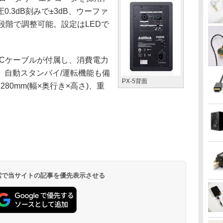
.3dB刻みで±3dB、ウーファ
段階で調整可能。設定はLEDで
ACケーブルが付属し、消費電力
下)。自動スタンバイ/運転機能も備
PX-5背面
280mm(幅×奥行き×高さ)、重
 検索で当サイトの記事を優先表示させる