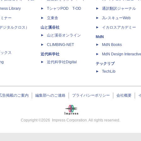
ness Library
TシャツPOD T-OD
通訳翻訳ジャーナル
セミナー
立東舎
JレスキューWeb
 X（デジタルクロス）
山と溪谷社
イカロスアカデミー
山と溪谷オンライン
MdN
CLIMBING-NET
MdN Books
ブックス
近代科学社
MdN Design Interactiv
ing
近代科学社Digital
テックリブ
TechLib
広告掲載のご案内
編集部へのご連絡
プライバシーポリシー
会社概要
Copyright ©
2026
Impress Corporation. All rights reserved.