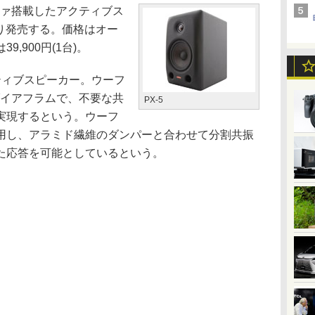
ファ搭載したアクティブス
より発売する。価格はオー
,900円(1台)。
ィブスピーカー。ウーフ
ダイアフラムで、不要な共
PX-5
実現するという。ウーフ
用し、アラミド繊維のダンパーと合わせて分割共振
た応答を可能としているという。