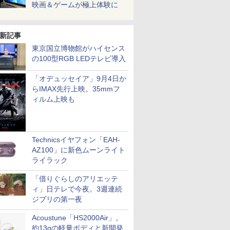
映画＆ゲームが極上体験に
新記事
東京国立博物館がハイセンス
の100型RGB LEDテレビ導入
「オデュッセイア」9月4日か
らIMAX先行上映。35mmフ
ィルム上映も
Technicsイヤフォン「EAH-
AZ100」に新色ムーンライト
ライラック
「借りぐらしのアリエッテ
ィ」日テレで今夜。3週連続
ジブリの第一夜
Acoustune「HS2000Air」。
約13gの軽量ボディと新開発