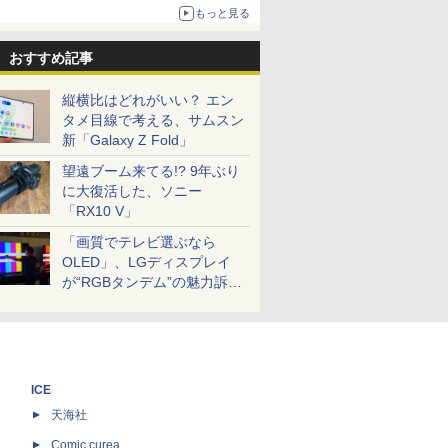
もっと見る
おすすめ記事
縦横比はどれがいい？ エン
タメ目線で考える、サムスン
新「Galaxy Z Fold」
望遠ブーム来てる!? 9年ぶり
に大復活した、ソニー
「RX10 V」
「画質でテレビ選ぶなら
OLED」、LGディスプレイ
が“RGBタンデム”の魅力訴
求。液晶とのガチ比較も
ICE
天海社
ス
Comic curea