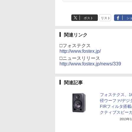
ポスト
リスト
シ
関連リンク
□フォステクス
http://www.fostex.jp/
□ニュースリリース
http://www.fostex.jp/news/339
関連記事
フォステクス、16
径ウーファ/デジ
FIRフィルタ搭
クティブスピー
2013年