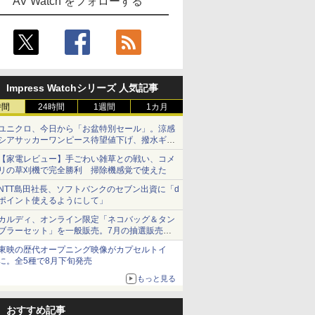
AV Watch をフォローする
Impress Watchシリーズ 人気記事
時間
24時間
1週間
1カ月
ユニクロ、今日から「お盆特別セール」。涼感
シアサッカーワンピース待望値下げ、撥水ギア
ショーツは1990円に
【家電レビュー】手ごわい雑草との戦い、コメ
リの草刈機で完全勝利 掃除機感覚で使えた
NTT島田社長、ソフトバンクのセブン出資に「d
ポイント使えるようにして」
カルディ、オンライン限定「ネコバッグ＆タン
ブラーセット」を一般販売。7月の抽選販売の
当選無効分
東映の歴代オープニング映像がカプセルトイ
に。全5種で8月下旬発売
もっと見る
おすすめ記事