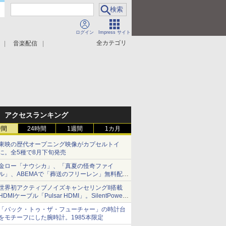
ログイン
Impress サイト
全カテゴリ
音楽配信
アクセスランキング
時間
24時間
1週間
1カ月
東映の歴代オープニング映像がカプセルトイ
に。全5種で8月下旬発売
金ロー「ナウシカ」、「真夏の怪奇ファイ
ル」、ABEMAで「葬送のフリーレン」無料配信
など。夏の特番・配信情報
世界初アクティブノイズキャンセリングII搭載
HDMIケーブル「Pulsar HDMI」。SilentPower
から
「バック・トゥ・ザ・フューチャー」の時計台
をモチーフにした腕時計。1985本限定