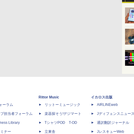
Rittor Music
イカロス出版
dフォーラム
リットーミュージック
AIRLINEweb
ップ担当者フォーラム
楽器探そう!デジマート
Jディフェンスニュー
ness Library
TシャツPOD T-OD
通訳翻訳ジャーナル
セミナー
立東舎
JレスキューWeb