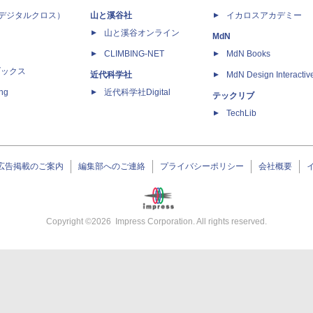
 X（デジタルクロス）
山と溪谷社
イカロスアカデミー
山と溪谷オンライン
MdN
CLIMBING-NET
MdN Books
ブックス
近代科学社
MdN Design Interactiv
ing
近代科学社Digital
テックリブ
TechLib
広告掲載のご案内
編集部へのご連絡
プライバシーポリシー
会社概要
Copyright ©
2026
Impress Corporation. All rights reserved.