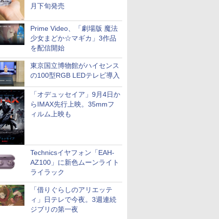
月下旬発売
Prime Video、「劇場版 魔法
少女まどか☆マギカ」3作品
を配信開始
東京国立博物館がハイセンス
の100型RGB LEDテレビ導入
「オデュッセイア」9月4日か
らIMAX先行上映。35mmフ
ィルム上映も
Technicsイヤフォン「EAH-
AZ100」に新色ムーンライト
ライラック
「借りぐらしのアリエッテ
ィ」日テレで今夜。3週連続
ジブリの第一夜