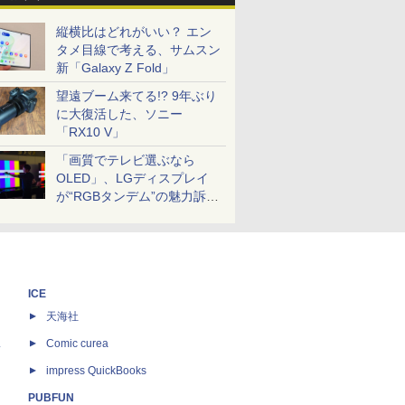
縦横比はどれがいい？ エン
タメ目線で考える、サムスン
新「Galaxy Z Fold」
望遠ブーム来てる!? 9年ぶり
に大復活した、ソニー
「RX10 V」
「画質でテレビ選ぶなら
OLED」、LGディスプレイ
が“RGBタンデム”の魅力訴
求。液晶とのガチ比較も
ICE
天海社
ス
Comic curea
impress QuickBooks
PUBFUN