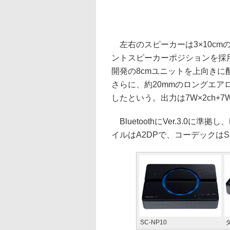
左右のスピーカーは3×10cm
ントスピーカーポジションを採
開発の8cmユニットを上向き
さらに、約20mmのロングエ
したという。出力は7W×2ch+7
BluetoothにVer.3.0に準
イルはA2DPで、コーデックはS
SC-NP10