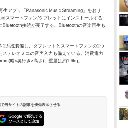
「Panasonic Music Streaming」をおサ
roidスマートフォン/タブレットにインストールする
etooth接続が完了する。Bluetoothの音楽再生も
A)を2系統装備し、タブレットとスマートフォンの2つ
たステレオミニの音声入力も備えている。消費電力
5mm(幅×奥行き×高さ)、重量は約1.6kg。
 検索で当サイトの記事を優先表示させる