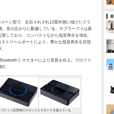
最
のコーン型で、左右それぞれ12度外側に傾けたスラ
用。音の広がりに配慮している。サブウーファは新
に配置しており、コンパクトながら低音再生を強化。
アロストリームポートにより、豊かな低音再生を目指
W。
拠し、Bluetoothリ.マスターにより音質を向上。プロファ
BC。
タブレット設置用のスロットとスタンドを備えている