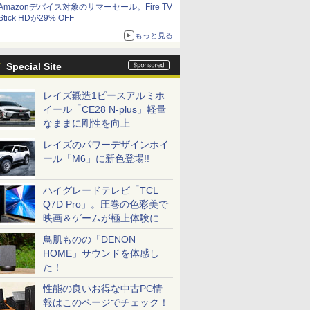
Amazonデバイス対象のサマーセール。Fire TV
Stick HDが29% OFF
もっと見る
Special Site
レイズ鍛造1ピースアルミホ
イール「CE28 N-plus」軽量
なままに剛性を向上
レイズのパワーデザインホイ
ール「M6」に新色登場!!
ハイグレードテレビ「TCL
Q7D Pro」。圧巻の色彩美で
映画＆ゲームが極上体験に
鳥肌ものの「DENON
HOME」サウンドを体感し
た！
性能の良いお得な中古PC情
報はこのページでチェック！