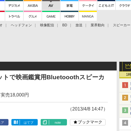
オ
ヘッドフォン
映像配信
BD
放送
業界動向
スピーカー
ェクタ
PS4
BDプレーヤー
映像配信
BD
1
で映画鑑賞用Bluetooothスピーカ
実売18,000円
（2013/4/8 14:47）
ブックマーク
ェア
はてブ
note