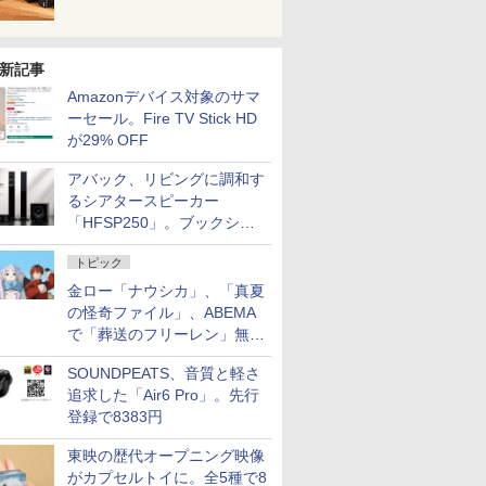
新記事
Amazonデバイス対象のサマ
ーセール。Fire TV Stick HD
が29% OFF
アバック、リビングに調和す
るシアタースピーカー
「HFSP250」。ブックシェ
ルフはペア3万円以下
トピック
金ロー「ナウシカ」、「真夏
の怪奇ファイル」、ABEMA
で「葬送のフリーレン」無料
配信など。夏の特番・配信情
SOUNDPEATS、音質と軽さ
報
追求した「Air6 Pro」。先行
登録で8383円
東映の歴代オープニング映像
がカプセルトイに。全5種で8