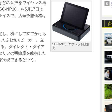
などの音声をワイヤレス再
SC-NP10」を5月17日よ
ライスで、店頭予想価格は
定し、横にして立てかけら
た2.1chスピーカー。立
SC-NP10。タブレットは別
きる。ダイレクト・ダイア
売
セリフの明瞭度を維持した
を実現できるという。