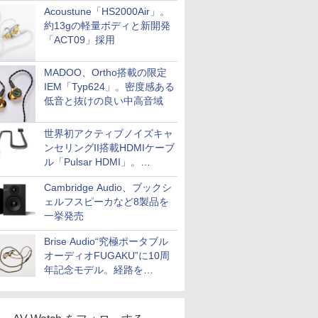
Acoustune「HS2000Air」。
約13gの軽量ボディと新開発
「ACT09」採用
MADOO、Ortho搭載の限定
IEM「Typ624」。密度感ある
低音と抜けの良い中高音域
世界初アクティブノイズキャ
ンセリングII搭載HDMIケーブ
ル「Pulsar HDMI」。
SilentPowerから
Cambridge Audio、ブックシ
ェルフスピーカなど8製品を
一挙発売
Brise Audio“究極ポータブル
オーディオFUGAKU”に10周
年記念モデル。経路を
NISHIKIで統一。400万円