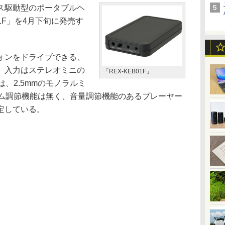
ス駆動型のポータブルヘ
01F」を4月下旬に発売す
ォンをドライブできる、
。入力はステレオミニの
「REX-KEB01F」
、2.5mmのモノラルミ
ーム調節機能は無く、音量調節機能のあるプレーヤー
定している。