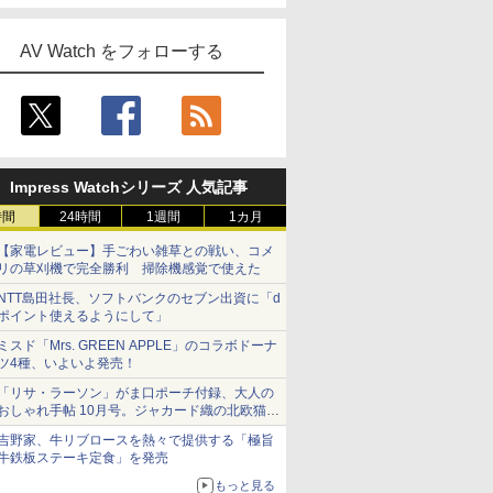
AV Watch をフォローする
Impress Watchシリーズ 人気記事
時間
24時間
1週間
1カ月
【家電レビュー】手ごわい雑草との戦い、コメ
リの草刈機で完全勝利 掃除機感覚で使えた
NTT島田社長、ソフトバンクのセブン出資に「d
ポイント使えるようにして」
ミスド「Mrs. GREEN APPLE」のコラボドーナ
ツ4種、いよいよ発売！
「リサ・ラーソン」がま口ポーチ付録、大人の
おしゃれ手帖 10月号。ジャカード織の北欧猫デ
ザイン
吉野家、牛リブロースを熱々で提供する「極旨
牛鉄板ステーキ定食」を発売
もっと見る