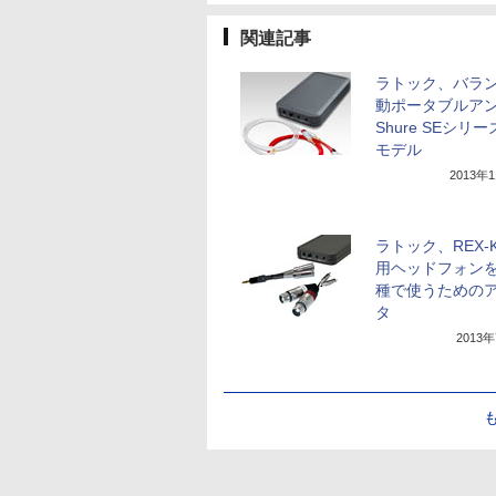
関連記事
ラトック、バラ
動ポータブルア
Shure SEシリ
モデル
2013年
ラトック、REX-K
用ヘッドフォン
種で使うための
タ
2013