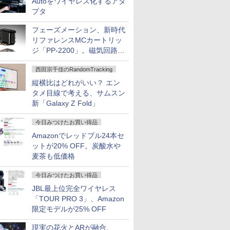
Autoをワイヤレス化するアダ
プタ
フェーズメーション、新時代
リファレンスMCカートリッ
ジ「PP-2200」。磁気回路や
ハウジングを根本から見直し
西田宗千佳のRandomTracking
縦横比はどれがいい？ エン
タメ目線で考える、サムスン
新「Galaxy Z Fold」
今日みつけたお買い得品
Amazonでレッドブル24本セ
ットが20% OFF。炭酸水や
麦茶も低価格
今日みつけたお買い得品
JBL最上位完全ワイヤレス
「TOUR PRO 3」、Amazon
限定モデルが25% OFF
現実の花火とARが融合、