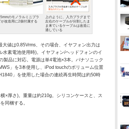
2.5mmのモノラルミニプラ
上のように、入力プラグまで
グが改造用に2個付属する
左右のケーブルが分割したま
ま来ているケーブルは改造に
適している
値は0.85Vrms、その場合、イヤフォン出力は
ニッケル水素電池使用時)。イヤフォン/ヘッドフォンのイ
での製品に対応。電源は単4電池×3本。パナソニック
WS」を3本使用し、iPod touchのボリューム位置
「SRH1840」を使用した場合の連続再生時間は約50時
縦×横×厚さ)。重量は約210g。シリコンケースと、ス
)を同梱する。