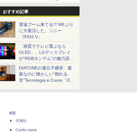
おすすめ記事
望遠ブーム来てる!? 9年ぶり
に大復活した、ソニー
「RX10 V」
「画質でテレビ選ぶなら
OLED」、LGディスプレイ
が“RGBタンデム”の魅力訴
求。液晶とのガチ比較も
DIATONEの遺伝子継承、最
新なのに懐かしい“惚れる
音”Tecnologia e Cuore「DS-
TC52B」を聴く
ICE
天海社
ス
Comic curea