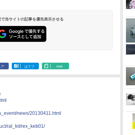
 検索で当サイトの記事を優先表示させる
ェア
はてブ
note
ジ
html
ws_event/news/20130411.html
ct/ral_kit/rex_keb01/