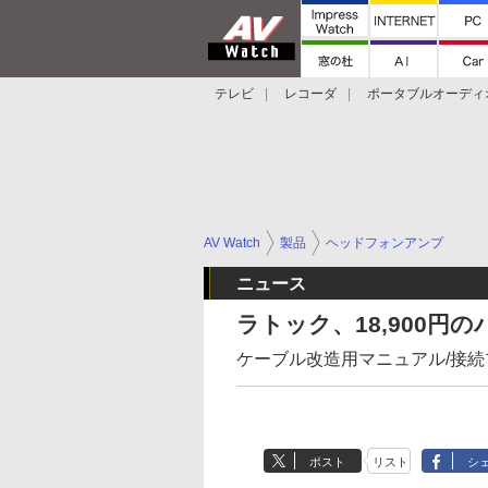
テレビ
レコーダ
ポータブルオーディ
スマートスピーカー
デジカメ
プロジ
AV Watch
製品
ヘッドフォンアンプ
ニュース
ラトック、18,900
ケーブル改造用マニュアル/接続
ポスト
リスト
シ