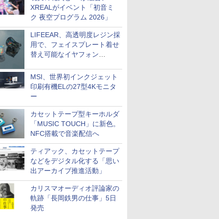
XREALがイベント「初音ミ
ク 夜空プログラム 2026」
LIFEEAR、高透明度レジン採
用で、フェイスプレート着せ
替え可能なイヤフォン
「Nova Shell」
MSI、世界初インクジェット
印刷有機ELの27型4Kモニタ
ー
カセットテープ型キーホルダ
「MUSIC TOUCH」に新色。
NFC搭載で音楽配信へ
ティアック、カセットテープ
などをデジタル化する「思い
出アーカイブ推進活動」
カリスマオーディオ評論家の
軌跡「長岡鉄男の仕事」5日
発売