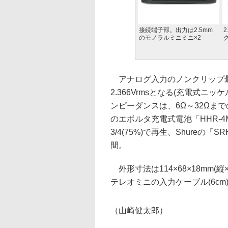
接続端子部。出力は2.5mm
のモノラルミニミニ×2
アナログ入力のノンクリップ最大
2.366Vrmsとなる(充電式
ンピーダンスは、6Ω～32Ωま
のエボルタ充電式電池「HHR-4M
3/4(75%)で再生、Shureの
間。
外形寸法は114×68×18mm(
テレオミニの入力ケーブル(6cm
（山崎健太郎）