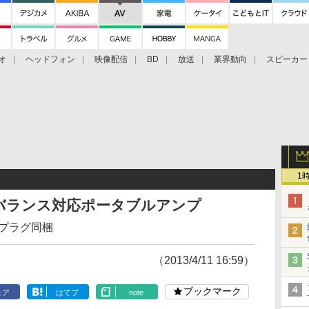
オ
ヘッドフォン
映像配信
BD
放送
業界動向
スピーカー
ェクタ
PS4
BDプレーヤー
映像配信
BD
1
円のバランス対応ポータブルアンプ
プラグ同梱
（2013/4/11 16:59）
ブックマーク
ェア
はてブ
note