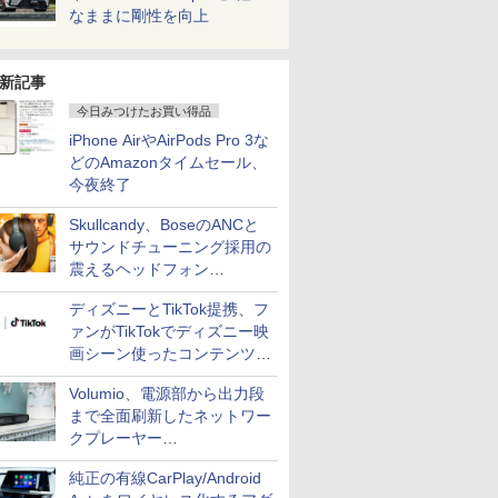
なままに剛性を向上
新記事
今日みつけたお買い得品
iPhone AirやAirPods Pro 3な
どのAmazonタイムセール、
今夜終了
Skullcandy、BoseのANCと
サウンドチューニング採用の
震えるヘッドフォン
「Crusher 1080 ANC」
ディズニーとTikTok提携、フ
ァンがTikTokでディズニー映
画シーン使ったコンテンツ制
作、Disney+にも配信
Volumio、電源部から出力段
まで全面刷新したネットワー
クプレーヤー
「Primo（2026）」
純正の有線CarPlay/Android