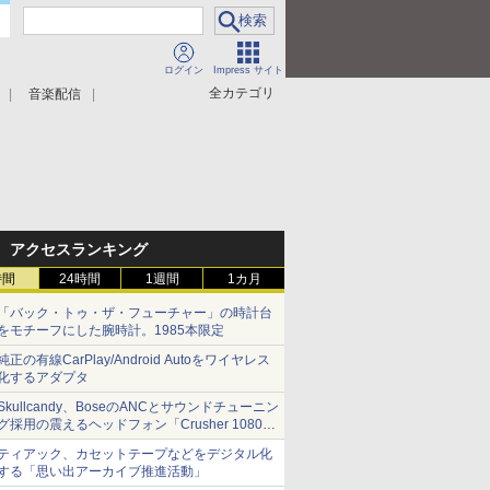
ログイン
Impress サイト
全カテゴリ
音楽配信
アクセスランキング
時間
24時間
1週間
1カ月
「バック・トゥ・ザ・フューチャー」の時計台
をモチーフにした腕時計。1985本限定
純正の有線CarPlay/Android Autoをワイヤレス
化するアダプタ
Skullcandy、BoseのANCとサウンドチューニン
グ採用の震えるヘッドフォン「Crusher 1080
ANC」
ティアック、カセットテープなどをデジタル化
する「思い出アーカイブ推進活動」