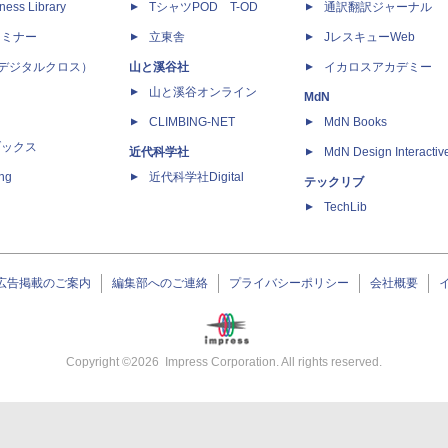
ness Library
TシャツPOD T-OD
通訳翻訳ジャーナル
セミナー
立東舎
JレスキューWeb
 X（デジタルクロス）
山と溪谷社
イカロスアカデミー
山と溪谷オンライン
MdN
CLIMBING-NET
MdN Books
ブックス
近代科学社
MdN Design Interactiv
ing
近代科学社Digital
テックリブ
TechLib
広告掲載のご案内
編集部へのご連絡
プライバシーポリシー
会社概要
Copyright ©
2026
Impress Corporation. All rights reserved.