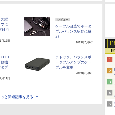
ンス駆
レビュー
ンプに
ケーブル改造でポータ
ーズ対応
ブルバランス駆動に挑
戦
11月12日
2013年8月6日
1
EB01
ラトック、バランスポ
を他機
ータブルアンプのケー
アダプ
ブルを変更
2013年6月6日
年7月11日
もっと関連記事を見る