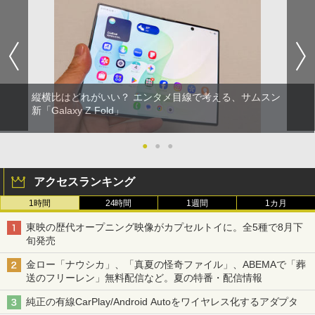
縦横比はどれがいい？ エンタメ目線で考える、サムスン
新「Galaxy Z Fold」
●
●
●
アクセスランキング
1時間
24時間
1週間
1カ月
東映の歴代オープニング映像がカプセルトイに。全5種で8月下
旬発売
金ロー「ナウシカ」、「真夏の怪奇ファイル」、ABEMAで「葬
送のフリーレン」無料配信など。夏の特番・配信情報
純正の有線CarPlay/Android Autoをワイヤレス化するアダプタ