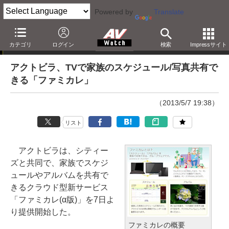
Powered by
Translate
ニュース
カテゴリ
ログイン
検索
Impressサイト
アクトビラ、TVで家族のスケジュール/写真共有で
きる「ファミカレ」
（2013/5/7 19:38）
リスト
アクトビラは、シティー
ズと共同で、家族でスケジ
ュールやアルバムを共有で
きるクラウド型新サービス
「ファミカレ(α版)」を7日よ
り提供開始した。
ファミカレの概要