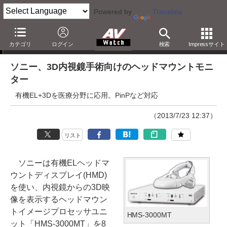
Powered by
Translate
ニュース
カテゴリ
ログイン
検索
Impressサイト
ソニー、3D内視鏡手術向けのヘッドマウントモニ
ター
有機EL+3Dを医療分野に応用。PinPなど対応
（2013/7/23 12:37）
リスト
ソニーは有機ELヘッドマ
ウントディスプレイ(HMD)
を使い、内視鏡からの3D映
像を表示するヘッドマウン
トイメージプロセッサユニ
HMS-3000MT
ット「HMS-3000MT」を8