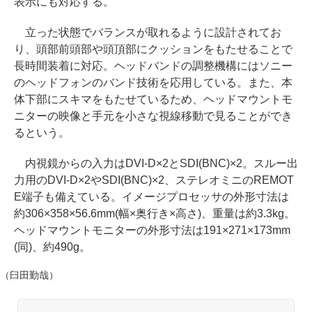
表示にも対応する。
立った状態でバランスが取れるように設計されてお
り、頭部前頭部や頭頂部にクッションをもたせることで
長時間装着に対応。ヘッドバンドの調整機構にはソニー
のヘッドフォンのバンド技術を応用している。また、本
体下部にスキマをもたせているため、ヘッドマウントモ
ニターの映像と手元を小さな視線移動で見ることができ
るという。
内視鏡からの入力はDVI-D×2とSDI(BNC)×2。スルー出
力用のDVI-D×2やSDI(BNC)×2、ステレオミニのREMOT
E端子も備えている。イメージプロセッサの外形寸法は
約306×358×56.6mm(幅×奥行き×高さ)、重量は約3.3kg。
ヘッドマウントモニターの外形寸法は191×271×173mm
(同)、約490g。
（臼田勤哉）