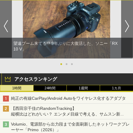
望遠ブーム来てる!? 9年ぶりに大復活した、ソニー「RX
10 V」
●
●
●
アクセスランキング
1時間
24時間
1週間
1カ月
純正の有線CarPlay/Android Autoをワイヤレス化するアダプタ
【西田宗千佳のRandomTracking】
縦横比はどれがいい？ エンタメ目線で考える、サムスン新
「Galaxy Z Fold」
Volumio、電源部から出力段まで全面刷新したネットワークプレ
ーヤー「Primo（2026）」