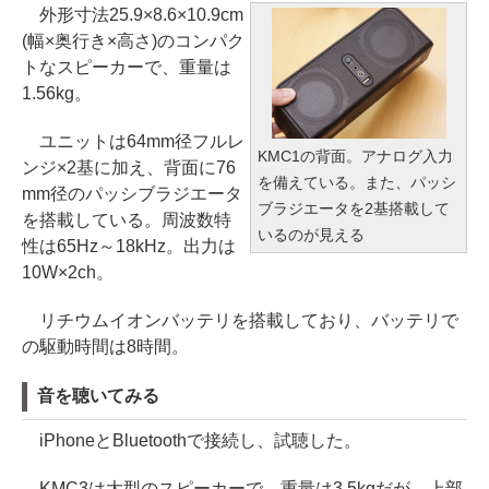
外形寸法25.9×8.6×10.9cm
(幅×奥行き×高さ)のコンパク
トなスピーカーで、重量は
1.56kg。
ユニットは64mm径フルレ
KMC1の背面。アナログ入力
ンジ×2基に加え、背面に76
を備えている。また、パッシ
mm径のパッシブラジエータ
ブラジエータを2基搭載して
を搭載している。周波数特
いるのが見える
性は65Hz～18kHz。出力は
10W×2ch。
リチウムイオンバッテリを搭載しており、バッテリで
の駆動時間は8時間。
音を聴いてみる
iPhoneとBluetoothで接続し、試聴した。
KMC3は大型のスピーカーで、重量は3.5kgだが、上部