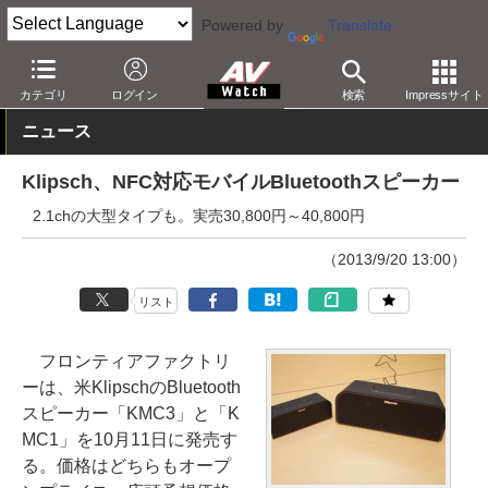
Powered by
Translate
AV Watch
製品
Bluetoothスピーカー
カテゴリ
ログイン
検索
Impressサイト
ニュース
Klipsch、NFC対応モバイルBluetoothスピーカー
2.1chの大型タイプも。実売30,800円～40,800円
（2013/9/20 13:00）
リスト
フロンティアファクトリ
ーは、米KlipschのBluetooth
スピーカー「KMC3」と「K
MC1」を10月11日に発売す
る。価格はどちらもオープ