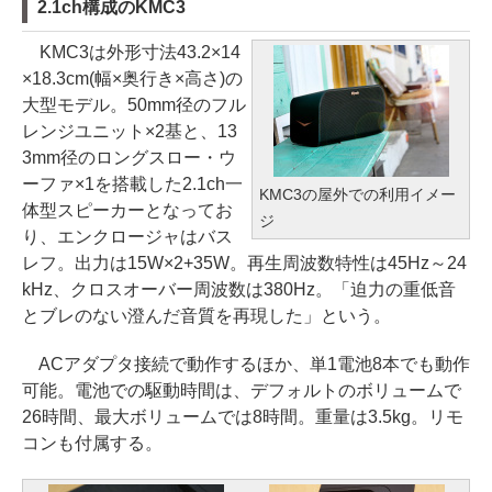
2.1ch構成のKMC3
KMC3は外形寸法43.2×14
×18.3cm(幅×奥行き×高さ)の
大型モデル。50mm径のフル
レンジユニット×2基と、13
3mm径のロングスロー・ウ
ーファ×1を搭載した2.1ch一
KMC3の屋外での利用イメー
体型スピーカーとなってお
ジ
り、エンクロージャはバス
レフ。出力は15W×2+35W。再生周波数特性は45Hz～24
kHz、クロスオーバー周波数は380Hz。「迫力の重低音
とブレのない澄んだ音質を再現した」という。
ACアダプタ接続で動作するほか、単1電池8本でも動作
可能。電池での駆動時間は、デフォルトのボリュームで
26時間、最大ボリュームでは8時間。重量は3.5kg。リモ
コンも付属する。