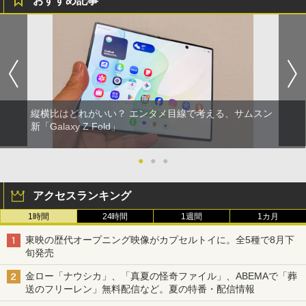
おすすめ記事
縦横比はどれがいい？ エンタメ目線で考える、サムスン
新「Galaxy Z Fold」
●
●
●
アクセスランキング
1時間
24時間
1週間
1カ月
東映の歴代オープニング映像がカプセルトイに。全5種で8月下
旬発売
金ロー「ナウシカ」、「真夏の怪奇ファイル」、ABEMAで「葬
送のフリーレン」無料配信など。夏の特番・配信情報