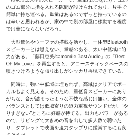
のゴム部分に指を入れる隙間が設けられており、片手で
簡単に持ち運べる。重量はあるのでずっと持っているの
は辛いと思われるが、家の中で別の部屋に移動する程度
では苦にならないだろう。
大型筐体やウーファの搭載を活かし、一体型Bluetooth
スピーカーとは思えない、量感のある、太い中低域に迫
力がある。「藤田恵美/camomile Best Audio」の「Best
OF My Love」を再生すると、アコースティックベースの
噴きつけるような張り出しがシッカリ再現できている。
同時に、強い中低域に埋もれず、高域はクリアでボー
カルもよく見える。そのため、重低音スピーカーにあり
がちな、音が詰まったような不快な感じは無い。全体の
バランスとしては低域寄りの迫力重視サウンドだが、“や
りすぎない”ところに好感が持てる。出力もパワーがある
ので、リビングで大きめの音を出して多人数で聴いた
り、タブレットで映画を迫力タップリに鑑賞するにも良
さそうだ。