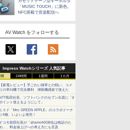
カセットテープ型キーホルダ
「MUSIC TOUCH」に新色。
NFC搭載で音楽配信へ
AV Watch をフォローする
Impress Watchシリーズ 人気記事
時間
24時間
1週間
1カ月
【家電レビュー】手ごわい雑草との戦い、コメ
リの草刈機で完全勝利 掃除機感覚で使えた
NTT島田社長、ソフトバンクのセブン出資に「d
ポイント使えるようにして」
ミスド「Mrs. GREEN APPLE」のコラボドーナ
ツ4種、いよいよ発売！
ドコモ前田社長が「ahamo40GB化は検証のた
め」、料金値上げへの考え方にも言及