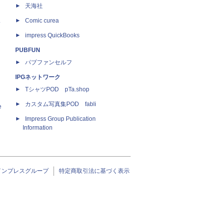
天海社
ス
Comic curea
impress QuickBooks
PUBFUN
パブファンセルフ
IPGネットワーク
TシャツPOD pTa.shop
カスタム写真集POD fabli
e
Impress Group Publication
Information
インプレスグループ
特定商取引法に基づく表示