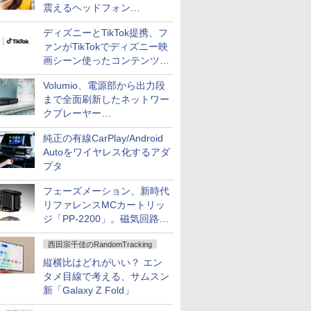
震えるヘッドフォン
「Crusher 1080 ANC」
ディズニーとTikTok提携、フ
ァンがTikTokでディズニー映
画シーン使ったコンテンツ制
作、Disney+にも配信
Volumio、電源部から出力段
まで全面刷新したネットワー
クプレーヤー
「Primo（2026）」
純正の有線CarPlay/Android
Autoをワイヤレス化するアダ
プタ
フェーズメーション、新時代
リファレンスMCカートリッ
ジ「PP-2200」。磁気回路や
ハウジングを根本から見直し
西田宗千佳のRandomTracking
縦横比はどれがいい？ エン
タメ目線で考える、サムスン
新「Galaxy Z Fold」