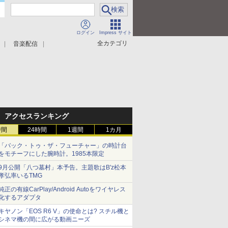
ログイン
Impress サイト
全カテゴリ
音楽配信
アクセスランキング
時間
24時間
1週間
1カ月
「バック・トゥ・ザ・フューチャー」の時計台
をモチーフにした腕時計。1985本限定
9月公開「八つ墓村」本予告。主題歌はB'z松本
孝弘率いるTMG
純正の有線CarPlay/Android Autoをワイヤレス
化するアダプタ
キヤノン「EOS R6 V」の使命とは? スチル機と
シネマ機の間に広がる動画ニーズ