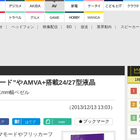
オ
ヘッドフォン
映像配信
BD
放送
業界動向
スピーカー
ェクタ
PS4
BDプレーヤー
映像配信
BD
1
ド”やAMVA+搭載24/27型液晶
1mm幅ベゼル
（2013/12/13 13:03）
ブックマーク
ェア
はてブ
note
マモードやフリッカーフ