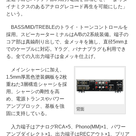
イナミクスのあるアナログレコード再生を可能にした」
という。
BASS/MID/TREBLEのトライ・トーンコントロールを
採用。スピーカーターミナルはA/Bの2系統装備。端子の
コア部は真鍮削り出しで、金メッキを施し、直径5mmま
でのケーブルに対応。Yラグ、バナナプラグも利用でき
る。全ての入出力端子は金メッキ仕上げ。
メインシャーシに加え、
1.5mm厚黒色塗装鋼板を2枚
重ねた3層構造シャーシを採
用。シャーシの剛性を高
め、電源トランスやパワー
アンプブロック、基板を強
背面
固に支持している。
入力端子はアナログRCA×5、Phono(MM)×1、パワー
アンプダイレクト×1。出力端子はRECアウト×1、プリア