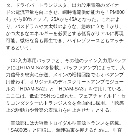
タ、ドライバートランジスタ、出力段用電源のダイオー
ドの電流容量を向上させ、瞬時電流供給能力を「PM800
4」から80%アップ。25Aから45Aとなった。これによ
り、バスドラムや大太鼓のような、急峻に立ち上がり、
かつ大きなエネルギーを必要とする低音がリアルに再現
可能。微細な音も再生でき、ハイレゾソースともマッチ
するという。
CD入力専用バッファと、その他のライン入力用バッフ
ァにはHDAM-SA2を搭載。バッファアンプによって、入
力信号を忠実に伝送。メインの増幅回路でもオペアンプ
は使わず、オリジナルのディスクリートアンプモジュー
ルの「HDAM-SA2」と「HDAM-SA3」を使用している。
ここには、低歪でSN比に優れた、フェアチャイルド・セ
ミコンダクターのトランジスタを全面的に採用。「聴感
上の駆動力や音楽の表現力を向上させた」とする。
電源部には大容量トロイダル型電源トランスを搭載。
「SA8005」と同様に、漏洩磁束を抑えるために、垂直