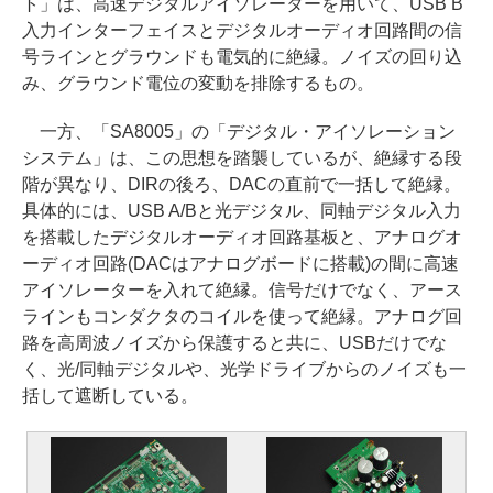
ト」は、高速デジタルアイソレーターを用いて、USB B
入力インターフェイスとデジタルオーディオ回路間の信
号ラインとグラウンドも電気的に絶縁。ノイズの回り込
み、グラウンド電位の変動を排除するもの。
一方、「SA8005」の「デジタル・アイソレーション
システム」は、この思想を踏襲しているが、絶縁する段
階が異なり、DIRの後ろ、DACの直前で一括して絶縁。
具体的には、USB A/Bと光デジタル、同軸デジタル入力
を搭載したデジタルオーディオ回路基板と、アナログオ
ーディオ回路(DACはアナログボードに搭載)の間に高速
アイソレーターを入れて絶縁。信号だけでなく、アース
ラインもコンダクタのコイルを使って絶縁。アナログ回
路を高周波ノイズから保護すると共に、USBだけでな
く、光/同軸デジタルや、光学ドライブからのノイズも一
括して遮断している。