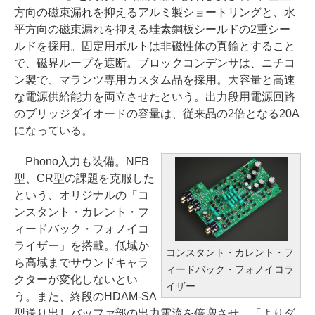
方向の磁束漏れを抑えるアルミ製ショートリングと、水
平方向の磁束漏れを抑える珪素鋼板シールドの2重シー
ルドを採用。固定用ボルトは非磁性体の真鍮とすること
で、磁界ループを遮断。ブロックコンデンサは、ニチコ
ン製で、マランツ専用カスタム品を採用。大容量と高速
な電源供給能力を両立させたという。出力段用電源回路
のブリッジダイオードの容量は、従来品の2倍となる20A
になっている。
Phono入力も装備。NFB
型、CR型の課題を克服した
という、オリジナルの「コ
ンスタント・カレント・フ
ィードバック・フォノイコ
ライザー」を搭載。低域か
コンスタント・カレント・フ
ら高域までサウンドキャラ
ィードバック・フォノイコラ
クターが変化しないとい
イザー
う。また、終段のHDAM-SA
型送り出しバッファ部の出力電流を倍増させ、「よりダ