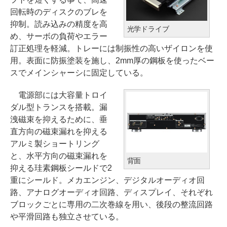
回転時のディスクのブレを
抑制。読み込みの精度を高
光学ドライブ
め、サーボの負荷やエラー
訂正処理を軽減。トレーには制振性の高いザイロンを使
用。表面に防振塗装を施し、2mm厚の鋼板を使ったベー
スでメインシャーシに固定している。
電源部には大容量トロイ
ダル型トランスを搭載。漏
洩磁束を抑えるために、垂
直方向の磁束漏れを抑える
アルミ製ショートリング
と、水平方向の磁束漏れを
背面
抑える珪素鋼板シールドで2
重にシールド。メカエンジン、デジタルオーディオ回
路、アナログオーディオ回路、ディスプレイ、それぞれ
ブロックごとに専用の二次巻線を用い、後段の整流回路
や平滑回路も独立させている。