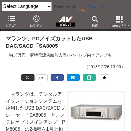
Powered by
Translate
ニュース
カテゴリ
ログイン
検索
Impressサイト
マランツ、PCノイズカットしたUSB
DAC/SACD「SA8005」
約13万円。瞬時電流供給能力高いハイレゾ向きアンプも
（2013/12/26 13:00）
リスト
マランツは、デジタルア
イソレーションシステムを
採用したUSB DAC/SACDプ
レーヤー「SA8005」と、ス
テレオプリメインアンプ「P
M8005」の2機種を1月上旬