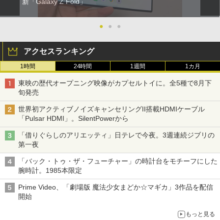
新「Galaxy Z Fold」
●
●
●
アクセスランキング
1時間
24時間
1週間
1カ月
東映の歴代オープニング映像がカプセルトイに。全5種で8月下
旬発売
世界初アクティブノイズキャンセリングII搭載HDMIケーブル
「Pulsar HDMI」。SilentPowerから
「借りぐらしのアリエッティ」日テレで今夜。3週連続ジブリの
第一夜
「バック・トゥ・ザ・フューチャー」の時計台をモチーフにした
腕時計。1985本限定
Prime Video、「劇場版 魔法少女まどか☆マギカ」3作品を配信
開始
もっと見る