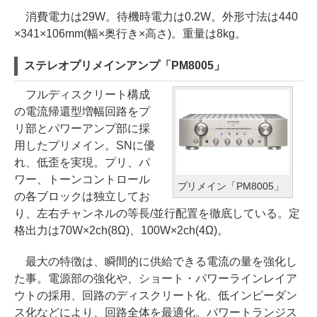
消費電力は29W。待機時電力は0.2W。外形寸法は440
×341×106mm(幅×奥行き×高さ)。重量は8kg。
ステレオプリメインアンプ「PM8005」
フルディスクリート構成
の電流帰還型増幅回路をプ
リ部とパワーアンプ部に採
用したプリメイン。SNに優
れ、低歪を実現。プリ、パ
ワー、トーンコントロール
プリメイン「PM8005」
の各ブロックは独立してお
り、左右チャンネルの等長/並行配置を徹底している。定
格出力は70W×2ch(8Ω)、100W×2ch(4Ω)。
最大の特徴は、瞬間的に供給できる電流の量を強化し
た事。電源部の強化や、ショート・パワーラインレイア
ウトの採用、回路のディスクリート化、低インピーダン
ス化などにより、回路全体を最適化。パワートランジス