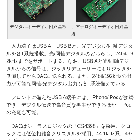
デジタルオーディオ回路基板
、アナログオーディオ回路基
板
入力端子はUSB A、USB Bと、光デジタル/同軸デジタ
ルを各1系統搭載。光/同軸デジタルのどちらも、24bit/19
2kHzまでをサポートする。なお、USB Aと光/同軸デジ
タルからの信号は、ジッタリデューサーによりジッタを
低減してからDACに送られる。また、24bit/192kHzの出
力が可能な同軸/光デジタル出力も各1系統備えている。
フロントに備えたUSB A端子には、iPhone/iPodが接続
でき、デジタル伝送で高音質な再生ができるほか、iPod
の充電も可能。
DACはシーラスロジックの「CS4398」を採用。クロ
ックには低位相雑音クリスタルを採用。44.1kHz系、48k