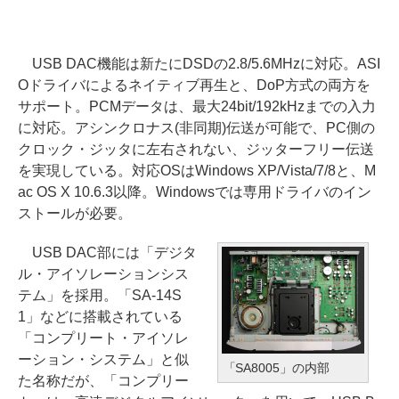
USB DAC機能は新たにDSDの2.8/5.6MHzに対応。ASI
Oドライバによるネイティブ再生と、DoP方式の両方を
サポート。PCMデータは、最大24bit/192kHzまでの入力
に対応。アシンクロナス(非同期)伝送が可能で、PC側の
クロック・ジッタに左右されない、ジッターフリー伝送
を実現している。対応OSはWindows XP/Vista/7/8と、M
ac OS X 10.6.3以降。Windowsでは専用ドライバのイン
ストールが必要。
USB DAC部には「デジタ
ル・アイソレーションシス
テム」を採用。「SA-14S
1」などに搭載されている
「コンプリート・アイソレ
ーション・システム」と似
「SA8005」の内部
た名称だが、「コンプリー