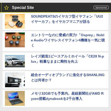
Special Site
SOUNDPEATSのイヤカフ型イヤフォン「UU2
イヤーカフ」をイヤカフマニアが語る
エントリーなのに脅威の実力!「Osprey」Nobl
e Audioワイヤレスイヤフォン4機種を一気に聴
く
レイズ鍛造1ピースアルミホイール「CE28 N-p
lus」軽量なままに剛性を向上
総合オーディオブランドに進化するSHANLING
とは何者か？
メモリ32GBでも予算内。産経新聞社がAMD R
yzen搭載dynabookを2千台導入