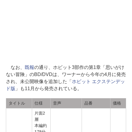
なお、
既報
の通り、ホビット3部作の第1章「思いがけ
ない冒険」のBD/DVDは、ワーナーから今年の4月に発売
され、未公開映像を追加した「
ホビット エクステンデッ
ド版
」も11月から発売されている。
タイトル
仕様
音声
品番
価格
片面2
層
本編約
178分