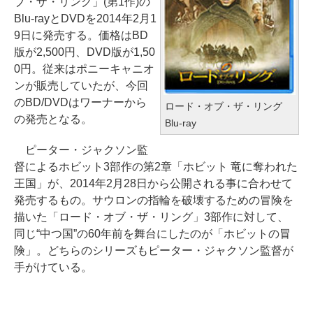
ブ・ザ・リング」(第1作)の
Blu-rayとDVDを2014年2月1
9日に発売する。価格はBD
版が2,500円、DVD版が1,50
0円。従来はポニーキャニオ
ンが販売していたが、今回
のBD/DVDはワーナーから
ロード・オブ・ザ・リング
の発売となる。
Blu-ray
ピーター・ジャクソン監
督によるホビット3部作の第2章「ホビット 竜に奪われた
王国」が、2014年2月28日から公開される事に合わせて
発売するもの。サウロンの指輪を破壊するための冒険を
描いた「ロード・オブ・ザ・リング」3部作に対して、
同じ“中つ国”の60年前を舞台にしたのが「ホビットの冒
険」。どちらのシリーズもピーター・ジャクソン監督が
手がけている。