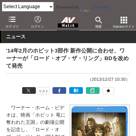
Powered by
Translate
AV Watch
コンテンツ・サービス
BD/DVD
カテゴリ
ログイン
検索
Impressサイト
ニュース
'14年2月のホビット3部作 新作公開に合わせ、ワ
ーナーが「ロード・オブ・ザ・リング」BDを改め
て発売
（2013/12/27 10:30）
リスト
ワーナー・ホーム・ビデ
オは、映画「ホビット 竜に
奪われた王国」の劇場公開
を記念し、「ロード・オ