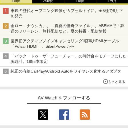
1時間
24時間
1週間
1カ月
東映の歴代オープニング映像がカプセルトイに。全5種で8月下
旬発売
金ロー「ナウシカ」、「真夏の怪奇ファイル」、ABEMAで「葬
送のフリーレン」無料配信など。夏の特番・配信情報
世界初アクティブノイズキャンセリングII搭載HDMIケーブル
「Pulsar HDMI」。SilentPowerから
「バック・トゥ・ザ・フューチャー」の時計台をモチーフにした
腕時計。1985本限定
純正の有線CarPlay/Android Autoをワイヤレス化するアダプタ
もっと見る
AV Watch をフォローする