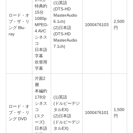
(1)英語
特典約
(DTS-HD
15分
ロード・オ
MasterAudio
1080p
ブ・ザ・リ
6.1ch)
2,500
MPEG-
1000476103
ング Blu-
(2)日本語
円
4 AVC
ray
(DTS-HD
シネス
MasterAudio
コ
7.1ch)
日本語
字幕
吹替用
字幕
片面2
層
本編約
178分
(1)英語
シネス
(ドルビーデジ
ロード・オ
コ
タルEX)
1,500
ブ・ザ・リ
1000476101
(スク
(2)日本語
円
ング DVD
ーズ)
(ドルビーデジ
日本語
タルEX)