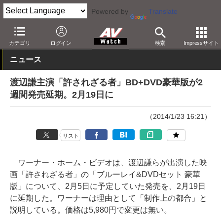
Powered by
Translate
AV Watch
コンテンツ・サービス
BD/DVD
カテゴリ
ログイン
検索
Impressサイト
ニュース
渡辺謙主演「許されざる者」BD+DVD豪華版が2
週間発売延期。2月19日に
（2014/1/23 16:21）
リスト
ワーナー・ホーム・ビデオは、渡辺謙らが出演した映
画「許されざる者」の「ブルーレイ&DVDセット 豪華
版」について、2月5日に予定していた発売を、2月19日
に延期した。ワーナーは理由として「制作上の都合」と
説明している。価格は5,980円で変更は無い。