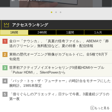
●
●
●
アクセスランキング
1時間
24時間
1週間
1カ月
金ロー「ナウシカ」、「真夏の怪奇ファイル」、ABEMAで「葬
送のフリーレン」無料配信など。夏の特番・配信情報
東映の歴代オープニング映像がカプセルトイに。全5種で8月下
旬発売
世界初アクティブノイズキャンセリングII搭載HDMIケーブル
「Pulsar HDMI」。SilentPowerから
「バック・トゥ・ザ・フューチャー」の時計台をモチーフにした
腕時計。1985本限定
「借りぐらしのアリエッティ」日テレで今夜。3週連続ジブリの
第一夜
もっと見る