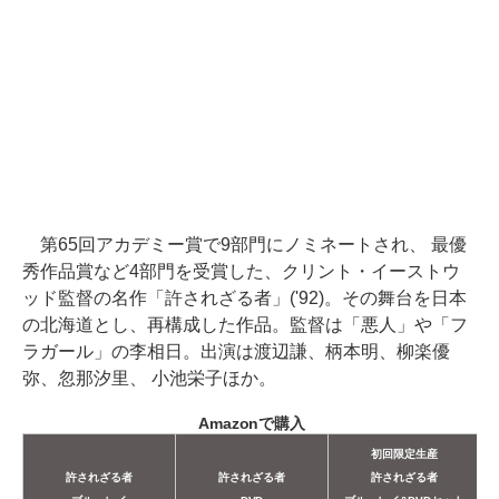
第65回アカデミー賞で9部門にノミネートされ、 最優
秀作品賞など4部門を受賞した、クリント・イーストウ
ッド監督の名作「許されざる者」('92)。その舞台を日本
の北海道とし、再構成した作品。監督は「悪人」や「フ
ラガール」の李相日。出演は渡辺謙、柄本明、柳楽優
弥、忽那汐里、 小池栄子ほか。
Amazonで購入
初回限定生産
許されざる者
許されざる者
許されざる者