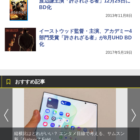
渡辺謙主演「許されざる者」12月25日に
BD化
2013年11月8日
イーストウッド監督・主演、アカデミー4
部門受賞「許されざる者」が8月UHD BD
化
2017年5月19日
おすすめ記事
縦横比はどれがいい？ エンタメ目線で考える、サムスン
新「Galaxy Z Fold」