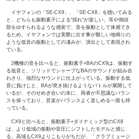
イヤフォンの「SE-CX9」、「SE-CX8」を聴いてみる
と、どちらも振動素子による“揺れ”が楽しい。耳や側頭
部をゆすられるような感覚で、音を振動として体感でき
るため、イヤフォンでは実際に出す事が難しい地鳴りの
ような低音の振動としての凄みが、演出として表現され
ている。
2機種の音を比べると、振動素子+BAのCX9は、振動す
る低音と、ソリッドでシャープなBAのサウンドが組み合
わさり、強烈なサウンドに仕上がっている。振動する低
音に負けじと、BAが突き抜けるようなバトルが展開して
いるが、そのせめぎ合いの末に、両者が不思議なバラン
スを保っており、音楽がバランスよく楽しめる一面も持
っている。
CX9と比べると、振動素子+ダイナミック型のCX8
は、より低域の振動や音圧にシフトしたモデルと感じ
る。高域もCX9よりこもりがちだが、「クラブミュージ