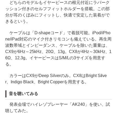
どちらのモデルもイヤーピースの根元付近にラバーク
ッション付きのセルフフィットホルダーを搭載。この部
分が耳のくぼみにフィットし、快適で安定した装着がで
きるという。
ケーブルは「D-shapeコード」で着脱可能。iPod/iPho
ne/iPad対応のマイク付きリモコンも備えている。再生周
波数帯域とインピーダンス、ケーブルを除いた重量は、
CX9が6Hz～25kHz、20Ω、13g。CX8が4Hz～30kHz、1
6Ω、12.3g。イヤーピースはS/M/Lの3サイズを用意す
る。
カラーはCX9がDeep Silverのみ。CX8はBright Silve
r、Indigo Black、Bright Copperを用意する。
音を聴いてみる
発表会場でハイレゾプレーヤー「AK240」を使い、試
聴してみた。