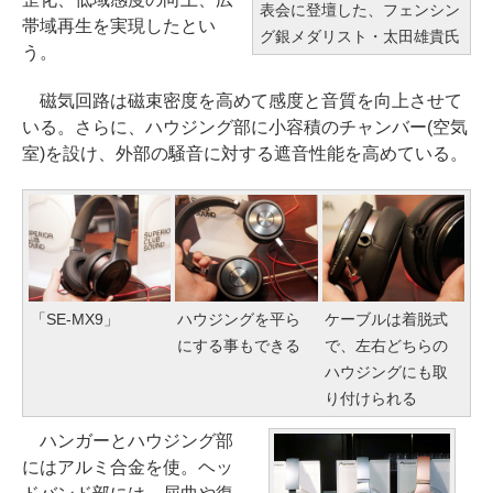
表会に登壇した、フェンシン
帯域再生を実現したとい
グ銀メダリスト・太田雄貴氏
う。
磁気回路は磁束密度を高めて感度と音質を向上させて
いる。さらに、ハウジング部に小容積のチャンバー(空気
室)を設け、外部の騒音に対する遮音性能を高めている。
「SE-MX9」
ハウジングを平ら
ケーブルは着脱式
にする事もできる
で、左右どちらの
ハウジングにも取
り付けられる
ハンガーとハウジング部
にはアルミ合金を使。ヘッ