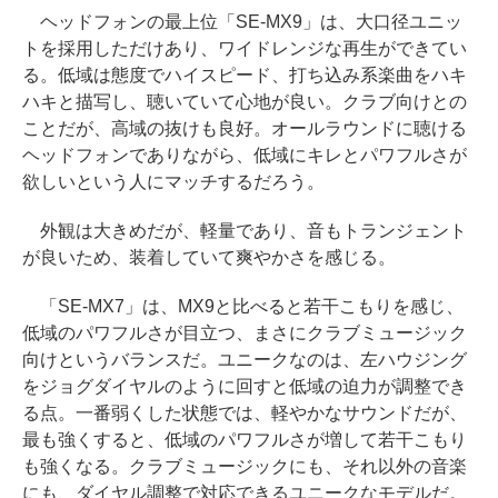
ヘッドフォンの最上位「SE-MX9」は、大口径ユニッ
トを採用しただけあり、ワイドレンジな再生ができてい
る。低域は態度でハイスピード、打ち込み系楽曲をハキ
ハキと描写し、聴いていて心地が良い。クラブ向けとの
ことだが、高域の抜けも良好。オールラウンドに聴ける
ヘッドフォンでありながら、低域にキレとパワフルさが
欲しいという人にマッチするだろう。
外観は大きめだが、軽量であり、音もトランジェント
が良いため、装着していて爽やかさを感じる。
「SE-MX7」は、MX9と比べると若干こもりを感じ、
低域のパワフルさが目立つ、まさにクラブミュージック
向けというバランスだ。ユニークなのは、左ハウジング
をジョグダイヤルのように回すと低域の迫力が調整でき
る点。一番弱くした状態では、軽やかなサウンドだが、
最も強くすると、低域のパワフルさが増して若干こもり
も強くなる。クラブミュージックにも、それ以外の音楽
にも、ダイヤル調整で対応できるユニークなモデルだ。