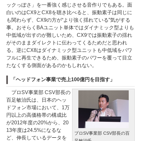
ックっぽさ」を一番強く感じさせる音作りでもある。面
白いのはCX9とCX8を聴き比べると、振動素子は同じに
も関わらず、CX9の方が“より強く揺れている”気がする
事。おそらくBAユニット単体ではダイナミック型よりも
中低域が出すのが難しいため、CX9では振動素子の揺れ
がそのままダイレクトに伝わってくるためだと思われ
る。逆にCX8はダイナミック型ユニットも中低域をパワ
フルに再生できるため、振動素子のパワーを覆って目立
たなくする側面があるのかもしれない。
「ヘッドフォン事業で売上100億円を目指す」
プロSV事業部 CSV部長の
百足敏治氏は、日本のヘッ
ドフォン市場において、1万
円以上の高価格帯の構成比
が2012年度の20%から、20
13年度は24.5%になるな
プロSV事業部 CSV部長の百
ど、伸長しているデータを
足敏治氏