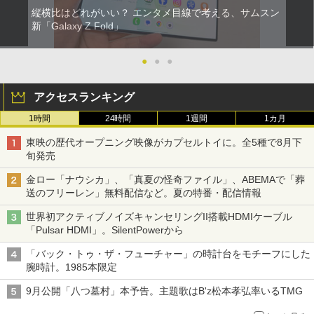
縦横比はどれがいい？ エンタメ目線で考える、サムスン
新「Galaxy Z Fold」
●
●
●
アクセスランキング
1時間
24時間
1週間
1カ月
東映の歴代オープニング映像がカプセルトイに。全5種で8月下
旬発売
金ロー「ナウシカ」、「真夏の怪奇ファイル」、ABEMAで「葬
送のフリーレン」無料配信など。夏の特番・配信情報
世界初アクティブノイズキャンセリングII搭載HDMIケーブル
「Pulsar HDMI」。SilentPowerから
「バック・トゥ・ザ・フューチャー」の時計台をモチーフにした
腕時計。1985本限定
9月公開「八つ墓村」本予告。主題歌はB'z松本孝弘率いるTMG