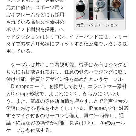
ドバンド部には、屈曲や復
元力に優れ、スポーツ用メ
ガネフレームなどにも採用
されている高耐久性素材の
カラーバリエーション
ポリアミド樹脂を採用。ヘ
ッドクッションはシリコン。イヤーパッドには、レザー
タイプ素材と耳形状にフィットする低反発ウレタンを採
用している。
ケーブルは片出しで着脱可能。端子は左右はジングど
ちらにも搭載されており、任意の側のハウジングに取り
付け可能。音質とデザイン性を高めたというケーブル
「D-shapeコード」を採用しており、エラストマー素材
とD-shape形状で、よじれにくく、からみにくいとい
う。また、電線の導体断面積を増やすことで音声信号の
伝達における抵抗を小さくしている。iPhoneなどに対応
するマイク付きのリモコンも備え、再生/一時停止、通
話・終話などの操作が可能。長さは1.2m。2mのカール
ケーブルも付属する。