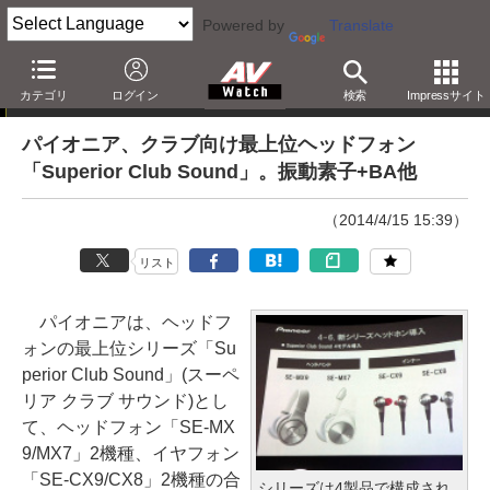
Powered by
Translate
ニュース
カテゴリ
ログイン
検索
Impressサイト
パイオニア、クラブ向け最上位ヘッドフォン
「Superior Club Sound」。振動素子+BA他
（2014/4/15 15:39）
リスト
パイオニアは、ヘッドフ
ォンの最上位シリーズ「Su
perior Club Sound」(スーペ
リア クラブ サウンド)とし
て、ヘッドフォン「SE-MX
9/MX7」2機種、イヤフォン
「SE-CX9/CX8」2機種の合
シリーズは4製品で構成され