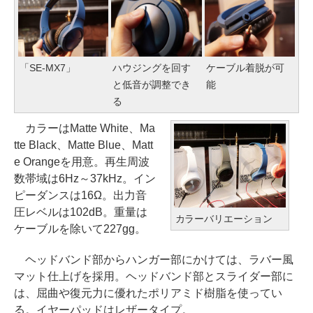
「SE-MX7」
ハウジングを回す
ケーブル着脱が可
と低音が調整でき
能
る
カラーはMatte White、Ma
tte Black、Matte Blue、Matt
e Orangeを用意。再生周波
数帯域は6Hz～37kHz。イン
ピーダンスは16Ω。出力音
圧レベルは102dB。重量は
カラーバリエーション
ケーブルを除いて227gg。
ヘッドバンド部からハンガー部にかけては、ラバー風
マット仕上げを採用。ヘッドバンド部とスライダー部に
は、屈曲や復元力に優れたポリアミド樹脂を使ってい
る。イヤーパッドはレザータイプ。