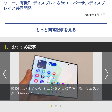
ソニー、有機ELディスプレイを米ユニバーサルディスプ
レイと共同開発
2001年4月18日
もっと関連記事を見る
おすすめ記事
縦横比はどれがいい？ エンタメ目線で考える、サムスン
新「Galaxy Z Fold」
●
●
●