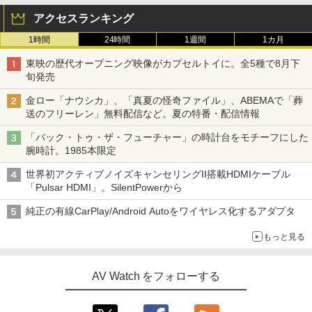
アクセスランキング
1時間
24時間
1週間
1カ月
東映の歴代オープニング映像がカプセルトイに。全5種で8月下
旬発売
金ロー「ナウシカ」、「真夏の怪奇ファイル」、ABEMAで「葬
送のフリーレン」無料配信など。夏の特番・配信情報
「バック・トゥ・ザ・フューチャー」の時計台をモチーフにした
腕時計。1985本限定
世界初アクティブノイズキャンセリングII搭載HDMIケーブル
「Pulsar HDMI」。SilentPowerから
純正の有線CarPlay/Android Autoをワイヤレス化するアダプタ
もっと見る
AV Watch をフォローする