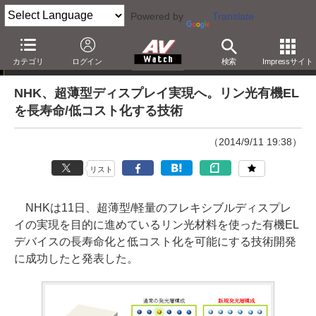
Powered by
Translate
ニュース
カテゴリ
ログイン
検索
Impressサイト
NHK、超薄型ディスプレイ実現へ。リン光有機EL
を長寿命/低コスト化する技術
（2014/9/11 19:38）
リスト
NHKは11日、超薄型/軽量のフレキシブルディスプレ
イの実現を目的に進めているリン光材料を使った有機EL
デバイスの長寿命化と低コスト化を可能にする技術開発
に成功したと発表した。