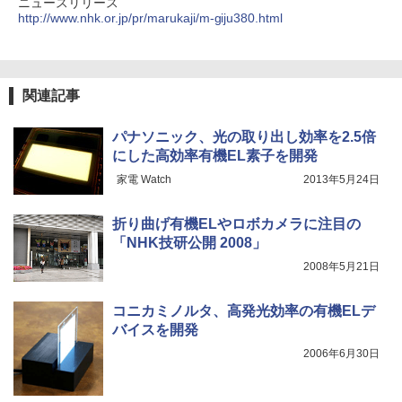
ニュースリリース
http://www.nhk.or.jp/pr/marukaji/m-giju380.html
関連記事
パナソニック、光の取り出し効率を2.5倍
にした高効率有機EL素子を開発
家電 Watch
2013年5月24日
折り曲げ有機ELやロボカメラに注目の
「NHK技研公開 2008」
2008年5月21日
コニカミノルタ、高発光効率の有機ELデ
バイスを開発
2006年6月30日