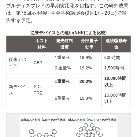
ブルディスプレイの早期実用化を目指す。この研究成果
は、第75回応用物理学会学術講演会(9月17～20日)で報
告する予定。
従来デバイスとの違い(NHKによる比較)
ホスト
発光材料
外部量子
連続駆動寿
材料
濃度
効率
命
1重量%
19.9%
500時間
従来デバ
CBP
イス
6 重量%
19.2%
1,500時間
10,000時間
1重量%
20.3%
以上
新デバイ
PIC-
ス
TRZ
10,000時間
6重量%
19.8%
以上