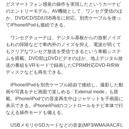
どスマートフォン感覚の操作を実現したというカーナビ
のエントリーモデル。AV機能として、ワンセグ受信のほ
か、DVD/CD/SD/USB再生に対応。別売ケーブルを使っ
てiPhone/iPodも接続できる。
ワンセグチューナは、デジタル基板からの放射ノイズ
もれの排除などで車内外のノイズを抑え、電波が弱くて
もクリアなワンセグ放送を受信できるという車載システ
ムを搭載。DVD部はDVDビデオのほか、地上デジタル放
送の番組をVRモードで録画したCPRM対応DVD-R/RW
ディスクなども再生できる。
iPhone/iPodを別売ケーブル経由で接続し、撮影した動
画や写真をナビ画面で楽しめる「External mode」も搭
載。iPhone/iPodでの音楽再生中はジャケットを子画面に
表示できる。iPhone/iPodのコントロールをナビ本体で行
なえる操作モードも備える。
USBメモリやSDカードなどの音楽(MP3/WMA/AAC/FL