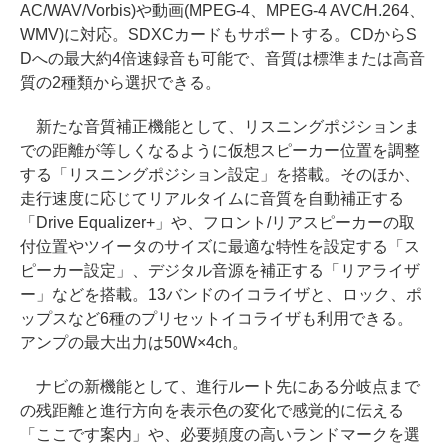
AC/WAV/Vorbis)や動画(MPEG-4、MPEG-4 AVC/H.264、
WMV)に対応。SDXCカードもサポートする。CDからS
Dへの最大約4倍速録音も可能で、音質は標準または高音
質の2種類から選択できる。
新たな音質補正機能として、リスニングポジションま
での距離が等しくなるように仮想スピーカー位置を調整
する「リスニングポジション設定」を搭載。そのほか、
走行速度に応じてリアルタイムに音質を自動補正する
「Drive Equalizer+」や、フロント/リアスピーカーの取
付位置やツイータのサイズに最適な特性を設定する「ス
ピーカー設定」、デジタル音源を補正する「リアライザ
ー」などを搭載。13バンドのイコライザと、ロック、ポ
ップスなど6種のプリセットイコライザも利用できる。
アンプの最大出力は50W×4ch。
ナビの新機能として、進行ルート先にある分岐点まで
の残距離と進行方向を表示色の変化で感覚的に伝える
「ここです案内」や、必要頻度の高いランドマークを選