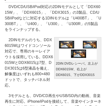
DVD/CD/USB/iPod対応の2DINモデルとして「DDX60
15W」、「DDX6015」、「DDX3015」の3製品、CD/U
SB/iPodなどに対応する1DINモデルは「U400BT」、「U
300BT」、「U400」、「U300」、「U300R」の5製品
をラインナップする。
2DINモデルのうち、DDX
6015Wはワイドコンソール
対応で、専用のキーレイア
ウトを採用している。DDX6
015WとDDX6015は7型、D
2DIN DVDレシーバ。左上が
DX3015は6型液晶を備え、
DDX6015W、右上が
解像度はいずれも800×480
DDX6015、下がDDX3015
ドットで、タッチパネル対
応。
3モデルとも、DVD/CD再生やUSB/SD内の動画、音楽
再生に対応。iPhone/iPodを接続して、音楽やインターネ