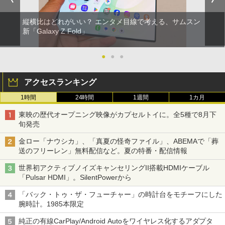
縦横比はどれがいい？ エンタメ目線で考える、サムスン
新「Galaxy Z Fold」
●
●
●
アクセスランキング
1時間
24時間
1週間
1カ月
東映の歴代オープニング映像がカプセルトイに。全5種で8月下
旬発売
金ロー「ナウシカ」、「真夏の怪奇ファイル」、ABEMAで「葬
送のフリーレン」無料配信など。夏の特番・配信情報
世界初アクティブノイズキャンセリングII搭載HDMIケーブル
「Pulsar HDMI」。SilentPowerから
「バック・トゥ・ザ・フューチャー」の時計台をモチーフにした
腕時計。1985本限定
純正の有線CarPlay/Android Autoをワイヤレス化するアダプタ