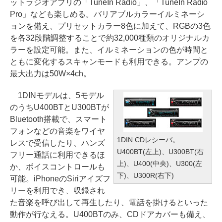
ットラジオアプリの「TuneIn Radio」、「TuneIn Radio
Pro」なども楽しめる。バリアブルカラーイルミネーシ
ョンを備え、プリセットカラー8色に加えて、RGBの3色
を各32段階調整することで約32,000種類のオリジナルカ
ラーを設定可能。また、イルミネーションの色が時間と
ともに変化するスキャンモードも利用できる。アンプの
最大出力は50W×4ch。
1DINモデルは、5モデル
のうちU400BTとU300BTが
Bluetooth搭載で、スマート
フォンなどの音楽をワイヤ
1DIN CDレシーバ。
レスで受信したり、ハンズ
U400BT(左上)、U300BT(右
フリー通話に利用できるほ
上)、U400(中央)、U300(左
か、ボイスコントロールも
下)、U300R(右下)
可能。iPhoneのSiriアイズフ
リーを利用でき、収録され
た音楽を呼び出して再生したり、電話を掛けるといった
動作が行なえる。U400BTのみ、CDドアカバーも備え、