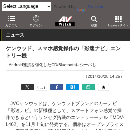
Powered by
Translate
AV Watch
製品
カーナビ/オーディオ
カテゴリ
ログイン
検索
Impressサイト
ニュース
ケンウッド、スマホ感覚操作の「彩速ナビ」エン
トリー機
Android連携を強化したCD/Bluetoothレシーバも
（2014/10/28 14:25）
リスト
JVCケンウッドは、ケンウッドブランドのカーナビ
「彩速ナビ」の新機種として、スマートフォン感覚で操
作できるというワンセグ搭載のエントリーモデル「MDV-
L402」を11月上旬に発売する。価格はオープンプライス