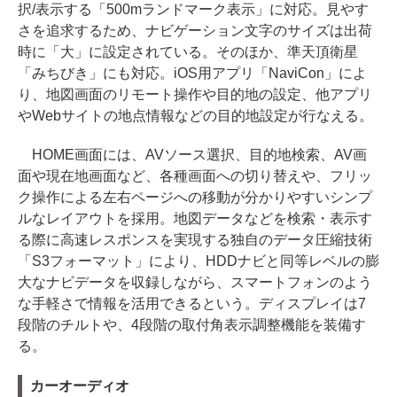
択/表示する「500mランドマーク表示」に対応。見やす
さを追求するため、ナビゲーション文字のサイズは出荷
時に「大」に設定されている。そのほか、準天頂衛星
「みちびき」にも対応。iOS用アプリ「NaviCon」によ
り、地図画面のリモート操作や目的地の設定、他アプリ
やWebサイトの地点情報などの目的地設定が行なえる。
HOME画面には、AVソース選択、目的地検索、AV画
面や現在地画面など、各種画面への切り替えや、フリッ
ク操作による左右ページへの移動が分かりやすいシンプ
ルなレイアウトを採用。地図データなどを検索・表示す
る際に高速レスポンスを実現する独自のデータ圧縮技術
「S3フォーマット」により、HDDナビと同等レベルの膨
大なナビデータを収録しながら、スマートフォンのよう
な手軽さで情報を活用できるという。ディスプレイは7
段階のチルトや、4段階の取付角表示調整機能を装備す
る。
カーオーディオ