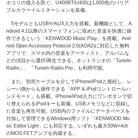
ホコリの侵入を防ぐ。U400BT/U400は1,000色のバリア
ブルカラーイルミネーションを装備。
5モデルともUSBやAUX入力を搭載。新機能として、A
ndroid 4.1以降のスマートフォンに収めた音楽を快適に操
作できるという「KENWOOD Music Play」を搭載。And
roid Open Accessory Protocol 2.0(AOA2)に対応した無料
アプリで、スマホ内の音楽をアーティスト、アルバムな
どの項目から選択/再生できる。ネットラジオの「TuneIn
Radio」、「TuneIn Radio Pro」も利用可能。
また、別売ケーブルを介してiPhone/iPodと接続し、レ
シーバ側からも操作できる「APP & iPodコントロールハ
ンドモード」も搭載。iPhone/iPod入力にワンボタンで切
り替えられるiPodキーも装備。USBメモリなどに収録し
た音楽も再生可能。USB内のファイルにデータベースを
付加して管理できるWindows用ソフト「KENWOOD Mu
sic Editor Light」にも対応する。いずれも最大50W×4ch
のMOS FETアンプを内蔵する。