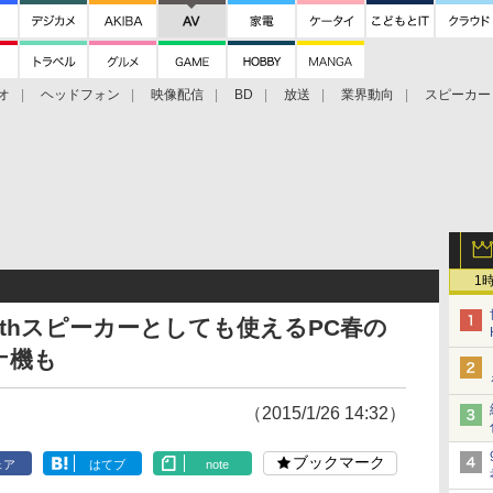
オ
ヘッドフォン
映像配信
BD
放送
業界動向
スピーカー
ェクタ
PS4
BDプレーヤー
映像配信
BD
1
oothスピーカーとしても使えるPC春の
ナ機も
（2015/1/26 14:32）
ブックマーク
ェア
はてブ
note