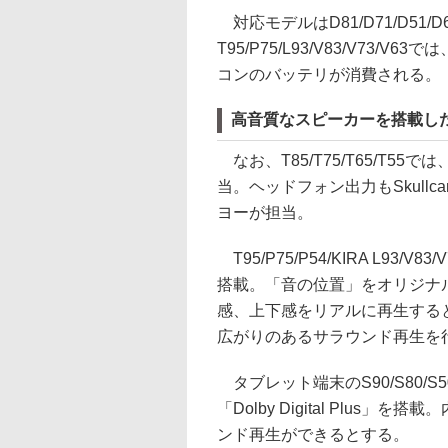
対応モデルはD81/D71/D51/D61/D
T95/P75/L93/V83/V7
コンのバッテリが消費される。
高音質なスピーカーを搭載した
なお、T85/T75/T65/T55では
当。ヘッドフォン出力もSkull
ヨーが担当。
T95/P75/P54/KIRA L93/V
搭載。「音の位置」をオリジナ
感、上下感をリアルに再生するという「
広がりのあるサラウンド再生を行な
タブレット端末のS90/S80/S
「Dolby Digital Plu
ンド再生ができるとする。