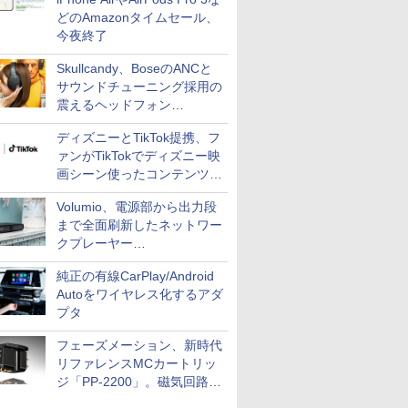
どのAmazonタイムセール、
今夜終了
Skullcandy、BoseのANCと
サウンドチューニング採用の
震えるヘッドフォン
「Crusher 1080 ANC」
ディズニーとTikTok提携、フ
ァンがTikTokでディズニー映
画シーン使ったコンテンツ制
作、Disney+にも配信
Volumio、電源部から出力段
まで全面刷新したネットワー
クプレーヤー
「Primo（2026）」
純正の有線CarPlay/Android
Autoをワイヤレス化するアダ
プタ
フェーズメーション、新時代
リファレンスMCカートリッ
ジ「PP-2200」。磁気回路や
ハウジングを根本から見直し