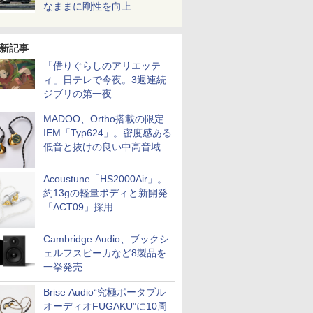
なままに剛性を向上
新記事
「借りぐらしのアリエッテ
ィ」日テレで今夜。3週連続
ジブリの第一夜
MADOO、Ortho搭載の限定
IEM「Typ624」。密度感ある
低音と抜けの良い中高音域
Acoustune「HS2000Air」。
約13gの軽量ボディと新開発
「ACT09」採用
Cambridge Audio、ブックシ
ェルフスピーカなど8製品を
一挙発売
Brise Audio“究極ポータブル
オーディオFUGAKU”に10周