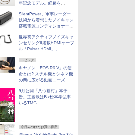
年記念モデル。経路を
NISHIKIで統一。400万円
SilentPower、軍事レーダー
技術から着想したノイキャン
搭載電源コンディショナー
「AC iPurifier2」
世界初アクティブノイズキャ
ンセリングII搭載HDMIケーブ
ル「Pulsar HDMI」。
SilentPowerから
トピック
キヤノン「EOS R6 V」の使
命とは? スチル機とシネマ機
の間に広がる動画ニーズ
9月公開「八つ墓村」本予
告。主題歌はB'z松本孝弘率
いるTMG
今日みつけたお買い得品
iPhone AirやAirPods Pro 3な