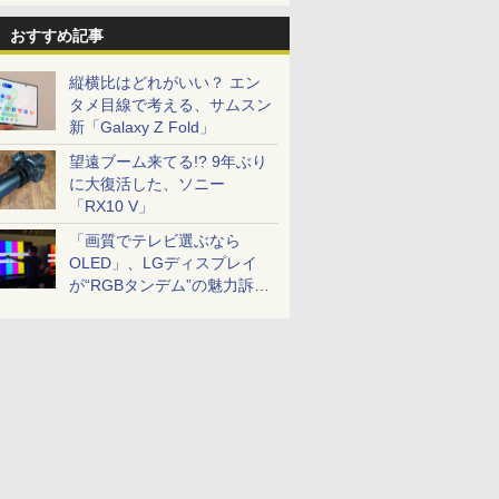
おすすめ記事
縦横比はどれがいい？ エン
タメ目線で考える、サムスン
新「Galaxy Z Fold」
望遠ブーム来てる!? 9年ぶり
に大復活した、ソニー
「RX10 V」
「画質でテレビ選ぶなら
OLED」、LGディスプレイ
が“RGBタンデム”の魅力訴
求。液晶とのガチ比較も