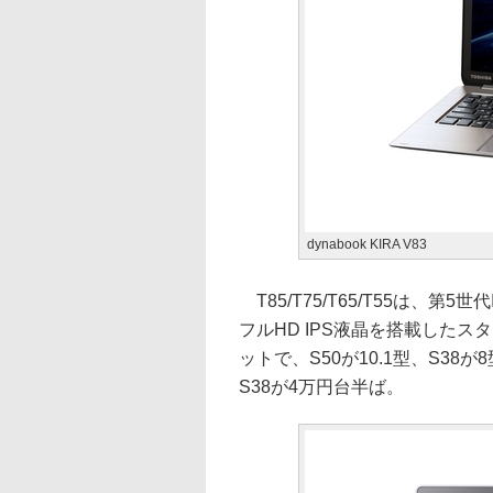
dynabook KIRA V83
T85/T75/T65/T55は、第5
フルHD IPS液晶を搭載したスタン
ットで、S50が10.1型、S38
S38が4万円台半ば。