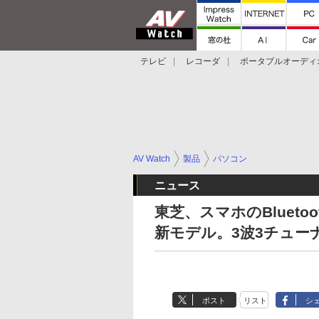
テレビ
レコーダ
ポータブルオーディ
スマートスピーカー
デジカメ
プロジ
AV Watch
製品
パソコン
ニュース
東芝、スマホのBluet
新モデル。3波3チュー
ポスト
リスト
シ