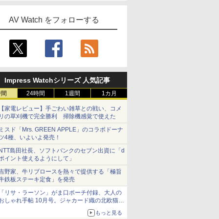
AV Watch をフォローする
Impress Watchシリーズ 人気記事
時間
24時間
1週間
1カ月
【家電レビュー】手ごわい雑草との戦い、コメ
リの草刈機で完全勝利 掃除機感覚で使えた
ミスド「Mrs. GREEN APPLE」のコラボドーナ
ツ4種、いよいよ発売！
NTT島田社長、ソフトバンクのセブン出資に「d
ポイント使えるようにして」
吉野家、牛リブロースを熱々で提供する「極旨
牛鉄板ステーキ定食」を発売
「リサ・ラーソン」がま口ポーチ付録、大人の
おしゃれ手帖 10月号。ジャカード織の北欧猫デ
ザイン
もっと見る