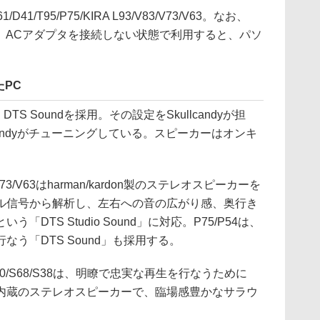
41/T95/P75/KIRA L93/V83/V73/V63。なお、
3/V63では、ACアダプタを接続しない状態で利用すると、パソ
PC
、DTS Soundを採用。その設定をSkullcandyが担
candyがチューニングしている。スピーカーはオンキ
83/V73/V63はharman/kardon製のステレオスピーカーを
ル信号から解析し、左右への音の広がり感、奥行き
DTS Studio Sound」に対応。P75/P54は、
う「DTS Sound」も採用する。
50/S68/S38は、明瞭で忠実な再生を行なうために
s」を搭載。内蔵のステレオスピーカーで、臨場感豊かなサラウ