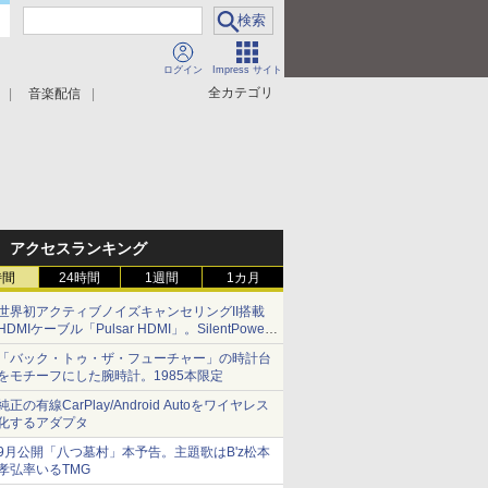
ログイン
Impress サイト
全カテゴリ
音楽配信
アクセスランキング
時間
24時間
1週間
1カ月
世界初アクティブノイズキャンセリングII搭載
HDMIケーブル「Pulsar HDMI」。SilentPower
から
「バック・トゥ・ザ・フューチャー」の時計台
をモチーフにした腕時計。1985本限定
純正の有線CarPlay/Android Autoをワイヤレス
化するアダプタ
9月公開「八つ墓村」本予告。主題歌はB'z松本
孝弘率いるTMG