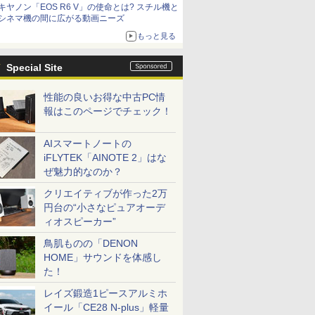
キヤノン「EOS R6 V」の使命とは? スチル機と
シネマ機の間に広がる動画ニーズ
もっと見る
Special Site
性能の良いお得な中古PC情
報はこのページでチェック！
AIスマートノートの
iFLYTEK「AINOTE 2」はな
ぜ魅力的なのか？
クリエイティブが作った2万
円台の“小さなピュアオーデ
ィオスピーカー”
鳥肌ものの「DENON
HOME」サウンドを体感し
た！
レイズ鍛造1ピースアルミホ
イール「CE28 N-plus」軽量