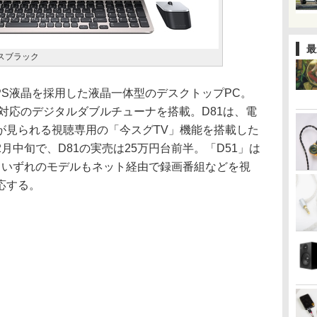
最
ャスブラック
DのIPS液晶を採用した液晶一体型のデスクトップPC。
W録対応のデジタルダブルチューナを搭載。D81は、電
が見られる視聴専用の「今スグTV」機能を搭載した
月中旬で、D81の実売は25万円台前半。「D51」は
。いずれのモデルもネット経由で録画番組などを視
応する。