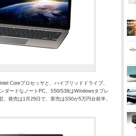
世代Intel Coreプロセッサと、ハイブリッドドライブ、
ダードなノートPC。S50/S38はWindowsタブレ
が8型。発売は1月29日で、実売はS50が5万円台前半、