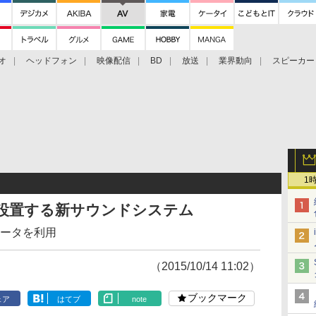
オ
ヘッドフォン
映像配信
BD
放送
業界動向
スピーカー
ェクタ
PS4
BDプレーヤー
映像配信
BD
1
”に設置する新サウンドシステム
ィータを利用
（2015/10/14 11:02）
ブックマーク
ェア
はてブ
note