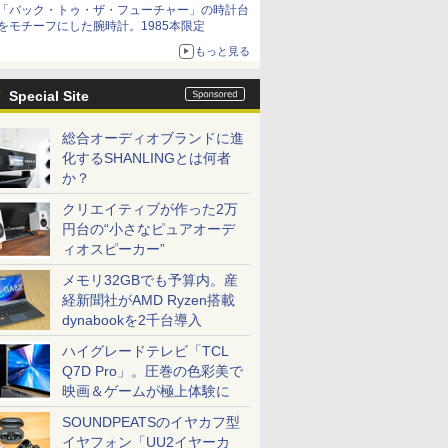
「バック・トゥ・ザ・フューチャー」の時計台
をモチーフにした腕時計。1985本限定
もっと見る
Special Site
総合オーディオブランドに進
化するSHANLINGとは何者
か？
クリエイティブが作った2万
円台の“小さなピュアオーデ
ィオスピーカー”
メモリ32GBでも予算内。産
経新聞社がAMD Ryzen搭載
dynabookを2千台導入
ハイグレードテレビ「TCL
Q7D Pro」。圧巻の色彩美で
映画＆ゲームが極上体験に
SOUNDPEATSのイヤカフ型
イヤフォン「UU2イヤーカ