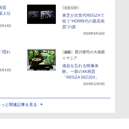
画質
トピック
A最上位
東芝が次世代REGZAで
狙う“HDR時代の最高画
10月14日
質”の源
2015年9月16日
“隠れ
西川善司の大画面
連載
☆マニア
液晶を忘れる映像体
年6月13日
験。一新の4K画質
「REGZA 58Z20X」
2015年12月4日
もっと関連記事を見る