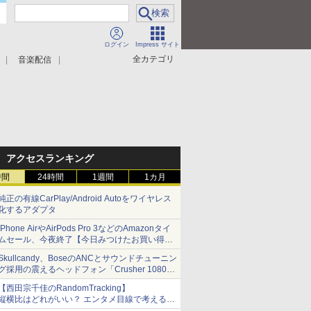
ログイン
Impress サイト
全カテゴリ
音楽配信
アクセスランキング
時間
24時間
1週間
1カ月
純正の有線CarPlay/Android Autoをワイヤレス
化するアダプタ
iPhone AirやAirPods Pro 3などのAmazonタイ
ムセール、今夜終了【今日みつけたお買い得
品】
Skullcandy、BoseのANCとサウンドチューニン
グ採用の震えるヘッドフォン「Crusher 1080
ANC」
【西田宗千佳のRandomTracking】
縦横比はどれがいい？ エンタメ目線で考える、
サムスン新「Galaxy Z Fold」