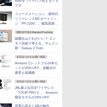
Autoをワイヤレス化するアダ
プタ
フェーズメーション、新時代
リファレンスMCカートリッ
ジ「PP-2200」。磁気回路や
ハウジングを根本から見直し
西田宗千佳のRandomTracking
縦横比はどれがいい？ エン
タメ目線で考える、サムスン
新「Galaxy Z Fold」
今日みつけたお買い得品
Amazonでレッドブル24本セ
ットが20% OFF。炭酸水や
麦茶も低価格
今日みつけたお買い得品
JBL最上位完全ワイヤレス
「TOUR PRO 3」、Amazon
限定モデルが25% OFF
現実の花火とARが融合、