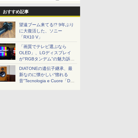
おすすめ記事
望遠ブーム来てる!? 9年ぶり
に大復活した、ソニー
「RX10 V」
「画質でテレビ選ぶなら
OLED」、LGディスプレイ
が“RGBタンデム”の魅力訴
求。液晶とのガチ比較も
DIATONEの遺伝子継承、最
新なのに懐かしい“惚れる
音”Tecnologia e Cuore「DS-
TC52B」を聴く