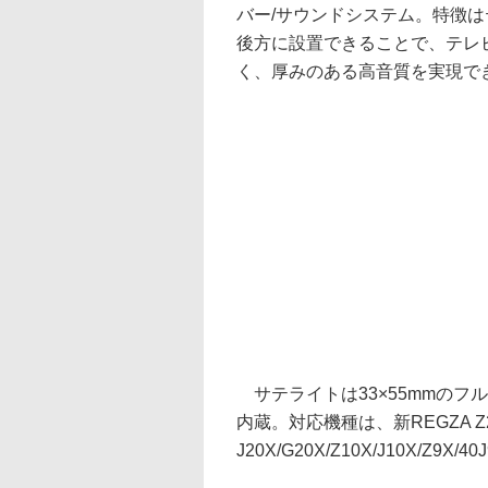
バー/サウンドシステム。特徴
後方に設置できることで、テレ
く、厚みのある高音質を実現で
サテライトは33×55mmのフル
内蔵。対応機種は、新REGZA Z
J20X/G20X/Z10X/J10X/Z9X/4