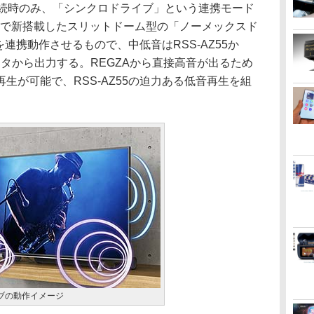
の接続時のみ、「シンクロドライブ」という連携モード
Xで新搭載したスリットドーム型の「ノーメックスド
5を連携動作させるもので、中低音はRSS-AZ55か
ータから出力する。REGZAから直接高音が出るため
生が可能で、RSS-AZ55の迫力ある低音再生を組
。
ブの動作イメージ