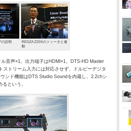
ブの説明
REGZA Z20Xのツィータと連
動
声×1。出力端子はHDMI×1。DTS-HD Master
のビットストリーム入力には対応させず、ドルビーデジタ
ド機能はDTS Studio Soundを内蔵し、2.2chシ
めるという。