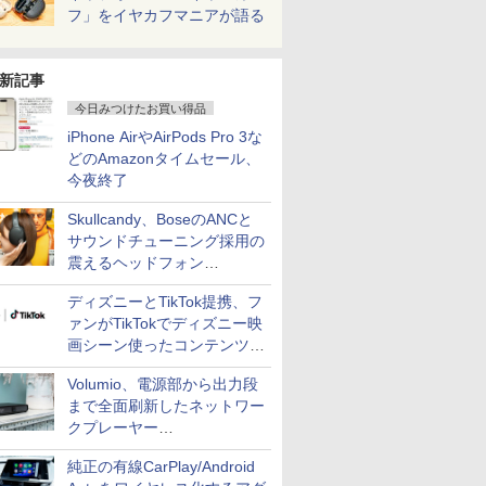
フ」をイヤカフマニアが語る
新記事
今日みつけたお買い得品
iPhone AirやAirPods Pro 3な
どのAmazonタイムセール、
今夜終了
Skullcandy、BoseのANCと
サウンドチューニング採用の
震えるヘッドフォン
「Crusher 1080 ANC」
ディズニーとTikTok提携、フ
ァンがTikTokでディズニー映
画シーン使ったコンテンツ制
作、Disney+にも配信
Volumio、電源部から出力段
まで全面刷新したネットワー
クプレーヤー
「Primo（2026）」
純正の有線CarPlay/Android