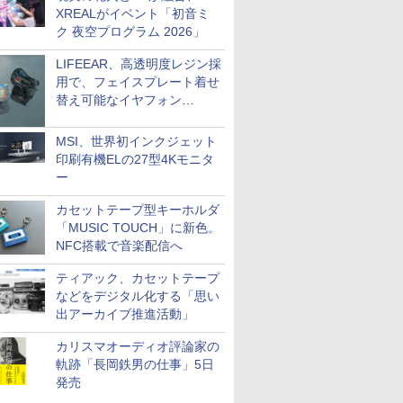
XREALがイベント「初音ミ
ク 夜空プログラム 2026」
LIFEEAR、高透明度レジン採
用で、フェイスプレート着せ
替え可能なイヤフォン
「Nova Shell」
MSI、世界初インクジェット
印刷有機ELの27型4Kモニタ
ー
カセットテープ型キーホルダ
「MUSIC TOUCH」に新色。
NFC搭載で音楽配信へ
ティアック、カセットテープ
などをデジタル化する「思い
出アーカイブ推進活動」
カリスマオーディオ評論家の
軌跡「長岡鉄男の仕事」5日
発売