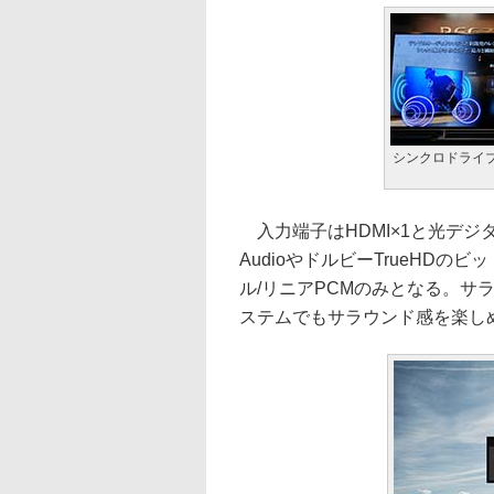
シンクロドライ
入力端子はHDMI×1と光デジタル音
AudioやドルビーTrueHD
ル/リニアPCMのみとなる。サラウン
ステムでもサラウンド感を楽し