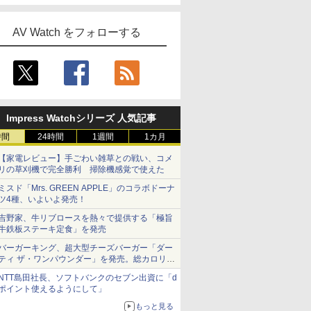
AV Watch をフォローする
Impress Watchシリーズ 人気記事
時間
24時間
1週間
1カ月
【家電レビュー】手ごわい雑草との戦い、コメ
リの草刈機で完全勝利 掃除機感覚で使えた
ミスド「Mrs. GREEN APPLE」のコラボドーナ
ツ4種、いよいよ発売！
吉野家、牛リブロースを熱々で提供する「極旨
牛鉄板ステーキ定食」を発売
バーガーキング、超大型チーズバーガー「ダー
ティ ザ・ワンパウンダー」を発売。総カロリー
約1656kcal、総重量約527g！
NTT島田社長、ソフトバンクのセブン出資に「d
ポイント使えるようにして」
もっと見る