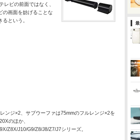
はテレビの前面ではなく、
ビの画面を妨げることな
きるという。
最
レンジ×2、サブウーファは75mmのフルレンジ×2を
20Xのほか、
0J9X/Z8X/J10/G9/Z8/J8/Z7/J7シリーズ。