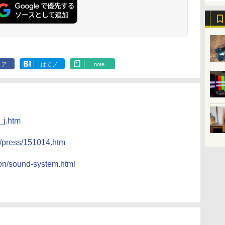
ェア
はてブ
note
_j.htm
t/press/151014.htm
ion/sound-system.html