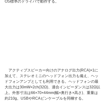
OS標準のドライバで動作する。
アクティブスピーカー向けのアナログ出力(RCA)×1に
加えて、ステレオミニのヘッドフォン出力も備え、ヘッ
ドフォンアンプとしても利用できる。ヘッドフォンの最
大出力は30mW×2ch(32Ω)、適合インピーダンスは32Ω以
上。外形寸法は66×70×44mm(幅×奥行き×高さ)、重量は
約210g。USBやRCAピンケーブルを同梱する。