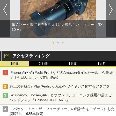
望遠ブーム来てる!? 9年ぶりに大復活した、ソニー「RX
10 V」
●
●
●
アクセスランキング
1時間
24時間
1週間
1カ月
iPhone AirやAirPods Pro 3などのAmazonタイムセール、今夜終
了【今日みつけたお買い得品】
純正の有線CarPlay/Android Autoをワイヤレス化するアダプタ
Skullcandy、BoseのANCとサウンドチューニング採用の震える
ヘッドフォン「Crusher 1080 ANC」
「バック・トゥ・ザ・フューチャー」の時計台をモチーフにした
腕時計。1985本限定