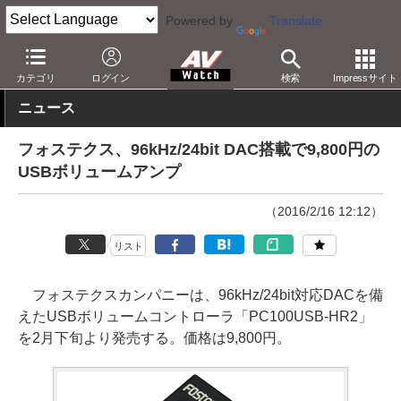
Powered by
Translate
AV Watch
製品
AV周辺機器
カテゴリ
ログイン
検索
Impressサイト
ニュース
フォステクス、96kHz/24bit DAC搭載で9,800円の
USBボリュームアンプ
（2016/2/16 12:12）
リスト
フォステクスカンパニーは、96kHz/24bit対応DACを備
えたUSBボリュームコントローラ「PC100USB-HR2」
を2月下旬より発売する。価格は9,800円。