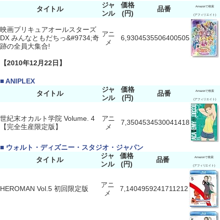
ジャ
価格
タイトル
品番
Amazonで検索
ンル
(円)
(アフィリエイト)
映画プリキュアオールスターズ
アニ
DX みんなともだちっ&#9734;奇
6,930
4535506400505
メ
跡の全員大集合!
【2010年12月22日】
■ ANIPLEX
ジャ
価格
タイトル
品番
Amazonで検索
ンル
(円)
(アフィリエイト)
世紀末オカルト学院 Volume. 4
アニ
7,350
4534530041418
【完全生産限定版】
メ
■ ウォルト・ディズニー・スタジオ・ジャパン
ジャ
価格
タイトル
品番
Amazonで検索
ンル
(円)
(アフィリエイト)
アニ
HEROMAN Vol.5 初回限定版
7,140
4959241711212
メ