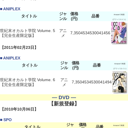
■ ANIPLEX
ジャ
価格
タイトル
品番
Amazonで検索
ンル
(円)
(アフィリエイト)
世紀末オカルト学院 Volume. 5
アニ
7,350
4534530041456
【完全生産限定版】
メ
【2011年02月23日】
■ ANIPLEX
ジャ
価格
タイトル
品番
Amazonで検索
ンル
(円)
(アフィリエイト)
世紀末オカルト学院 Volume. 6
アニ
7,350
4534530041494
【完全生産限定版】
メ
― DVD ―
【新規登録】
【2010年10月06日】
■ SPO
ジャ
価格
タイトル
品番
Amazonで検索