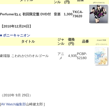
ンル
(円)
(アフィリエイト)
TKCA-
Perfume/ねぇ 初回限定盤 DVD付
音楽
1,300
73620
【2010年12月24日】
■ ポニーキャニオン
ジャ
価格
タイトル
品番
Amazonで検索
ンル
(円)
(アフィリエイト)
アニ
PCBP-
劇場版 こわれかけのオルゴール
4,935
メ
52180
（2010年 9月 29日）
[
AV Watch編集部
山崎健太郎 ]