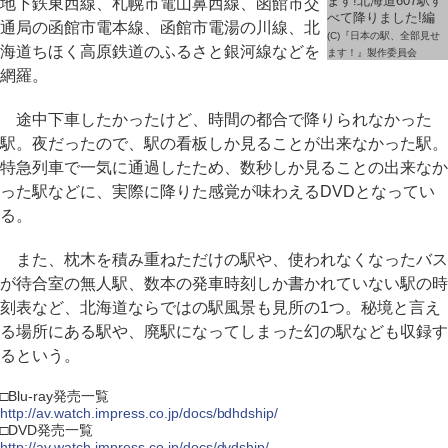
ます!北海道607駅す
地下鉄東西線、札幌市電山鼻西線、函館市交
べて降りました!編
通局の函館市電本線、函館市電湯の川線、北
(C)『日本の駅、全部見せ
海道ちほく高原鉄道のふるさと銀河線などを
ます！』製作委員会
網羅。
途中下車したかったけど、時間の都合で降りられなかった
駅。夜だったので、駅の看板しか見ることが出来なかった駅。
特急列車で一気に通過したため、数秒しか見ることの出来なか
った駅などに、実際に降りた感覚が味わえるDVDとなってい
る。
また、枕木を積み重ねただけの駅や、使われなくなったバス
が待合室の無人駅、数本の発車時刻しか書かれていない駅の時
刻表など、北海道ならではの駅風景も見所の1つ。秘境と言え
る場所にある駅や、廃駅になってしまった幻の駅なども収録す
るという。
□Blu-ray発売一覧
http://av.watch.impress.co.jp/docs/bdhdship/
□DVD発売一覧
http://av.watch.impress.co.jp/docs/dvdship/