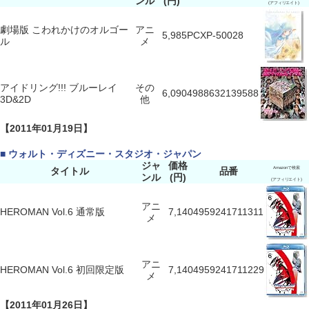
ンル
(円)
(アフィリエイト)
劇場版 こわれかけのオルゴー
アニ
5,985
PCXP-50028
ル
メ
アイドリング!!! ブルーレイ
その
6,090
4988632139588
3D&2D
他
【2011年01月19日】
■ ウォルト・ディズニー・スタジオ・ジャパン
ジャ
価格
タイトル
品番
Amazonで検索
ンル
(円)
(アフィリエイト)
アニ
HEROMAN Vol.6 通常版
7,140
4959241711311
メ
アニ
HEROMAN Vol.6 初回限定版
7,140
4959241711229
メ
【2011年01月26日】