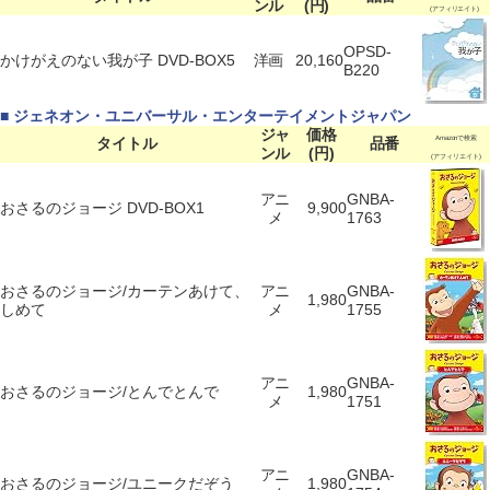
ンル
(円)
(アフィリエイト)
OPSD-
かけがえのない我が子 DVD-BOX5
洋画
20,160
B220
■ ジェネオン・ユニバーサル・エンターテイメントジャパン
ジャ
価格
タイトル
品番
Amazonで検索
ンル
(円)
(アフィリエイト)
アニ
GNBA-
おさるのジョージ DVD-BOX1
9,900
メ
1763
おさるのジョージ/カーテンあけて、
アニ
GNBA-
1,980
しめて
メ
1755
アニ
GNBA-
おさるのジョージ/とんでとんで
1,980
メ
1751
アニ
GNBA-
おさるのジョージ/ユニークだぞう
1,980