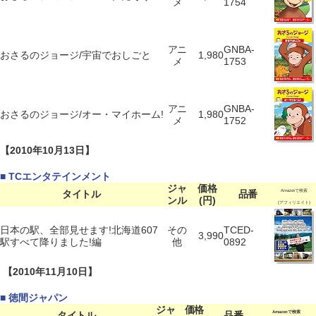
メ
1754
アニ
GNBA-
おさるのジョージ/宇宙でおしごと
1,980
メ
1753
アニ
GNBA-
おさるのジョージ/オー・マイホーム!
1,980
メ
1752
【2010年10月13日】
■ TCエンタテインメント
ジャ
価格
タイトル
品番
Amazonで検索
ンル
(円)
(アフィリエイト)
日本の駅、全部見せます!北海道607
その
TCED-
3,990
駅すべて降りました!編
他
0892
【2010年11月10日】
■ 徳間ジャパン
ジャ
価格
タイトル
品番
Amazonで検索