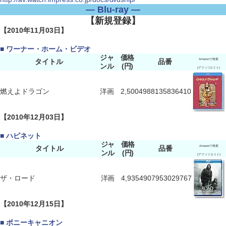
― Blu-ray ―
【新規登録】
【2010年11月03日】
■ ワーナー・ホーム・ビデオ
ジャ
価格
タイトル
品番
Amazonで検索
ンル
(円)
(アフィリエイト)
燃えよドラゴン
洋画
2,500
4988135836410
【2010年12月03日】
■ ハピネット
ジャ
価格
タイトル
品番
Amazonで検索
ンル
(円)
(アフィリエイト)
ザ・ロード
洋画
4,935
4907953029767
【2010年12月15日】
■ ポニーキャニオン