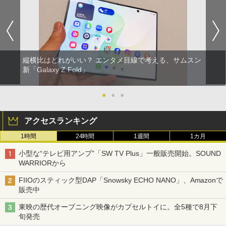
縦横比はどれがいい？ エンタメ目線で考える、サムスン
新「Galaxy Z Fold」
●
●
●
アクセスランキング
1時間
24時間
1週間
1カ月
小型な“テレビ用アンプ”「SW TV Plus」一般販売開始。SOUND
WARRIORから
FIIOのスティック型DAP「Snowsky ECHO NANO」、Amazonで
販売中
東映の歴代オープニング映像がカプセルトイに。全5種で8月下
旬発売