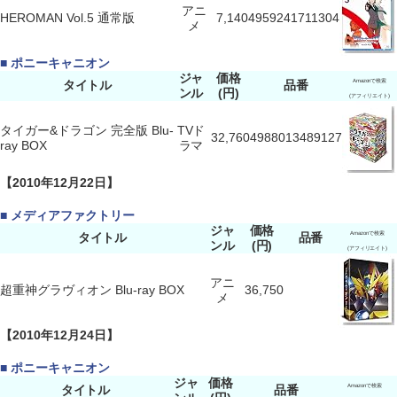
アニ
HEROMAN Vol.5 通常版
7,140
4959241711304
メ
■ ポニーキャニオン
ジャ
価格
タイトル
品番
Amazonで検索
ンル
(円)
(アフィリエイト)
タイガー&ドラゴン 完全版 Blu-
TVド
32,760
4988013489127
ray BOX
ラマ
【2010年12月22日】
■ メディアファクトリー
ジャ
価格
タイトル
品番
Amazonで検索
ンル
(円)
(アフィリエイト)
アニ
超重神グラヴィオン Blu-ray BOX
36,750
メ
【2010年12月24日】
■ ポニーキャニオン
ジャ
価格
タイトル
品番
Amazonで検索