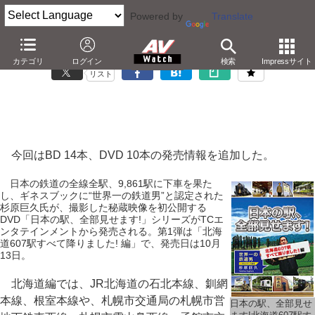
Powered by
Translate
「Blu-ray/DVD発売日一覧」9月28日の更新情報
カテゴリ
ログイン
検索
Impressサイト
リスト
今回はBD 14本、DVD 10本の発売情報を追加した。
日本の鉄道の全線全駅、9,861駅に下車を果た
し、ギネスブックに“世界一の鉄道男”と認定された
杉原巨久氏が、撮影した秘蔵映像を初公開する
DVD「日本の駅、全部見せます!」シリーズがTCエ
ンタテインメントから発売される。第1弾は「北海
道607駅すべて降りました! 編」で、発売日は10月
13日。
北海道編では、JR北海道の石北本線、釧網
本線、根室本線や、札幌市交通局の札幌市営
日本の駅、全部見せ