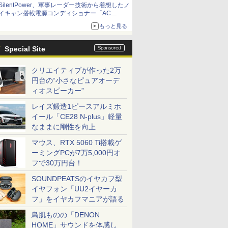
SilentPower、軍事レーダー技術から着想したノ
イキャン搭載電源コンディショナー「AC
iPurifier2」
もっと見る
Special Site
クリエイティブが作った2万
円台の“小さなピュアオーデ
ィオスピーカー”
レイズ鍛造1ピースアルミホ
イール「CE28 N-plus」軽量
なままに剛性を向上
マウス、RTX 5060 Ti搭載ゲ
ーミングPCが7万5,000円オ
フで30万円台！
SOUNDPEATSのイヤカフ型
イヤフォン「UU2イヤーカ
フ」をイヤカフマニアが語る
鳥肌ものの「DENON
HOME」サウンドを体感し