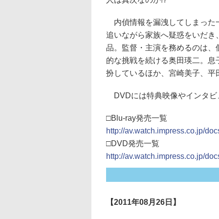
内偵情報を漏洩してしまった一
追いながら家族へ疑惑をいだき
品。監督・主演を務めるのは、
的な挑戦を続ける奥田瑛二。息
扮しているほか、宮崎美子、平
DVDには特典映像やインタビ
□Blu-ray発売一覧
http://av.watch.impress.co.jp/do
□DVD発売一覧
http://av.watch.impress.co.jp/doc
【2011年08月26日】