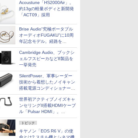
Acoustune「HS2000Air」。
約13gの軽量ボディと新開発
「ACT09」採用
Brise Audio“究極ポータブル
オーディオFUGAKU”に10周
年記念モデル。経路を
NISHIKIで統一。400万円
Cambridge Audio、ブックシ
ェルフスピーカなど8製品を
一挙発売
SilentPower、軍事レーダー
技術から着想したノイキャン
搭載電源コンディショナー
「AC iPurifier2」
世界初アクティブノイズキャ
ンセリングII搭載HDMIケーブ
ル「Pulsar HDMI」。
SilentPowerから
トピック
キヤノン「EOS R6 V」の使
命とは? スチル機とシネマ機