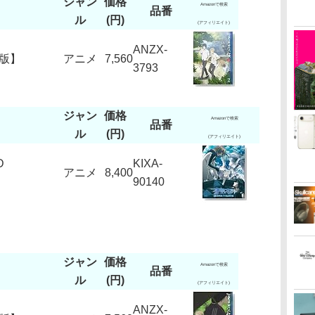
ジャン
価格
Amazonで検索
品番
ル
(円)
(アフィリエイト)
ANZX-
定版】
アニメ
7,560
3793
ジャン
価格
Amazonで検索
品番
ル
(円)
(アフィリエイト)
D
KIXA-
アニメ
8,400
90140
ジャン
価格
Amazonで検索
品番
ル
(円)
(アフィリエイト)
ANZX-