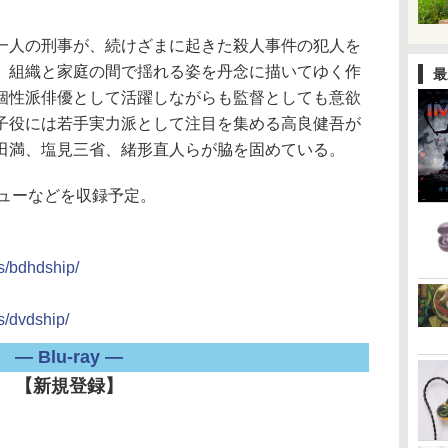
人の刑事が、続けざまに起きた殺人事件の犯人を
、組織と家庭の間で揺れる姿を丹念に描いてゆく作
最
個性派俳優として活躍しながらも監督としても意欲
子役には若手実力派として注目を集める高良健吾が
田満、塩見三省、緒形直人らが脇を固めている。
ューなどを収録予定。
cs/bdhdship/
s/dvdship/
― Blu-ray ―
【新規登録】