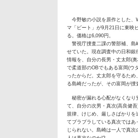
今野敏の小説を原作とした、W
マ「ビート」が9月21日に東映
る。価格は6,090円。
警視庁捜査二課の警部補、島崎
せていた。現在調査中の日和銀
情報を、自分の長男・丈太郎(奥
で柔道部のOBでもある富岡(ウ
ったからだ。丈太郎を守るため
る島崎だったが、その富岡が捜
秘密が漏れる心配がなくなり安
て、自分の次男・真次(高良健
規律、けじめ、厳しさばかりを
てブラブラしている真次ではあ
じられない。島崎は一人で真次
人は真次なのか!?