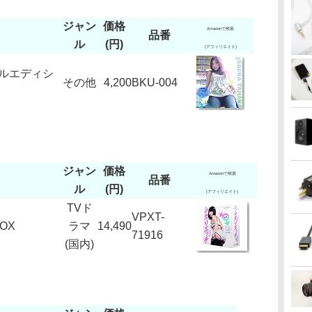
ジャン
価格
Amazonで検索
品番
ル
(円)
(アフィリエイト)
ルエディシ
その他
4,200
BKU-004
ジャン
価格
Amazonで検索
品番
ル
(円)
(アフィリエイト)
TVド
VPXT-
OX
ラマ
14,490
71916
(国内)