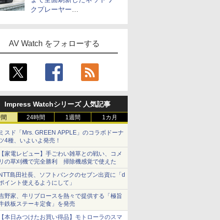
クプレーヤー
「Primo（2026）」
AV Watch をフォローする
Impress Watchシリーズ 人気記事
時間
24時間
1週間
1カ月
ミスド「Mrs. GREEN APPLE」のコラボドーナ
ツ4種、いよいよ発売！
【家電レビュー】手ごわい雑草との戦い、コメ
リの草刈機で完全勝利 掃除機感覚で使えた
NTT島田社長、ソフトバンクのセブン出資に「d
ポイント使えるようにして」
吉野家、牛リブロースを熱々で提供する「極旨
牛鉄板ステーキ定食」を発売
【本日みつけたお買い得品】モトローラのスマ