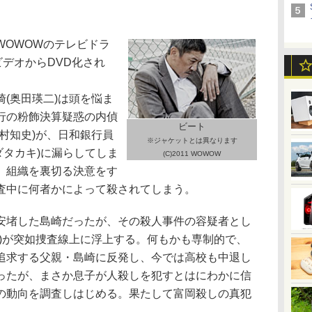
OWOWのテレビドラ
ビデオからDVD化され
(奥田瑛二)は頭を悩ま
行の粉飾決算疑惑の内偵
ビート
村知史)が、日和銀行員
※ジャケットとは異なります
ダタカキ)に漏らしてしま
(C)2011 WOWOW
、組織を裏切る決意をす
査中に何者かによって殺されてしまう。
堵した島崎だったが、その殺人事件の容疑者とし
吾)が突如捜査線上に浮上する。何もかも専制的で、
追求する父親・島崎に反発し、今では高校も中退し
ったが、まさか息子が人殺しを犯すとはにわかに信
の動向を調査しはじめる。果たして富岡殺しの真犯