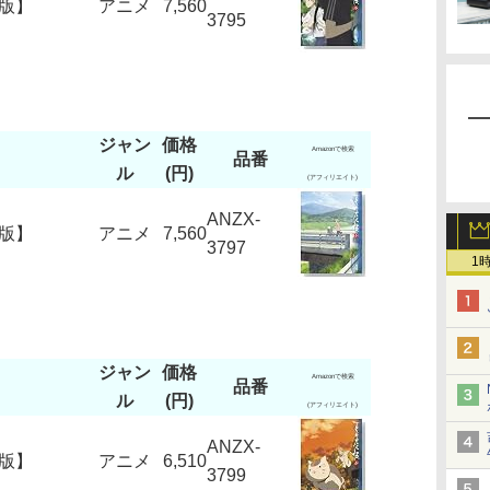
定版】
アニメ
7,560
3795
ジャン
価格
Amazonで検索
品番
ル
(円)
(アフィリエイト)
ANZX-
定版】
アニメ
7,560
3797
1
ジャン
価格
Amazonで検索
品番
ル
(円)
(アフィリエイト)
ANZX-
定版】
アニメ
6,510
3799