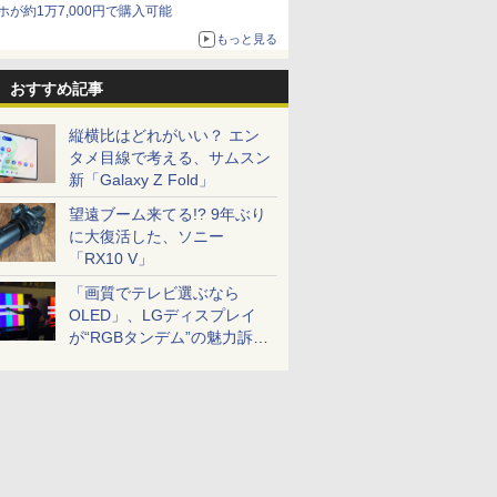
ホが約1万7,000円で購入可能
もっと見る
おすすめ記事
縦横比はどれがいい？ エン
タメ目線で考える、サムスン
新「Galaxy Z Fold」
望遠ブーム来てる!? 9年ぶり
に大復活した、ソニー
「RX10 V」
「画質でテレビ選ぶなら
OLED」、LGディスプレイ
が“RGBタンデム”の魅力訴
求。液晶とのガチ比較も