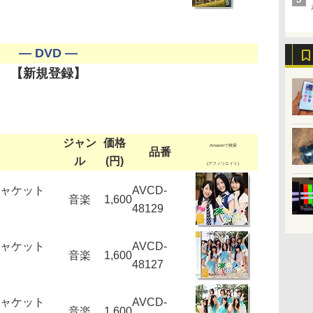
― DVD ―
【新規登録】
ジャン
価格
Amazonで検索
品番
ル
(円)
(アフィリエイト)
ジャケット
AVCD-
音楽
1,600
48129
ジャケット
AVCD-
音楽
1,600
48127
ジャケット
AVCD-
音楽
1,600