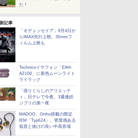
た！
新記事
「オデュッセイア」9月4日か
らIMAX先行上映。35mmフ
ィルム上映も
Technicsイヤフォン「EAH-
AZ100」に新色ムーンライト
ライラック
「借りぐらしのアリエッテ
ィ」日テレで今夜。3週連続
ジブリの第一夜
MADOO、Ortho搭載の限定
IEM「Typ624」。密度感ある
低音と抜けの良い中高音域