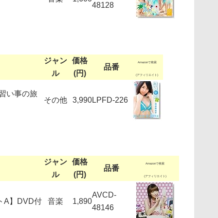
48128
ジャン
価格
Amazonで検索
品番
ル
(円)
(アフィリエイト)
習い事の旅
その他
3,990
LPFD-226
ジャン
価格
Amazonで検索
品番
ル
(円)
(アフィリエイト)
AVCD-
ットA】DVD付
音楽
1,890
48146