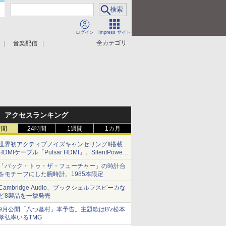
ログイン
Impress サイト
全カテゴリ
音楽配信
アクセスランキング
時間
24時間
1週間
1カ月
世界初アクティブノイズキャンセリングII搭載
HDMIケーブル「Pulsar HDMI」。SilentPower
から
「バック・トゥ・ザ・フューチャー」の時計台
をモチーフにした腕時計。1985本限定
Cambridge Audio、ブックシェルフスピーカな
ど8製品を一挙発売
9月公開「八つ墓村」本予告。主題歌はB'z松本
孝弘率いるTMG