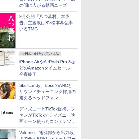
の間に広がる動画ニーズ
9月公開「八つ墓村」本予
告。主題歌はB'z松本孝弘率
いるTMG
今日みつけたお買い得品
iPhone AirやAirPods Pro 3な
どのAmazonタイムセール、
今夜終了
Skullcandy、BoseのANCと
サウンドチューニング採用の
震えるヘッドフォン
「Crusher 1080 ANC」
ディズニーとTikTok提携、フ
ァンがTikTokでディズニー映
画シーン使ったコンテンツ制
作、Disney+にも配信
Volumio、電源部から出力段
まで全面刷新したネットワー