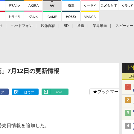
オ
ヘッドフォン
映像配信
BD
放送
業界動向
スピーカー
ェクタ
PS4
BDプレーヤー
映像配信
BD
一覧」7月12日の更新情報
1
ブックマーク
ェア
はてブ
note
の発売日情報を追加した。