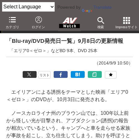
Powered by
Translate
「Blu-ray発売日一覧」の更新情報
カテゴリ
ログイン
検索
Impressサイト
「Blu-ray/DVD発売日一覧」9月8日の更新情報
「エリア0＜ゼロ＞」などBD 9本、DVD 25本
（2014/9/9 10:50）
リスト
エイリアンによる誘拐をテーマとした映画「エリア0
＜ゼロ＞」のDVDが、10月3日に発売される。
ノースカロライナ州のブラウン山では、100年以上前
から怪しい光が目撃され、アブダクション(誘拐)の報告
が相次いでいるという。キャンプへと車を走らせる家族
が事故を起こし、立ち往生してしまう。助けを呼ぼうと