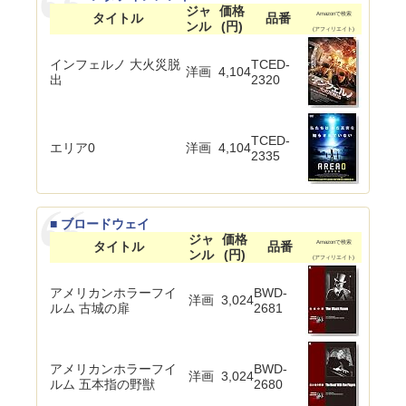
ジャ
価格
タイトル
品番
Amazonで検索
ンル
(円)
(アフィリエイト)
インフェルノ 大火災脱
TCED-
洋画
4,104
出
2320
TCED-
エリア0
洋画
4,104
2335
■ ブロードウェイ
ジャ
価格
タイトル
品番
Amazonで検索
ンル
(円)
(アフィリエイト)
アメリカンホラーフイ
BWD-
洋画
3,024
ルム 古城の扉
2681
アメリカンホラーフイ
BWD-
洋画
3,024
ルム 五本指の野獣
2680