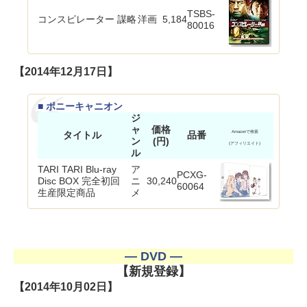
TSBS-
コンスピレーター 謀略
洋画
5,184
80016
【2014年12月17日】
■ ポニーキャニオン
ジ
ャ
価格
タイトル
品番
Amazonで検索
ン
(円)
(アフィリエイト)
ル
TARI TARI Blu-ray
ア
PCXG-
Disc BOX 完全初回
ニ
30,240
60064
生産限定商品
メ
― DVD ―
【新規登録】
【2014年10月02日】