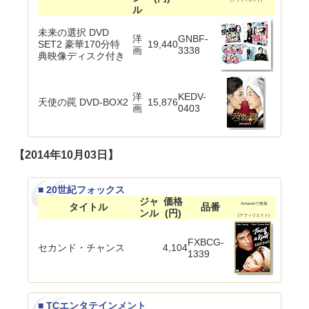
ル
未来の選択 DVD
洋
GNBF-
SET2 豪華170分特
19,440
画
3338
典映像ディスク付き
洋
KEDV-
天使の罠 DVD-BOX2
15,876
画
0403
【2014年10月03日】
■ 20世紀フォックス
ジャ
価格
タイトル
品番
Amazonで検索
ンル
(円)
(アフィリエイト)
FXBCG-
セカンド・チャンス
4,104
1339
■ TCエンタテインメント