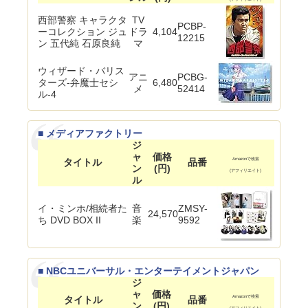
西部警察 キャラクタ
TV
PCBP-
ーコレクション ジュ
ドラ
4,104
12215
ン 五代純 石原良純
マ
ウィザード・バリス
アニ
PCBG-
ターズ-弁魔士セシ
6,480
メ
52414
ル-4
■ メディアファクトリー
ジ
ャ
価格
タイトル
品番
Amazonで検索
ン
(円)
(アフィリエイト)
ル
イ・ミンホ/相続者た
音
ZMSY-
24,570
ち DVD BOX II
楽
9592
■ NBCユニバーサル・エンターテイメントジャパン
ジ
ャ
価格
タイトル
品番
Amazonで検索
ン
(円)
(アフィリエイト)