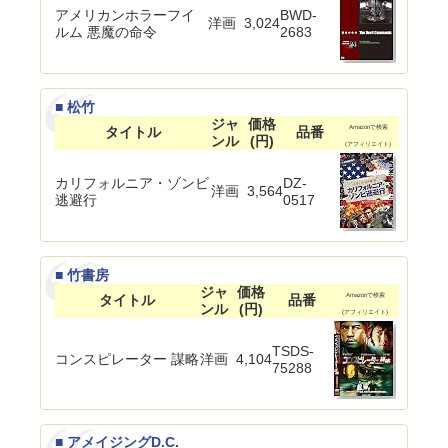
アメリカンホラーフイ
BWD-
洋画
3,024
ルム 悪魔の命令
2683
■ 松竹
ジャ
価格
タイトル
品番
Amazonで検索
ンル
(円)
(アフィリエイト)
カリフォルニア・ゾンビ
DZ-
洋画
3,564
逃避行
0517
■ 竹書房
ジャ
価格
タイトル
品番
Amazonで検索
ンル
(円)
(アフィリエイト)
TSDS-
コンスピレーター 謀略
洋画
4,104
75288
■ アメイジングD.C.