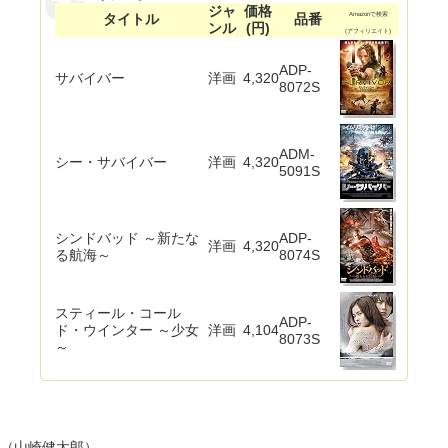
ジャ
価格
タイトル
品番
Amazonで検索
ンル
(円)
(アフィリエイト)
ADP-
サバイバー
洋画
4,320
8072S
ADM-
シー・サバイバー
洋画
4,320
5091S
シンドバッド ～新たな
ADP-
洋画
4,320
る航海～
8074S
スティール・コール
ADP-
ド・ウインター ～少女
洋画
4,104
8073S
～
（山崎健太郎）