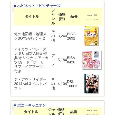
■ ハピネット・ピクチャーズ
ジ
ャ
価格
タイトル
品番
Amazonで検索
ン
(円)
(アフィリエイト)
ル
そ
俺の地図帳～地理メ
BIBE-
の
3,240
ンBOYSが行く～ 2
2692
他
アイカツ!2ndシーズ
ン 6 初回封入限定特
ア
典:オリジナル アイカ
BIBA-
ニ
5,184
ツ!カード「ホーリー
8426
メ
サファイアブーツ」
付き
ジ・アウトサイダー
そ
DSL-
2014 vol.3 ベストバ
の
4,104
10063
ウト
他
■ ポニーキャニオン
ジャ
価格
タイトル
品番
Amazonで検索
ンル
(円)
(アフィリエイト)