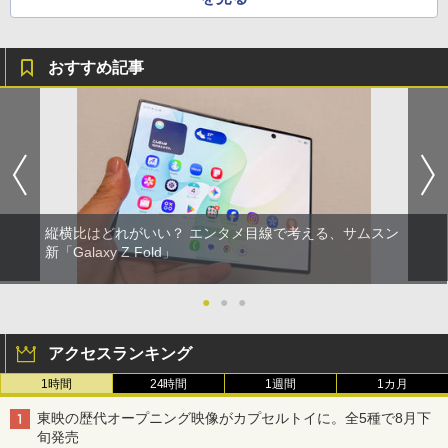
おすすめ記事
縦横比はどれがいい？ エンタメ目線で考える、サムスン
新「Galaxy Z Fold」
●
●
●
アクセスランキング
1時間
24時間
1週間
1カ月
東映の歴代オープニング映像がカプセルトイに。全5種で8月下
旬発売