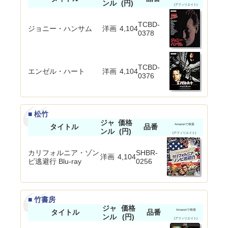
ンル
(円)
(アフィリエイト)
TCBD-
ジョニー・ハンサム
洋画
4,104
0378
TCBD-
エンゼル・ハート
洋画
4,104
0376
■ 松竹
ジャ
価格
タイトル
品番
Amazonで検索
ンル
(円)
(アフィリエイト)
カリフォルニア・ゾン
SHBR-
洋画
4,104
ビ逃避行 Blu-ray
0256
■ 竹書房
ジャ
価格
タイトル
品番
Amazonで検索
ンル
(円)
(アフィリエイト)