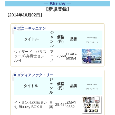
― Blu-ray ―
【新規登録】
【2014年10月02日】
■ ポニーキャニオン
ジ
ャ
価格
タイトル
品番
Amazonで検索
ン
(円)
(アフィリエイト)
ル
ウィザード・バリス
ア
PCXG-
ターズ-弁魔士セシ
ニ
7,560
50354
ル-4
メ
■ メディアファクトリー
ジ
ャ
価格
タイトル
品番
Amazonで検索
ン
(円)
(アフィリエイト)
ル
イ・ミンホ/相続者た
音
ZMAY-
29,484
ち Blu-ray BOX II
楽
9582