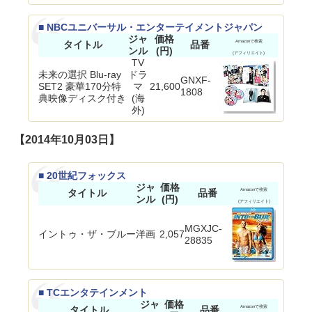
■ NBCユニバーサル・エンターテイメントジャパン
ジャ
価格
タイトル
品番
Amazonで検索
ンル
(円)
(アフィリエイト)
TV
未来の選択 Blu-ray
ドラ
GNXF-
SET2 豪華170分特
マ
21,600
1808
典映像ディスク付き
(海
外)
【2014年10月03日】
■ 20世紀フォックス
ジャ
価格
タイトル
品番
Amazonで検索
ンル
(円)
(アフィリエイト)
MGXJC-
イントゥ・ザ・ブルー
洋画
2,057
28835
■ TCエンタテインメント
ジャ
価格
タイトル
品番
Amazonで検索