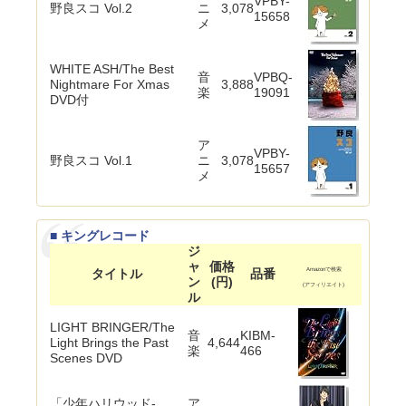
VPBY-
野良スコ Vol.2
ニ
3,078
15658
メ
WHITE ASH/The Best
音
VPBQ-
Nightmare For Xmas
3,888
楽
19091
DVD付
ア
VPBY-
野良スコ Vol.1
ニ
3,078
15657
メ
■ キングレコード
ジ
ャ
価格
タイトル
品番
Amazonで検索
ン
(円)
(アフィリエイト)
ル
LIGHT BRINGER/The
音
KIBM-
Light Brings the Past
4,644
楽
466
Scenes DVD
「少年ハリウッド-
ア