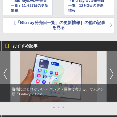
「Blu-ray/DVD発売日
「Blu-ray/DVD発売日
一覧」11月27日の更新
一覧」12月3日の更新
情報
情報
［「Blu-ray発売日一覧」の更新情報］の他の記事
を見る
おすすめ記事
縦横比はどれがいい？ エンタメ目線で考える、サムスン
新「Galaxy Z Fold」
●
●
●