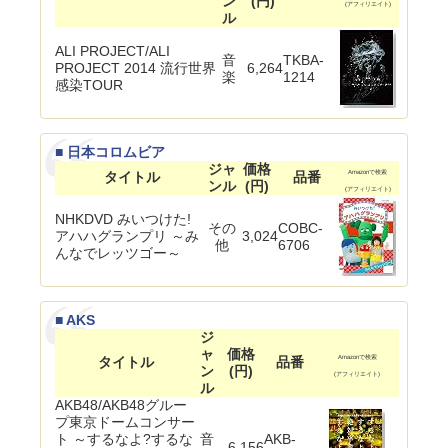
ン
(円)
(アフィリエイト)
ル
ALI PROJECT/ALI
音
TKBA-
PROJECT 2014 流行世界
6,264
楽
1214
感染TOUR
■ 日本コロムビア
ジャ
価格
タイトル
品番
Amazonで検索
ンル
(円)
(アフィリエイト)
NHKDVD みいつけた!
その
COBC-
アハハグランプリ ～み
3,024
他
6706
んなでレッツゴー～
■ AKS
ジ
ャ
価格
タイトル
品番
Amazonで検索
ン
(円)
(アフィリエイト)
ル
AKB48/AKB48グルー
プ東京ドームコンサー
ト ～するなよ?するな
音
AKB-
6,156