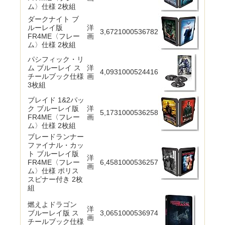
ム〉仕様 2枚組
ダークナイト ブ
ルーレイ版
洋
3,672
1000536782
FR4ME〈フレー
画
ム〉仕様 2枚組
パシフィック・リ
ム ブルーレイ ス
洋
4,093
1000524416
チールブック仕様
画
3枚組
ブレイド 1&2パッ
ク ブルーレイ版
洋
5,173
1000536258
FR4ME〈フレー
画
ム〉仕様 2枚組
ブレードランナー
ファイナル・カッ
ト ブルーレイ版
洋
FR4ME〈フレー
6,458
1000536257
画
ム〉仕様 ポリス
スピナー付き 2枚
組
燃えよドラゴン
洋
ブルーレイ版 ス
3,065
1000536974
画
チールブック仕様