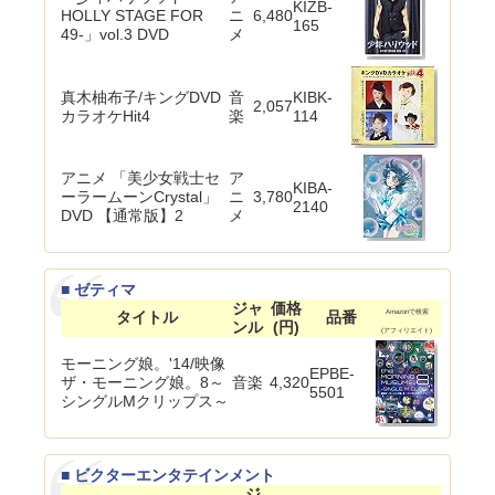
KIZB-
HOLLY STAGE FOR
ニ
6,480
165
49-」vol.3 DVD
メ
真木柚布子/キングDVD
音
KIBK-
2,057
カラオケHit4
楽
114
アニメ 「美少女戦士セ
ア
KIBA-
ーラームーンCrystal」
ニ
3,780
2140
DVD 【通常版】2
メ
■ ゼティマ
ジャ
価格
タイトル
品番
Amazonで検索
ンル
(円)
(アフィリエイト)
モーニング娘。'14/映像
EPBE-
ザ・モーニング娘。8～
音楽
4,320
5501
シングルMクリップス～
■ ビクターエンタテインメント
ジ