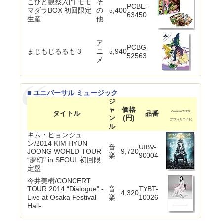
こびと観察入門 モモ
そ
PCBE-
マダラBOX 初回限定
の
5,400
63450
生産
他
ア
PCBG-
まじもじるるも 3
ニ
5,940
52563
メ
■ ユニバーサル ミュージック
ジ
ャ
価格
タイトル
品番
Amazonで検索
ン
(円)
(アフィリエイト)
ル
キム・ヒョンジュ
ン/2014 KIM HYUN
音
UIBV-
JOONG WORLD TOUR
9,720
楽
90004
“夢幻" in SEOUL 初回限
定盤
今井美樹/CONCERT
TOUR 2014 “Dialogue" -
音
TYBT-
4,320
Live at Osaka Festival
楽
10026
Hall-