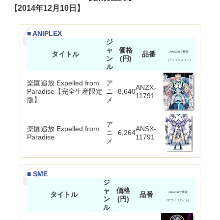
【2014年12月10日】
■ ANIPLEX
ジ
ャ
価格
タイトル
品番
Amazonで検索
ン
(円)
(アフィリエイト)
ル
楽園追放 Expelled from
ア
ANZX-
Paradise【完全生産限定
ニ
8,640
11791
版】
メ
ア
楽園追放 Expelled from
ANSX-
ニ
6,264
Paradise
11791
メ
■ SME
ジ
ャ
価格
タイトル
品番
Amazonで検索
ン
(円)
(アフィリエイト)
ル