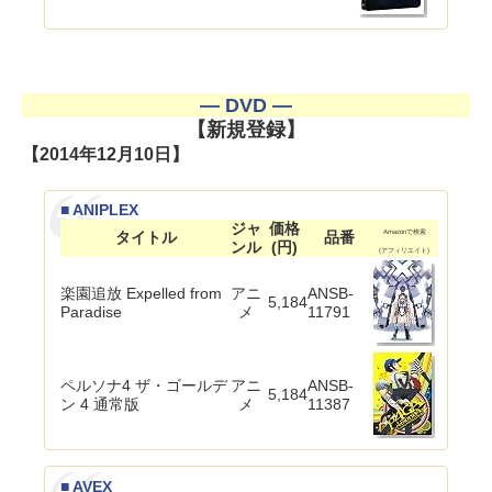
― DVD ―
【新規登録】
【2014年12月10日】
■ ANIPLEX
ジャ
価格
タイトル
品番
Amazonで検索
ンル
(円)
(アフィリエイト)
楽園追放 Expelled from
アニ
ANSB-
5,184
Paradise
メ
11791
ペルソナ4 ザ・ゴールデ
アニ
ANSB-
5,184
ン 4 通常版
メ
11387
■ AVEX