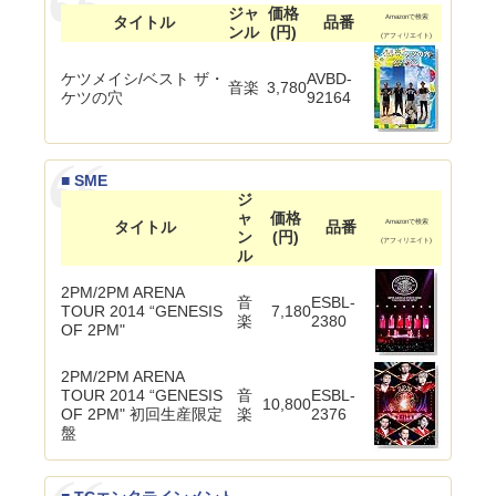
ジャ
価格
タイトル
品番
Amazonで検索
ンル
(円)
(アフィリエイト)
ケツメイシ/ベスト ザ・
AVBD-
音楽
3,780
ケツの穴
92164
■ SME
ジ
ャ
価格
タイトル
品番
Amazonで検索
ン
(円)
(アフィリエイト)
ル
2PM/2PM ARENA
音
ESBL-
TOUR 2014 “GENESIS
7,180
楽
2380
OF 2PM"
2PM/2PM ARENA
TOUR 2014 “GENESIS
音
ESBL-
10,800
OF 2PM" 初回生産限定
楽
2376
盤