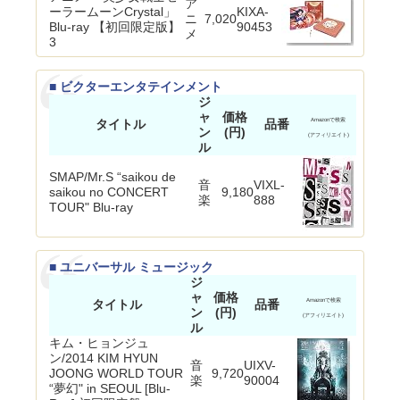
ア
ーラームーンCrystal」
KIXA-
ニ
7,020
Blu-ray 【初回限定版】
90453
メ
3
■ ビクターエンタテインメント
ジ
ャ
価格
タイトル
品番
Amazonで検索
ン
(円)
(アフィリエイト)
ル
SMAP/Mr.S “saikou de
音
VIXL-
saikou no CONCERT
9,180
楽
888
TOUR" Blu-ray
■ ユニバーサル ミュージック
ジ
ャ
価格
タイトル
品番
Amazonで検索
ン
(円)
(アフィリエイト)
ル
キム・ヒョンジュ
ン/2014 KIM HYUN
音
UIXV-
JOONG WORLD TOUR
9,720
楽
90004
“夢幻" in SEOUL [Blu-