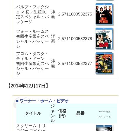
パルプ・フィクシ
ョン 初回生産限
洋
2,571
1000532375
定スペシャル・パ
画
ッケージ
フォー・ルームス
初回生産限定スペ
洋
2,571
1000532378
シャル・パッケー
画
ジ
フロム・ダスク・
ティル・ドーン
洋
初回生産限定スペ
2,571
1000532377
画
シャル・パッケー
ジ
【2014年12月17日】
■ ワーナー・ホーム・ビデオ
ジ
ャ
価格
タイトル
品番
Amazonで検索
ン
(円)
(アフィリエイト)
ル
スクリーム トリ
ロジー スペシャ