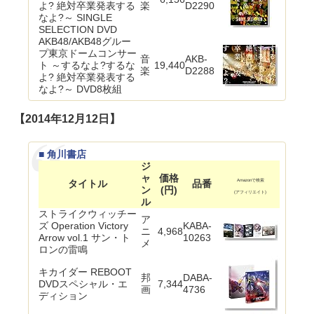
よ? 絶対卒業発表する
楽
D2290
なよ?～ SINGLE
SELECTION DVD
AKB48/AKB48グルー
プ東京ドームコンサー
音
AKB-
ト ～するなよ?するな
19,440
楽
D2288
よ? 絶対卒業発表する
なよ?～ DVD8枚組
【2014年12月12日】
■ 角川書店
ジ
ャ
価格
タイトル
品番
Amazonで検索
ン
(円)
(アフィリエイト)
ル
ストライクウィッチー
ア
ズ Operation Victory
KABA-
ニ
4,968
Arrow vol.1 サン・ト
10263
メ
ロンの雷鳴
キカイダー REBOOT
邦
DABA-
DVDスペシャル・エ
7,344
画
4736
ディション