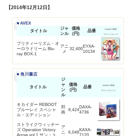
【2014年12月12日】
■ AVEX
ジャ
価格
タイトル
品番
Amazonで検索
ンル
(円)
(アフィリエイト)
プリティーリズム・オ
アニ
EYXA-
ーロラドリーム Blu-
32,400
メ
10134
ray BOX-1
■ 角川書店
ジ
ャ
価格
タイトル
品番
Amazonで検索
ン
(円)
(アフィリエイト)
ル
キカイダー REBOOT
邦
DAXA-
ブルーレイ スペシャ
8,424
画
4736
ル・エディション
ストライクウィッチー
ア
ズ Operation Victory
KAXA-
ニ
6,048
Arrow vol.1 サン・ト
7120