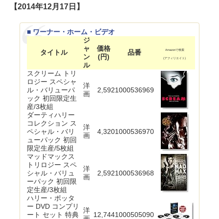
【2014年12月17日】
■ ワーナー・ホーム・ビデオ
ジ
ャ
価格
タイトル
品番
Amazonで検索
ン
(円)
(アフィリエイト)
ル
スクリーム トリ
ロジー スペシャ
洋
ル・バリューパ
2,592
1000536969
画
ック 初回限定生
産/3枚組
ダーティハリー
コレクション ス
洋
ペシャル・バリ
4,320
1000536970
画
ューパック 初回
限定生産/5枚組
マッドマックス
トリロジー スペ
洋
シャル・バリュ
2,592
1000536968
画
ーパック 初回限
定生産/3枚組
ハリー・ポッタ
ー DVD コンプリ
洋
ート セット 特典
12,744
1000505090
画