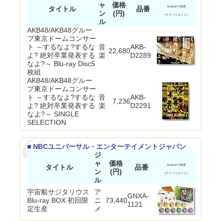
ャ
価格
タイトル
品番
Amazonで検索
ン
(円)
(アフィリエイト)
ル
AKB48/AKB48グルー
プ東京ドームコンサー
ト ～するなよ?するな
音
AKB-
22,680
よ? 絶対卒業発表する
楽
D2289
なよ?～ Blu-ray Disc5
枚組
AKB48/AKB48グルー
プ東京ドームコンサー
ト ～するなよ?するな
音
AKB-
7,236
よ? 絶対卒業発表する
楽
D2291
なよ?～ SINGLE
SELECTION
■ NBCユニバーサル・エンターテイメントジャパン
ジ
ャ
価格
タイトル
品番
Amazonで検索
ン
(円)
(アフィリエイト)
ル
宇宙船サジタリウス
ア
GNXA-
Blu-ray BOX 初回限
ニ
73,440
1121
定生産
メ