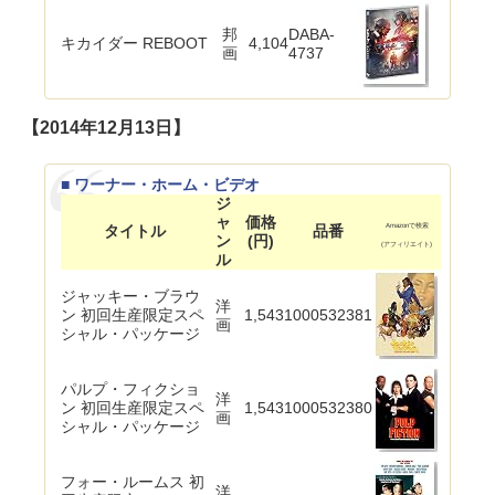
邦
DABA-
キカイダー REBOOT
4,104
画
4737
【2014年12月13日】
■ ワーナー・ホーム・ビデオ
ジ
ャ
価格
タイトル
品番
Amazonで検索
ン
(円)
(アフィリエイト)
ル
ジャッキー・ブラウ
洋
ン 初回生産限定スペ
1,543
1000532381
画
シャル・パッケージ
パルプ・フィクショ
洋
ン 初回生産限定スペ
1,543
1000532380
画
シャル・パッケージ
フォー・ルームス 初
洋