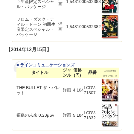
回生産限定スペシャ
1,543
1000532383
画
ル・パッケージ
フロム・ダスク・テ
ィル・ドーン 初回生
洋
1,543
1000532382
産限定スペシャル・
画
パッケージ
【2014年12月15日】
■ ラインコミュニケーションズ
ジャ
価格
タイトル
品番
Amazonで検索
ンル
(円)
(アフィリエイト)
THE BULLET ザ・バレ
LCDV-
洋画
4,104
ット
71307
LCDV-
福島の未来 0.23μSv
洋画
5,184
71332