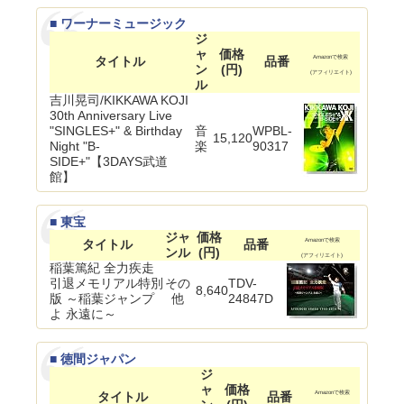
■ ワーナーミュージック
ジ
ャ
価格
タイトル
品番
Amazonで検索
ン
(円)
(アフィリエイト)
ル
吉川晃司/KIKKAWA KOJI
30th Anniversary Live
"SINGLES+" & Birthday
音
WPBL-
15,120
Night "B-
楽
90317
SIDE+"【3DAYS武道
館】
■ 東宝
ジャ
価格
タイトル
品番
Amazonで検索
ンル
(円)
(アフィリエイト)
稲葉篤紀 全力疾走
引退メモリアル特別
その
TDV-
8,640
版 ～稲葉ジャンプ
他
24847D
よ 永遠に～
■ 徳間ジャパン
ジ
ャ
価格
タイトル
品番
Amazonで検索