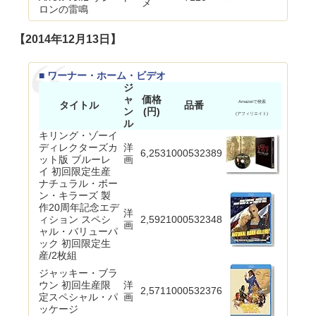
メ
ロンの雷鳴
【2014年12月13日】
■ ワーナー・ホーム・ビデオ
ジ
ャ
価格
タイトル
品番
Amazonで検索
ン
(円)
(アフィリエイト)
ル
キリング・ゾーイ
ディレクターズカ
洋
6,253
1000532389
ット版 ブルーレ
画
イ 初回限定生産
ナチュラル・ボー
ン・キラーズ 製
作20周年記念エデ
洋
ィション スペシ
2,592
1000532348
画
ャル・バリューパ
ック 初回限定生
産/2枚組
ジャッキー・ブラ
ウン 初回生産限
洋
2,571
1000532376
定スペシャル・パ
画
ッケージ