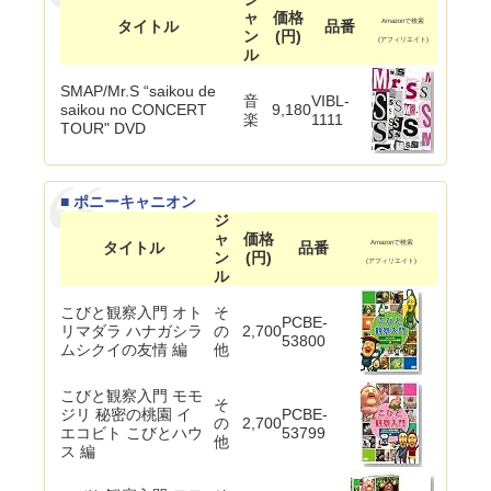
ャ
価格
タイトル
品番
Amazonで検索
ン
(円)
(アフィリエイト)
ル
SMAP/Mr.S “saikou de
音
VIBL-
saikou no CONCERT
9,180
楽
1111
TOUR" DVD
■ ポニーキャニオン
ジ
ャ
価格
タイトル
品番
Amazonで検索
ン
(円)
(アフィリエイト)
ル
こびと観察入門 オト
そ
PCBE-
リマダラ ハナガシラ
の
2,700
53800
ムシクイの友情 編
他
こびと観察入門 モモ
そ
ジリ 秘密の桃園 イ
PCBE-
の
2,700
エコビト こびとハウ
53799
他
ス 編