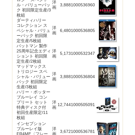
洋
ル・バリューパッ
3,888
1000536960
画
ク 初回限定生産/3
枚組
ダーティハリー
コレクション ス
洋
ペシャル・バリュ
6,480
1000536805
画
ーパック 初回限
定生産/5枚組
バットマン 製作
25周年記念エディ
洋
5,173
1000532347
ショント 初回限
画
定生産/2枚組
マッドマックス
トリロジー スペ
洋
シャル・バリュー
3,888
1000536804
画
パック 初回限定
生産/3枚組
ハリー・ポッター
ブルーレイ コン
プリート セット
洋
12,744
1000505091
特典ディスク付
画
初回生産限定/11
枚組
インセプション
ブルーレイ版
洋
3,672
1000536781
FR4ME〈フレー
画