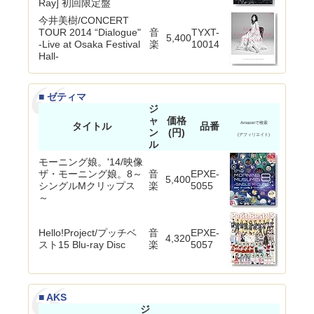
Ray] 初回限定盤
今井美樹/CONCERT
TOUR 2014 “Dialogue"
音
TYXT-
5,400
-Live at Osaka Festival
楽
10014
Hall-
■ ゼティマ
ジ
ャ
価格
タイトル
品番
Amazonで検索
ン
(円)
(アフィリエイト)
ル
モーニング娘。'14/映像
ザ・モーニング娘。8～
音
EPXE-
5,400
シングルMクリップス
楽
5055
～
Hello!Project/プッチベ
音
EPXE-
4,320
スト15 Blu-ray Disc
楽
5057
■ AKS
ジ