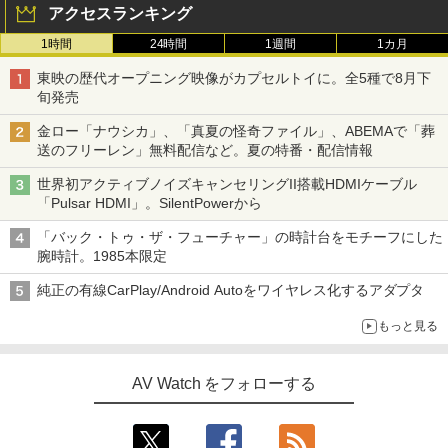
アクセスランキング
1時間
24時間
1週間
1カ月
東映の歴代オープニング映像がカプセルトイに。全5種で8月下
旬発売
金ロー「ナウシカ」、「真夏の怪奇ファイル」、ABEMAで「葬
送のフリーレン」無料配信など。夏の特番・配信情報
世界初アクティブノイズキャンセリングII搭載HDMIケーブル
「Pulsar HDMI」。SilentPowerから
「バック・トゥ・ザ・フューチャー」の時計台をモチーフにした
腕時計。1985本限定
純正の有線CarPlay/Android Autoをワイヤレス化するアダプタ
もっと見る
AV Watch をフォローする