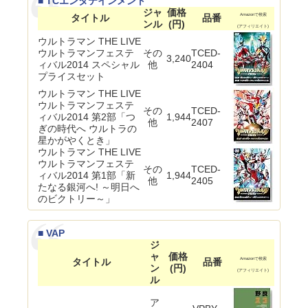
■ TCエンタテインメント
ジャ
価格
タイトル
品番
Amazonで検索
ンル
(円)
(アフィリエイト)
ウルトラマン THE LIVE
ウルトラマンフェステ
その
TCED-
3,240
ィバル2014 スペシャル
他
2404
プライスセット
ウルトラマン THE LIVE
ウルトラマンフェステ
その
TCED-
ィバル2014 第2部「つ
1,944
他
2407
ぎの時代へ ウルトラの
星かがやくとき」
ウルトラマン THE LIVE
ウルトラマンフェステ
その
TCED-
ィバル2014 第1部「新
1,944
他
2405
たなる銀河へ! ～明日へ
のビクトリー～」
■ VAP
ジ
ャ
価格
タイトル
品番
Amazonで検索
ン
(円)
(アフィリエイト)
ル
ア