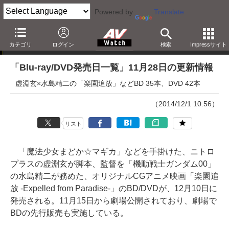
Powered by
Translate
「Blu-ray発売日一覧」の更新情報
カテゴリ
ログイン
検索
Impressサイト
「Blu-ray/DVD発売日一覧」11月28日の更新情報
虚淵玄×水島精二の「楽園追放」などBD 35本、DVD 42本
（2014/12/1 10:56）
リスト
「魔法少女まどか☆マギカ」などを手掛けた、ニトロ
プラスの虚淵玄が脚本、監督を「機動戦士ガンダム00」
の水島精二が務めた、オリジナルCGアニメ映画「楽園追
放 -Expelled from Paradise-」のBD/DVDが、12月10日に
発売される。11月15日から劇場公開されており、劇場で
BDの先行販売も実施している。