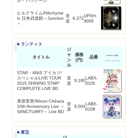
ル・パッケージ
ヒルクライム/Hilcrhyme
音
UPXH-
in 日本武道館～Junction
6,372
楽
9009
～
■ ランティス
ジ
ャ
価格
タイトル
品番
Amazonで検索
ン
(円)
(アフィリエイト)
ル
STAR・ANIS アイカツ!
スペシャルLIVE TOUR
音
LABX-
9,180
2015 SHINING STAR*
楽
8105
COMPLETE LIVE BD
茅原実里/Minori Chihara
音
LABX-
10th Anniversary Live ～
9,504
楽
8108
SANCTUARY～ Live BD
■ 東宝
ジ