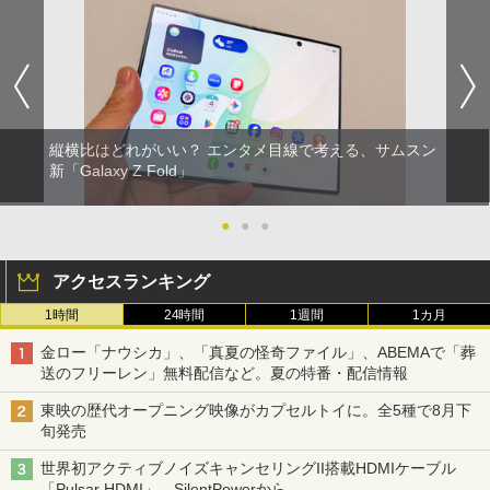
縦横比はどれがいい？ エンタメ目線で考える、サムスン
新「Galaxy Z Fold」
●
●
●
アクセスランキング
1時間
24時間
1週間
1カ月
金ロー「ナウシカ」、「真夏の怪奇ファイル」、ABEMAで「葬
送のフリーレン」無料配信など。夏の特番・配信情報
東映の歴代オープニング映像がカプセルトイに。全5種で8月下
旬発売
世界初アクティブノイズキャンセリングII搭載HDMIケーブル
「Pulsar HDMI」。SilentPowerから