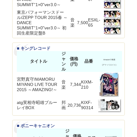
SUMMIT“1×0"ver3.0～
東京パフォーマンスドー
ル/ZEPP TOUR 2015春 ～
音
ESXL-
DANCE
7,500
楽
65
SUMMIT“1×0"ver3.0～ 初
回生産限定盤B
■ キングレコード
ジ
ャ
価格
タイトル
品番
Amazonで検索
ン
(円)
(アフィリエイト)
ル
宮野真守/MAMORU
音
KIXM-
MIYANO LIVE TOUR
7,344
楽
210
2015 ～AMAZING!～
atg実相寺昭雄ブルー
邦
KIXF-
20,736
レイBOX
画
90314
■ ポニーキャニオン
ジ
ャ
価格
Amazonで検索