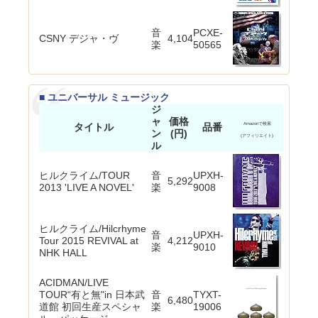
音
PCXE-
CSNY デジャ・ヴ
4,104
楽
50565
■ ユニバーサル ミュージック
ジ
ャ
価格
タイトル
品番
Amazonで検索
ン
(円)
(アフィリエイト)
ル
ヒルクライム/TOUR
音
UPXH-
5,292
2013 'LIVE A NOVEL'
楽
9008
ヒルクライム/Hilcrhyme
音
UPXH-
Tour 2015 REVIVAL at
4,212
楽
9010
NHK HALL
ACIDMAN/LIVE
TOUR“有と無"in 日本武
音
TYXT-
6,480
道館 初回生産スペシャ
楽
19006