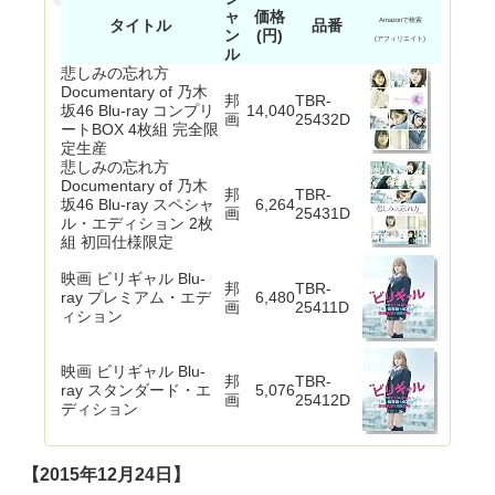
ャ
価格
タイトル
品番
Amazonで検索
ン
(円)
(アフィリエイト)
ル
悲しみの忘れ方
Documentary of 乃木
邦
TBR-
坂46 Blu-ray コンプリ
14,040
画
25432D
ートBOX 4枚組 完全限
定生産
悲しみの忘れ方
Documentary of 乃木
邦
TBR-
坂46 Blu-ray スペシャ
6,264
画
25431D
ル・エディション 2枚
組 初回仕様限定
映画 ビリギャル Blu-
邦
TBR-
ray プレミアム・エデ
6,480
画
25411D
ィション
映画 ビリギャル Blu-
邦
TBR-
ray スタンダード・エ
5,076
画
25412D
ディション
【2015年12月24日】