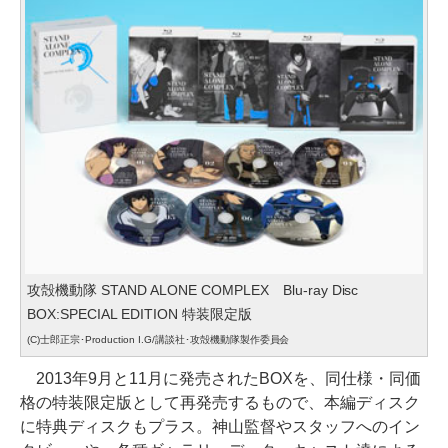
攻殻機動隊 STAND ALONE COMPLEX Blu-ray Disc
BOX:SPECIAL EDITION 特装限定版
(C)士郎正宗･Production I.G/講談社･攻殻機動隊製作委員会
2013年9月と11月に発売されたBOXを、同仕様・同価
格の特装限定版として再発売するもので、本編ディスク
に特典ディスクもプラス。神山監督やスタッフへのイン