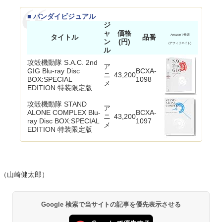
■ バンダイビジュアル
ジ
ャ
価格
タイトル
品番
Amazonで検索
ン
(円)
(アフィリエイト)
ル
攻殻機動隊 S.A.C. 2nd
ア
GIG Blu-ray Disc
BCXA-
ニ
43,200
BOX:SPECIAL
1098
メ
EDITION 特装限定版
攻殻機動隊 STAND
ア
ALONE COMPLEX Blu-
BCXA-
ニ
43,200
ray Disc BOX:SPECIAL
1097
メ
EDITION 特装限定版
（山崎健太郎）
Google 検索で当サイトの記事を優先表示させる