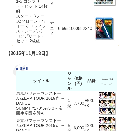
1-5 コンプリー
メ
ト・セッ ト 14枚
組
スター・ウォー
ズ:クローン・ウ
ア
ォーズ 〈フィフ
ニ
6,665
1000582240
ス・シーズン〉
メ
コンプリート・
セット 2枚組
【2015年11月18日】
■ SME
ジ
ャ
価格
タイトル
品番
Amazonで検索
ン
(円)
(アフィリエイト)
ル
東京パフォーマンスドー
ル/ZEPP TOUR 2015春 ～
音
ESXL-
DANCE
7,700
楽
63
SUMMIT“1×0"ver3.0～ 初
回生産限定盤A
東京パフォーマンスドー
ル/ZEPP TOUR 2015春 ～
音
ESXL-
6,000
DANCE
楽
67