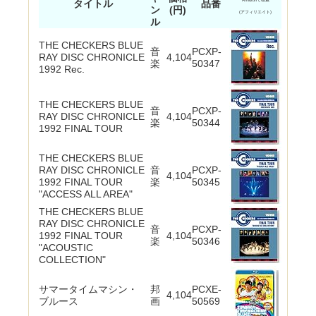
タイトル
品番
ン
(円)
(アフィリエイト)
ル
THE CHECKERS BLUE
音
PCXP-
RAY DISC CHRONICLE
4,104
楽
50347
1992 Rec.
THE CHECKERS BLUE
音
PCXP-
RAY DISC CHRONICLE
4,104
楽
50344
1992 FINAL TOUR
THE CHECKERS BLUE
RAY DISC CHRONICLE
音
PCXP-
4,104
1992 FINAL TOUR
楽
50345
"ACCESS ALL AREA"
THE CHECKERS BLUE
RAY DISC CHRONICLE
音
PCXP-
1992 FINAL TOUR
4,104
楽
50346
"ACOUSTIC
COLLECTION"
サマータイムマシン・
邦
PCXE-
4,104
ブルース
画
50569