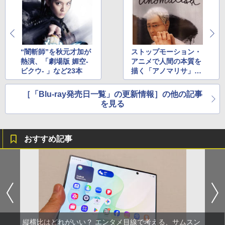
“闇斬師”を秋元才加が
ストップモーション・
熱演、「劇場版 媚空-
アニメで人間の本質を
ビクウ- 」など23本
描く「アノマリサ」な
ど10本
［「Blu-ray発売日一覧」の更新情報］の他の記事
を見る
おすすめ記事
縦横比はどれがいい？ エンタメ目線で考える、サムスン