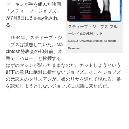
ソーキンが手を組んだ映画
「スティーブ・ジョブズ」
が7月6日にBlu-ray化され
る。
スティーブ・ジョブズ ブル
ーレイ&DVDセット
1984年、スティーブ・ジ
(C)2015 Universal Studios. All Rights
ョブズは激怒していた。Ma
Reserved.
cintosh発表会の40分前、本
番で「ハロー」と挨拶する
はずのマシンが黙ったままなのだ。カットしようという
部下の意見に絶対に折れないジョブズ。そこへジョブズ
の元恋人のクリスアンが、娘のリサを連れて現れる。娘
を認知しようとしないジョブズに抗議に来たのだ。