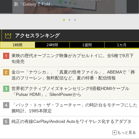
新「Galaxy Z Fold」
●
●
●
アクセスランキング
1時間
24時間
1週間
1カ月
東映の歴代オープニング映像がカプセルトイに。全5種で8月下
旬発売
金ロー「ナウシカ」、「真夏の怪奇ファイル」、ABEMAで「葬
送のフリーレン」無料配信など。夏の特番・配信情報
世界初アクティブノイズキャンセリングII搭載HDMIケーブル
「Pulsar HDMI」。SilentPowerから
「バック・トゥ・ザ・フューチャー」の時計台をモチーフにした
腕時計。1985本限定
純正の有線CarPlay/Android Autoをワイヤレス化するアダプタ
もっと見る