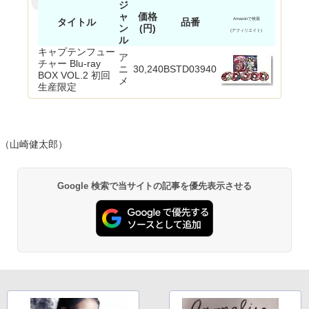
ジ
ャ
価格
タイトル
品番
Amazonで検索
ン
(円)
(アフィリエイト)
ル
キャプテンフュー
ア
チャー Blu-ray
ニ
30,240
BSTD03940
BOX VOL.2 初回
メ
生産限定
（山崎健太郎）
Google 検索で当サイトの記事を優先表示させる