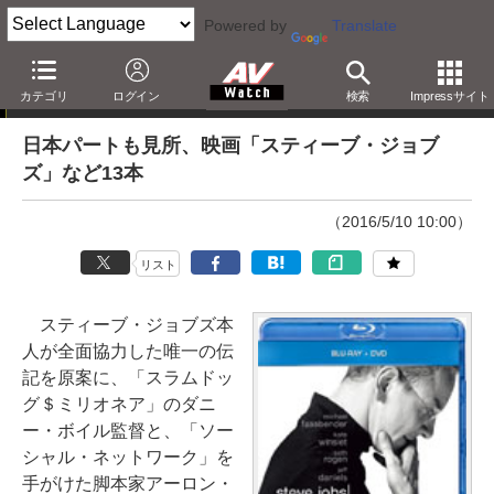
Powered by
Translate
「Blu-ray発売日一覧」の更新情報
カテゴリ
ログイン
検索
Impressサイト
日本パートも見所、映画「スティーブ・ジョブ
ズ」など13本
（2016/5/10 10:00）
リスト
スティーブ・ジョブズ本
人が全面協力した唯一の伝
記を原案に、「スラムドッ
グ＄ミリオネア」のダニ
ー・ボイル監督と、「ソー
シャル・ネットワーク」を
手がけた脚本家アーロン・