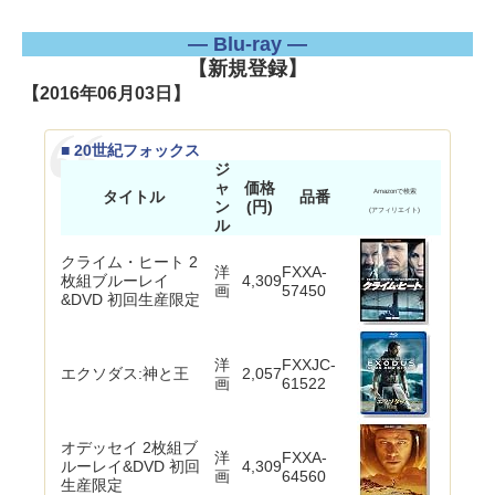
― Blu-ray ―
【新規登録】
【2016年06月03日】
■ 20世紀フォックス
ジ
ャ
価格
タイトル
品番
Amazonで検索
ン
(円)
(アフィリエイト)
ル
クライム・ヒート 2
洋
FXXA-
枚組ブルーレイ
4,309
画
57450
&DVD 初回生産限定
洋
FXXJC-
エクソダス:神と王
2,057
画
61522
オデッセイ 2枚組ブ
洋
FXXA-
ルーレイ&DVD 初回
4,309
画
64560
生産限定