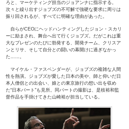
ろと、マーケティング担当のジョアンナに指示する。
次々と繰り出すジョブズの不可解で強硬な要求に周りは
振り回されるが、すべてに明確な理由があった。
自らがCEOにヘッドハンティングしたジョン・スカリ
ーに励まされ、舞台へ出て行くジョブズ。だがこれは重
大なプレゼンのたびに勃発する、開発チーム、クリスア
ンとリサ、そして自分との闘いの幕開けに過ぎなかっ
た……。
マイケル・ファスベンダーが、ジョブズの複雑な人間
性を熱演。ジョブズが愛した日本の美や、師と仰いだ日
本人僧侶との出会い、娘との東京旅行の想い出を収め
た“日本パート”も見所。同パートの撮影は、是枝裕和監
督作品を手掛けてきた山崎裕が担当している。