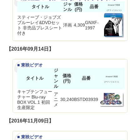
ジャ
価格
タイトル
品番
Amazonで検索
ンル
(円)
(アフィリエイト)
スティーブ・ジョブズ
ブルーレイ&DVDセッ
GNXF-
洋画
4,309
ト 非売品プレスシート
1997
付き
【2016年09月14日】
■ 東映ビデオ
ジ
ャ
価格
タイトル
品番
Amazonで検索
ン
(円)
(アフィリエイト)
ル
キャプテンフュー
ア
チャー Blu-ray
ニ
30,240
BSTD03939
BOX VOL.1 初回
メ
生産限定
【2016年11月09日】
■ 東映ビデオ