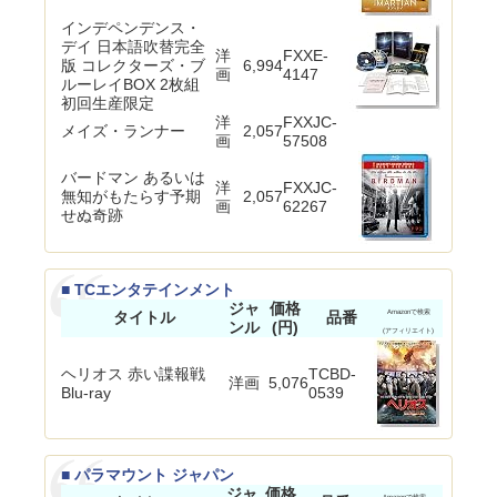
インデペンデンス・
デイ 日本語吹替完全
洋
FXXE-
版 コレクターズ・ブ
6,994
画
4147
ルーレイBOX 2枚組
初回生産限定
洋
FXXJC-
メイズ・ランナー
2,057
画
57508
バードマン あるいは
洋
FXXJC-
無知がもたらす予期
2,057
画
62267
せぬ奇跡
■ TCエンタテインメント
ジャ
価格
タイトル
品番
Amazonで検索
ンル
(円)
(アフィリエイト)
ヘリオス 赤い諜報戦
TCBD-
洋画
5,076
Blu-ray
0539
■ パラマウント ジャパン
ジャ
価格