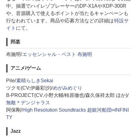
中。抽選でハイレゾプレーヤーのDP-X1AやXDP-300R
や、音源購入で使えるポイントが当たるキャンペーンも
行なわれています。商品や応募方法などの詳細は
特設サ
イト
にて。
邦楽
布施明/
エッセンシャル・ベスト 布施明
アニメ/ゲーム
Pile/
素晴らしきSekai
ツクモ(CV:伊藤彩沙)/
めがみめぐり
B-PROJECT(CV.小野大輔/柿原徹也/森久保祥太郎 ほか)/
無敵＊デンジャラス
阿保剛/
High Resolution Soundtracks 超銀河船団∞INFINI
TY
Jazz