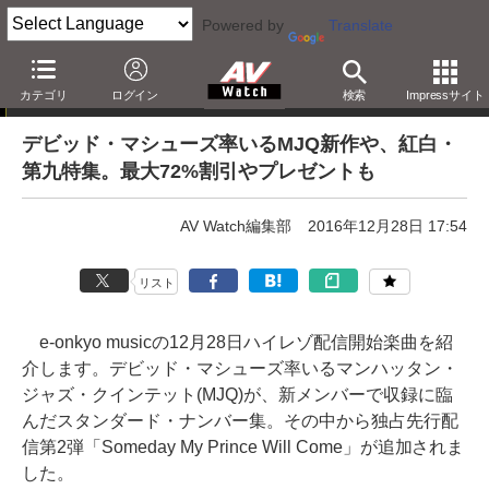
Powered by
Translate
e-onkyo musicハイレゾ配信情報
カテゴリ
ログイン
検索
Impressサイト
デビッド・マシューズ率いるMJQ新作や、紅白・
第九特集。最大72%割引やプレゼントも
AV Watch編集部
2016年12月28日 17:54
リスト
e-onkyo musicの12月28日ハイレゾ配信開始楽曲を紹
介します。デビッド・マシューズ率いるマンハッタン・
ジャズ・クインテット(MJQ)が、新メンバーで収録に臨
んだスタンダード・ナンバー集。その中から独占先行配
信第2弾「Someday My Prince Will Come」が追加されま
した。