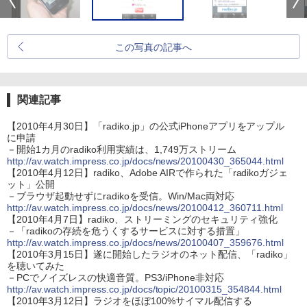
この写真の記事へ
関連記事
【2010年4月30日】「radiko.jp」の公式iPhoneアプリをアップル
に申請
－開始1カ月のradiko利用実績は、1,749万ストリーム
http://av.watch.impress.co.jp/docs/news/20100430_365044.html
【2010年4月12日】radiko、Adobe AIRで作られた「radikoガジェ
ット」公開
－ブラウザ起動せずにradikoを受信。Win/Mac両対応
http://av.watch.impress.co.jp/docs/news/20100412_360711.html
【2010年4月7日】radiko、ストリーミングのセキュリティ強化
－「radikoの存続を危うくするサービスに対する措置」
http://av.watch.impress.co.jp/docs/news/20100407_359676.html
【2010年3月15日】遂に開始したラジオのネット配信、「radiko」
を聴いてみた
－PCでノイズレスの快適音質。PS3/iPhone非対応
http://av.watch.impress.co.jp/docs/topic/20100315_354844.html
【2010年3月12日】ラジオをほぼ100%サイマル配信する