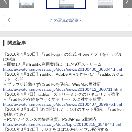
この写真の記事へ
関連記事
【2010年4月30日】「radiko.jp」の公式iPhoneアプリをアップル
に申請
－開始1カ月のradiko利用実績は、1,749万ストリーム
http://av.watch.impress.co.jp/docs/news/20100430_365044.html
【2010年4月12日】radiko、Adobe AIRで作られた「radikoガジェ
ット」公開
－ブラウザ起動せずにradikoを受信。Win/Mac両対応
http://av.watch.impress.co.jp/docs/news/20100412_360711.html
【2010年4月7日】radiko、ストリーミングのセキュリティ強化
－「radikoの存続を危うくするサービスに対する措置」
http://av.watch.impress.co.jp/docs/news/20100407_359676.html
【2010年3月15日】遂に開始したラジオのネット配信、「radiko」
を聴いてみた
－PCでノイズレスの快適音質。PS3/iPhone非対応
http://av.watch.impress.co.jp/docs/topic/20100315_354844.html
【2010年3月12日】ラジオをほぼ100%サイマル配信する