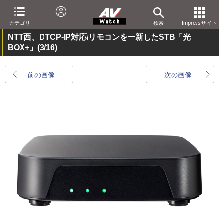
カテゴリ
検索
Impressサイト
NTT西、DTCP-IP対応/リモコンを一新したSTB「光
BOX+」
(3/16)
前の画像
次の画像