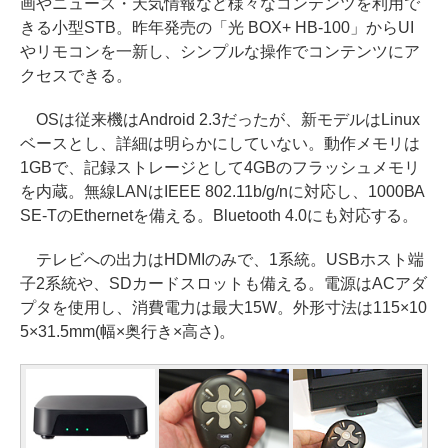
画やニュース・天気情報など様々なコンテンツを利用で
きる小型STB。昨年発売の「光 BOX+ HB-100」からUI
やリモコンを一新し、シンプルな操作でコンテンツにア
クセスできる。
OSは従来機はAndroid 2.3だったが、新モデルはLinux
ベースとし、詳細は明らかにしていない。動作メモリは
1GBで、記録ストレージとして4GBのフラッシュメモリ
を内蔵。無線LANはIEEE 802.11b/g/nに対応し、1000BA
SE-TのEthernetを備える。Bluetooth 4.0にも対応する。
テレビへの出力はHDMIのみで、1系統。USBホスト端
子2系統や、SDカードスロットも備える。電源はACアダ
プタを使用し、消費電力は最大15W。外形寸法は115×10
5×31.5mm(幅×奥行き×高さ)。