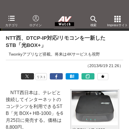
ニュース
カテゴリ
ログイン
検索
Impressサイト
NTT西、DTCP-IP対応/リモコンを一新した
STB「光BOX+」
Twonkyアプリなど搭載。将来は4Kサービスも視野
（2013/6/19 21:26）
リスト
NTT西日本は、テレビと
接続してインターネットの
コンテンツを利用できるST
B「光 BOX+ HB-1000」を6
月25日に発売する。価格は
8,800円。