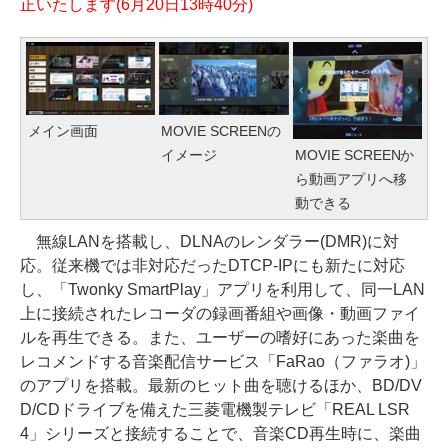
正いたします(6月20日13時40分)
メイン画面
MOVIE SCREENの
イメージ
MOVIE SCREENか
ら動画アプリへ移
動できる
無線LANを搭載し、DLNAのレンダラー(DMR)に対
応。従来機では非対応だったDTCP-IPにも新たに対応
し、「Twonky SmartPlay」アプリを利用して、同一LAN
上に接続されたレコーダの録画番組や画像・動画ファイ
ルを再生できる。また、ユーザーの嗜好にあった楽曲を
レコメンドする音楽配信サービス「FaRao（ファラオ)」
のアプリを搭載。最新のヒット曲を聴けるほか、BD/DV
D/CDドライブを備えた三菱電機製テレビ「REAL LSR
4」シリーズと接続することで、音楽CD再生時に、楽曲