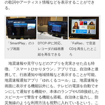
の歌詞やアーティスト情報などを表示することができ
る。
「SmartPlay」のト
DTCP-IPに対応。
「FaRao」で音楽
ップ画面
レコーダの録画番
CDを再生したとこ
組を再生できる
ろ
地震速報や見守りなどのアプリを充実させた点も特
徴。「スマートひかりタウン」アプリでは、自治体と連
携して、行政通知や地域情報など表示することが可能。
地震速報通知アプリ「ゆれくるコール」は、地震速報を
画面に表示する機能以外にも、テレビの電源を自動でオ
ンにして通知する機能や、本体のランプやUSB接続した
スピーカーで警告する機能も搭載。自治体と協力し、防
災無線のような利用方法も視野に入れているという。こ