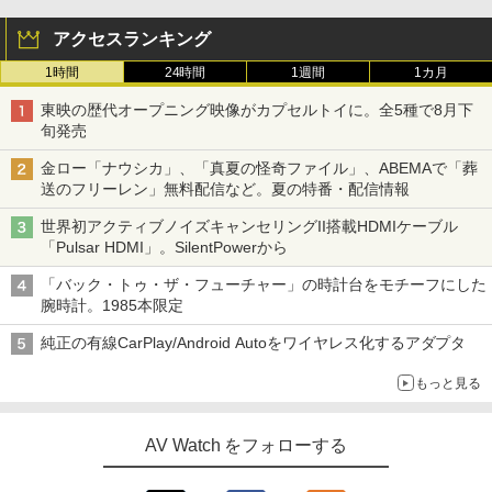
アクセスランキング
1時間
24時間
1週間
1カ月
東映の歴代オープニング映像がカプセルトイに。全5種で8月下
旬発売
金ロー「ナウシカ」、「真夏の怪奇ファイル」、ABEMAで「葬
送のフリーレン」無料配信など。夏の特番・配信情報
世界初アクティブノイズキャンセリングII搭載HDMIケーブル
「Pulsar HDMI」。SilentPowerから
「バック・トゥ・ザ・フューチャー」の時計台をモチーフにした
腕時計。1985本限定
純正の有線CarPlay/Android Autoをワイヤレス化するアダプタ
もっと見る
AV Watch をフォローする