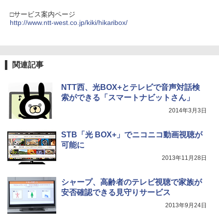
□サービス案内ページ
http://www.ntt-west.co.jp/kiki/hikaribox/
関連記事
NTT西、光BOX+とテレビで音声対話検
索ができる「スマートナビットさん」
2014年3月3日
STB「光 BOX+」でニコニコ動画視聴が
可能に
2013年11月28日
シャープ、高齢者のテレビ視聴で家族が
安否確認できる見守りサービス
2013年9月24日