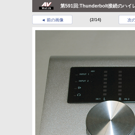
第591回:Thunderbolt接続
(2/14)
前の画像
次