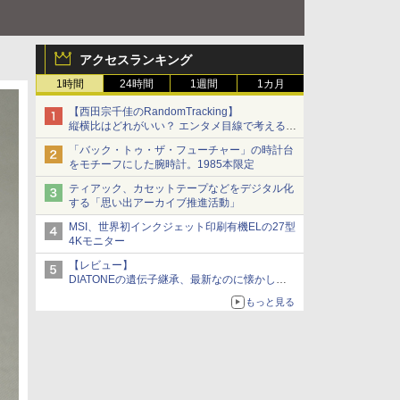
アクセスランキング
1時間
24時間
1週間
1カ月
【西田宗千佳のRandomTracking】
縦横比はどれがいい？ エンタメ目線で考える、
サムスン新「Galaxy Z Fold」
「バック・トゥ・ザ・フューチャー」の時計台
をモチーフにした腕時計。1985本限定
ティアック、カセットテープなどをデジタル化
する「思い出アーカイブ推進活動」
MSI、世界初インクジェット印刷有機ELの27型
4Kモニター
【レビュー】
DIATONEの遺伝子継承、最新なのに懐かし
い“惚れる音”Tecnologia e Cuore「DS-TC52B」
もっと見る
を聴く