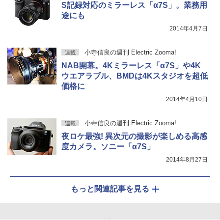
S記録対応のミラーレス「α7S」。業務用
途にも
2014年4月7日
小寺信良の週刊 Electric Zooma!
連載
NAB開幕。4Kミラーレス「α7S」や4K
ウエアラブル、BMDは4Kスタジオを超低
価格に
2014年4月10日
小寺信良の週刊 Electric Zooma!
連載
夜ロケ最強! 異次元の撮影が楽しめる高感
度カメラ。ソニー「α7S」
2014年8月27日
もっと関連記事を見る